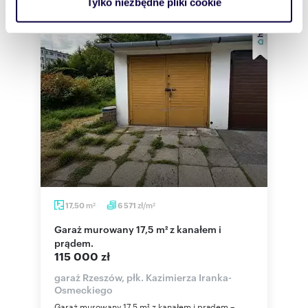
Tylko niezbędne pliki cookie
korzystasz z naszej witryny, udostępniamy partnerom
społecznościowym, reklamowym i analitycznym.
Partnerzy mogą połączyć te informacje z innymi danymi
otrzymanymi od Ciebie lub uzyskanymi podczas
korzystania z ich usług.
m
zł/m
17,50
6 571
2
2
Garaż murowany 17,5 m² z kanałem i
prądem.
115 000 zł
garaż Rzeszów, płk. Kazimierza Iranka-
Osmeckiego
Garaż murowany 17,5 m² z kanałem i prądem –