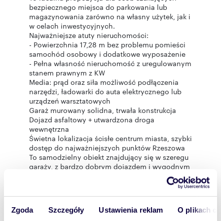
bezpiecznego miejsca do parkowania lub
magazynowania zarówno na własny użytek, jak i
w celach inwestycyjnych.
Najważniejsze atuty nieruchomości:
- Powierzchnia 17,28 m bez problemu pomieści
samochód osobowy i dodatkowe wyposażenie
- Pełna własność nieruchomość z uregulowanym
stanem prawnym z KW
Media: prąd oraz siła możliwość podłączenia
narzędzi, ładowarki do auta elektrycznego lub
urządzeń warsztatowych
Garaż murowany solidna, trwała konstrukcja
Dojazd asfaltowy + utwardzona droga
wewnętrzna
Świetna lokalizacja ścisłe centrum miasta, szybki
dostęp do najważniejszych punktów Rzeszowa
To samodzielny obiekt znajdujący się w szeregu
garaży, z bardzo dobrym dojazdem i wygodnym
manewrowaniem.
Sprawdzi się zarówno jako miejsce postojowe,
jak i przestrzeń do prowadzenia drobnej
działalności lub przechowywania.
Zgoda
Szczegóły
Ustawienia reklam
O plikach c
Agent prowadzący: