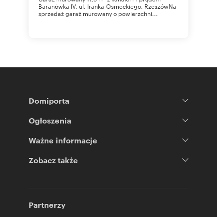
Baranówka IV, ul. Iranka-Osmeckiego, RzeszówNa
sprzedaż garaż murowany o powierzchni...
Domiporta
Ogłoszenia
Ważne informacje
Zobacz także
Partnerzy