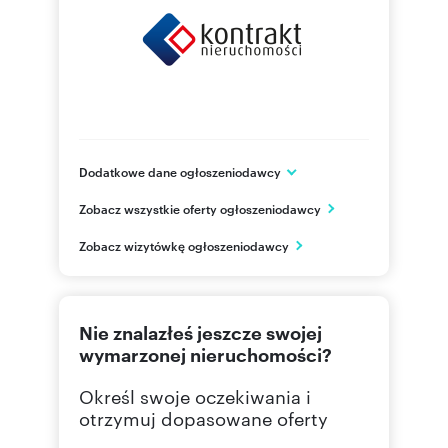
Dodatkowe dane ogłoszeniodawcy
ul. Mazyla 7
Zobacz wszystkie oferty ogłoszeniodawcy
Oświęcim
małopolskie
PL
Zobacz wizytówkę ogłoszeniodawcy
694 03
Pokaż telefon
Nie znalazłeś jeszcze swojej
wymarzonej nieruchomości?
Określ swoje oczekiwania i
otrzymuj dopasowane oferty