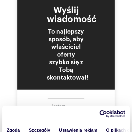
Wyślij
Numer oferty: KBN-BS-1853
wiadomość
To najlepszy
sposób, aby
właściciel
oferty
szybko się z
Tobą
skontaktował!
Zgoda
Szczegóły
Ustawienia reklam
O plikach c