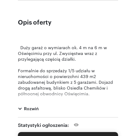
Opis oferty
Duży garaż o wymiarach ok. 4 m na 6 m w
Oświęcimiu przy ul. Zwycięstwa wraz z
przylegającą częścią działki.
Formalnie do sprzedaży 1/5 udziału w
nieruchomości o powierzchni 439 m2
zabudowanej budynkiem z 5 garażami. Dojazd
drogą asfaltową, blisko Osiedla Chemików i
północnej obwodnicy Oświęcimia.
W ofercie pierwszy, skrajny segment który
Rozwiń
posiada kanał. W garażu prąd.
Oferta wysłana z systemu BCK Galactica
Statystyki ogłoszenia: