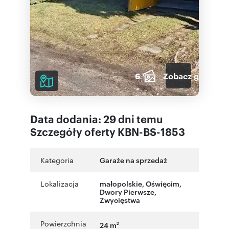
6
Zobacz galerię
Data dodania: 29 dni temu
Szczegóły oferty KBN-BS-1853
Kategoria
Garaże na sprzedaż
Lokalizacja
małopolskie
,
Oświęcim
,
Dwory Pierwsze
,
Zwycięstwa
Powierzchnia
24 m
2