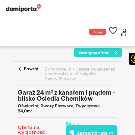
Dodaj
ogłoszenie
Następna oferta
Powrót
›
Domiporta.pl
Garaże na sprzedaż
›
›
›
małopolskie
Oświęcim
Dwory Pierwsze
Garaż 24 m² z kanałem i prądem -
blisko Osiedla Chemików
Oświęcim
,
Dwory Pierwsze
,
Zwycięstwa
-
24,0m
2
Reklama
Oferta na
wyłączność
Sprawdź ratę >>