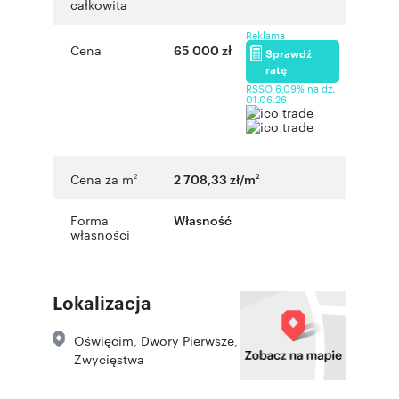
całkowita
Reklama
Cena
65 000 zł
Sprawdź
ratę
RSSO 6,09% na dz.
01.06.26
Cena za m
2 708,33 zł/m
2
2
Forma
Własność
własności
Lokalizacja
Oświęcim
,
Dwory Pierwsze
,
Zwycięstwa