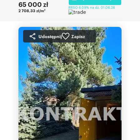
65 000
zł
RRSO 6,09% na dz. 01.06.26
2 708,33 zł/m
2
Udostępnij
Zapisz