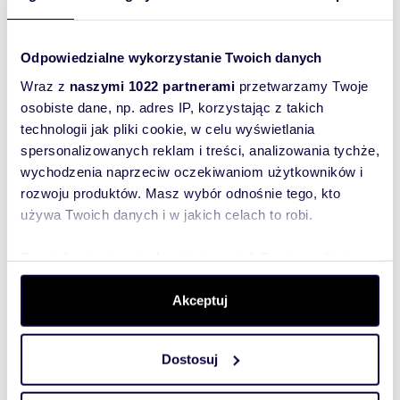
Odpowiedzialne wykorzystanie Twoich danych
Wraz z
naszymi 1022 partnerami
przetwarzamy Twoje
osobiste dane, np. adres IP, korzystając z takich
technologii jak pliki cookie, w celu wyświetlania
spersonalizowanych reklam i treści, analizowania tychże,
Interesują mnie
wychodzenia naprzeciw oczekiwaniom użytkowników i
podobne oferty
(rozwiń)
rozwoju produktów. Masz wybór odnośnie tego, kto
używa Twoich danych i w jakich celach to robi.
Chcę otrzymywać
informacje o
promocjach i
usługach.
Dowiedz się więcej odnośnie tego, jak Twoje osobiste
(rozwiń)
dane są przetwarzane oraz ustaw własne preferencje w
Administratorem danych
sekcji szczegółów
. W Deklaracji plików cookie możesz
Akceptuj
jest Domiporta Sp. z o.o.
(rozwiń)
zmienić lub wycofać swoją zgodę w dowolnej chwili.
Dostosuj
Wyślij zapytanie
Wykorzystujemy pliki cookie do spersonalizowania treści
i reklam, aby oferować funkcje społecznościowe i