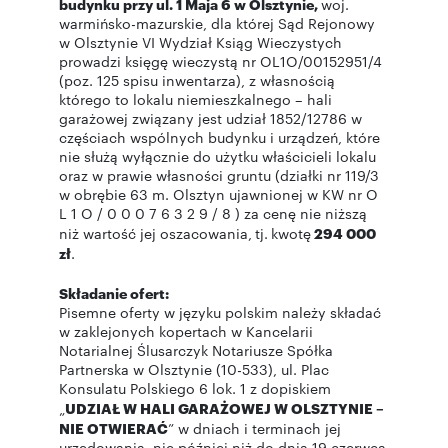
budynku przy ul. 1 Maja 6 w Olsztynie,
woj.
warmińsko-mazurskie, dla której Sąd Rejonowy
w Olsztynie VI Wydział Ksiąg Wieczystych
prowadzi księgę wieczystą nr OL1O/00152951/4
(poz. 125 spisu inwentarza), z własnością
którego to lokalu niemieszkalnego – hali
garażowej związany jest udział 1852/12786 w
częściach wspólnych budynku i urządzeń, które
nie służą wyłącznie do użytku właścicieli lokalu
oraz w prawie własności gruntu (działki nr 119/3
w obrębie 63 m. Olsztyn ujawnionej w KW nr O
L 1 O / 0 0 0 7 6 3 2 9 / 8 ) za cenę nie niższą
niż wartość jej oszacowania,
tj.
kwotę
294 000
zł
.
Składanie ofert:
Pisemne oferty w języku polskim należy składać
w zaklejonych kopertach w Kancelarii
Notarialnej Ślusarczyk Notariusze Spółka
Partnerska w Olsztynie (10-533), ul. Plac
Konsulatu Polskiego 6 lok. 1 z dopiskiem
„
UDZIAŁ W HALI GARAŻOWEJ W OLSZTYNIE –
NIE OTWIERAĆ
” w dniach i terminach jej
urzędowania, nie później niż do dnia 19 czerwca