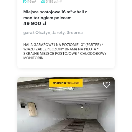
m
zł/m
16
3 119
2
2
Miejsce postojowe 16 m² w hali z
monitoringiem polecam
49 900 zł
garaż Olsztyn, Jaroty, Srebrna
HALA GARAŻOWEJ NA POZIOMIE „0” (PARTER) *
WJAZD ZABEZPIECZONY BRAMĄ NA PILOTA *
SKRAJNE MIEJSCE POSTOJOWE * CAŁODOBOWY
MONITORIN...