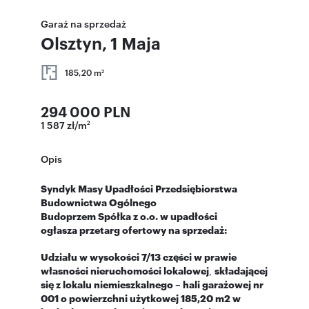
Garaż na sprzedaż
Olsztyn, 1 Maja
185,20 m
2
294 000 PLN
1 587 zł/m
2
Opis
Syndyk Masy Upadłości Przedsiębiorstwa
Budownictwa Ogólnego
Budoprzem Spółka z o.o. w upadłości
ogłasza przetarg ofertowy na sprzedaż:
Udziału w wysokości 7/13 części w prawie
własności nieruchomości lokalowej
,
składającej
się z lokalu niemieszkalnego – hali garażowej nr
001 o powierzchni użytkowej 185,20 m2 w