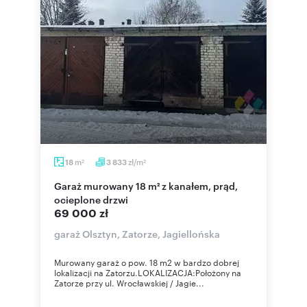
m
zł/m
18
3 833
2
2
Garaż murowany 18 m² z kanałem, prąd,
ocieplone drzwi
69 000 zł
garaż Olsztyn, Zatorze, Jagiellońska
Murowany garaż o pow. 18 m2 w bardzo dobrej
lokalizacji na Zatorzu.LOKALIZACJA:Położony na
Zatorze przy ul. Wrocławskiej / Jagie...