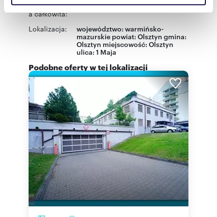
Powierzchni
185,20 m
2
społecznościowym, reklamowym i analitycznym.
a całkowita:
Partnerzy mogą połączyć te informacje z innymi danymi
Lokalizacja:
województwo:
warmińsko-
otrzymanymi od Ciebie lub uzyskanymi podczas
mazurskie
powiat:
Olsztyn
gmina:
Olsztyn
miejscowość:
Olsztyn
korzystania z ich usług.
ulica:
1 Maja
Podobne oferty w tej lokalizacji