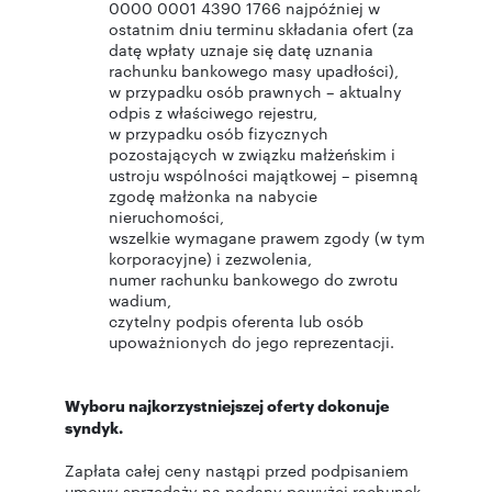
0000 0001 4390 1766 najpóźniej w
ostatnim dniu terminu składania ofert (za
datę wpłaty uznaje się datę uznania
rachunku bankowego masy upadłości),
w przypadku osób prawnych – aktualny
odpis z właściwego rejestru,
w przypadku osób fizycznych
pozostających w związku małżeńskim i
ustroju wspólności majątkowej – pisemną
zgodę małżonka na nabycie
nieruchomości,
wszelkie wymagane prawem zgody (w tym
korporacyjne) i zezwolenia,
numer rachunku bankowego do zwrotu
wadium,
czytelny podpis oferenta lub osób
upoważnionych do jego reprezentacji.
Wyboru najkorzystniejszej oferty dokonuje
syndyk.
Zapłata całej ceny nastąpi przed podpisaniem
umowy sprzedaży na podany powyżej rachunek