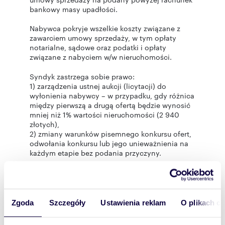
bankowy masy upadłości.
Nabywca pokryje wszelkie koszty związane z
zawarciem umowy sprzedaży, w tym opłaty
notarialne, sądowe oraz podatki i opłaty
związane z nabyciem w/w nieruchomości.
Syndyk zastrzega sobie prawo:
1) zarządzenia ustnej aukcji (licytacji) do
wyłonienia nabywcy – w przypadku, gdy różnica
między pierwszą a drugą ofertą będzie wynosić
mniej niż 1% wartości nieruchomości (2 940
złotych),
2) zmiany warunków pisemnego konkursu ofert,
odwołania konkursu lub jego unieważnienia na
każdym etapie bez podania przyczyny.
Akt notarialny podpisany zostanie w kancelarii
notarialnej wskazanej przez syndyka w terminie
nie dłuższym niż 90 dni od daty rozstrzygnięcia
konkursu lub aukcji.
Zgoda
Szczegóły
Ustawienia reklam
O plikach c
Numer księgi wieczystej widoczny jest na