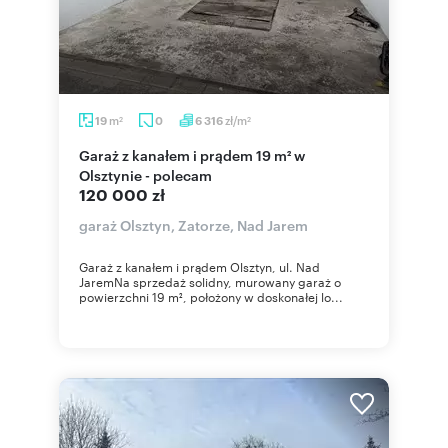
m
zł/m
19
0
6 316
2
2
Garaż z kanałem i prądem 19 m² w
Olsztynie - polecam
120 000 zł
garaż Olsztyn, Zatorze, Nad Jarem
Garaż z kanałem i prądem Olsztyn, ul. Nad
JaremNa sprzedaż solidny, murowany garaż o
powierzchni 19 m², położony w doskonałej lo...