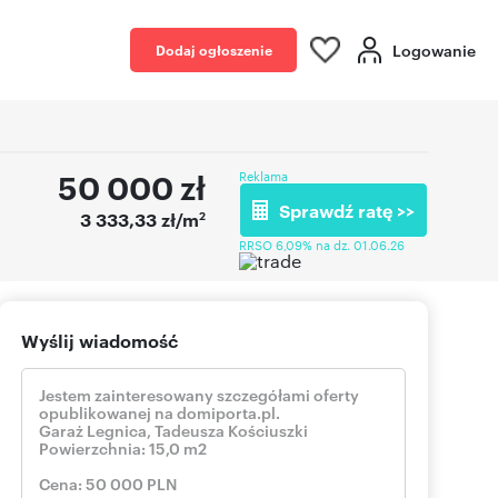
Logowanie
Dodaj ogłoszenie
50 000
zł
Reklama
Sprawdź ratę >>
2
3 333,33 zł/m
RRSO 6,09% na dz. 01.06.26
Wyślij wiadomość