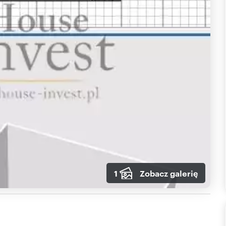
1
Zobacz galerię