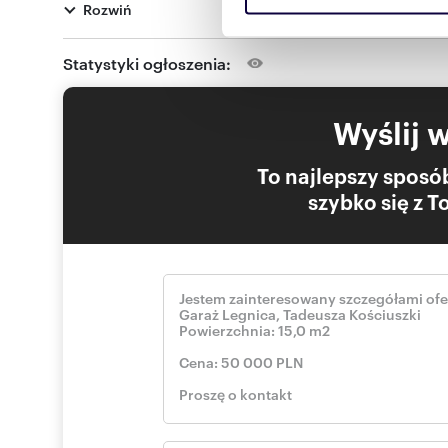
Rozwiń
reklamowym i analitycznym. 
Z nami otrzymasz najkorzystniejszy kredyt na zakup nie
BEZPŁATNIE porównaj swoją ofertę przed podpisaniem 
uzyskanymi podczas korzysta
Statystyki ogłoszenia:
Uzyskaj do 10% rabatu z programem House Invest PROFI
Rabaty min. w Leroy Merlin, Domino, Biuro Projektowe, i 
Wyślij 
Ogłoszenie nie stanowi oferty w rozumieniu przepisów 
charakter informacyjny i mogą ulegać zmianie.
To najlepszy sposób
szybko się z 
Numer oferty: 294/6038/OOS
Nr licencji zawodowej: 21408