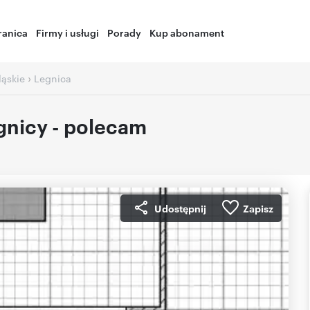
ranica
Firmy i usługi
Porady
Kup abonament
›
ląskie
Legnica
gnicy - polecam
Udostępnij
Zapisz