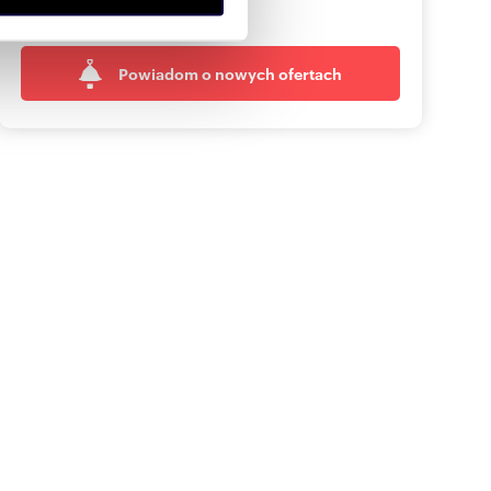
dopasowane oferty
anymi od Ciebie lub
Powiadom o nowych ofertach