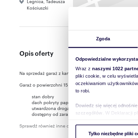
Legnica
,
Tadeusza
Kościuszki
Zgoda
Opis oferty
Odpowiedzialne wykorzysta
Wraz z
naszymi 1022 partn
Na sprzedaż garaż z kanałem – Legnica, okolice ul. Kośc
pliki cookie, w celu wyświet
oczekiwaniom użytkowników i
Garaż o powierzchni 15 m², położony w Legnicy w okolicy
to robi.
stan dobry
dach pokryty papą
Dowiedz się więcej odnośnie
utwardzona droga dojazdowa
szczegółów
. W Deklaracji 
dostępny od zaraz
Sprawdź również inne oferty na naszej stronie firmowej
Wykorzystujemy pliki cookie 
www.house-invest.pl
Tylko niezbędne pliki c
ruch w naszej witrynie. Inf