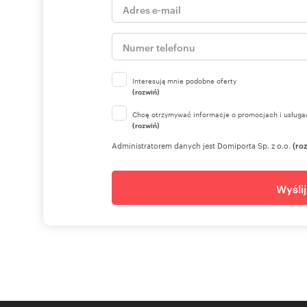
Interesują mnie podobne oferty
(rozwiń)
Chcę otrzymywać informacje o promocjach i usługa
(rozwiń)
Administratorem danych jest Domiporta Sp. z o.o.
(ro
Wyśli