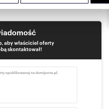
Partnerzy mogą połączyć te informacje z innymi danymi otrzym
ruchomości!
umowy kredytowej!
nia z ich usług.
T!
wiele innych.
wiadomość
Kodeksu Cywilnego a dane w nim zawarte mają jedynie
, aby właściciel oferty
Tobą skontaktował!