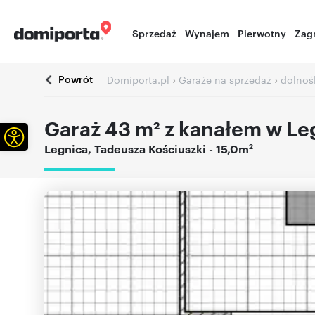
Sprzedaż
Wynajem
Pierwotny
Zag
Powrót
›
›
Domiporta.pl
Garaże na sprzedaż
dolnoś
Garaż 43 m² z kanałem w Le
Otwórz pasek narzędzi
2
Legnica
,
Tadeusza Kościuszki
- 15,0m