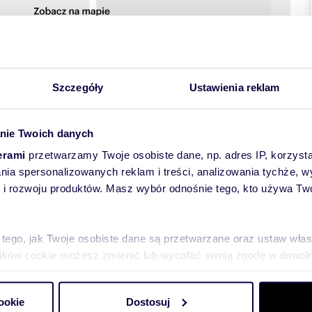
Szczegóły
Ustawienia reklam
nie Twoich danych
erami
przetwarzamy Twoje osobiste dane, np. adres IP, korzystaj
iuszki/Monterska
lania spersonalizowanych reklam i treści, analizowania tychże,
 rozwoju produktów. Masz wybór odnośnie tego, kto używa Twoi
 ulicy Kościuszki.
 tego, jak Twoje osobiste dane są przetwarzane oraz ustaw wła
plików cookie możesz zmienić lub wycofać swoją zgodę w dowolne
do spersonalizowania treści i reklam, aby oferować funkcje sp
ookie
Dostosuj
ormacje o tym, jak korzystasz z naszej witryny, udostępniamy p