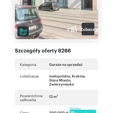
2
Zobacz galerię
Szczegóły oferty 8266
Kategoria
Garaże na sprzedaż
Lokalizacja
małopolskie
,
Kraków
,
Stare Miasto
,
Zwierzyniecka
Powierzchnia
12 m
2
całkowita
Reklama
Cena
300 000 zł