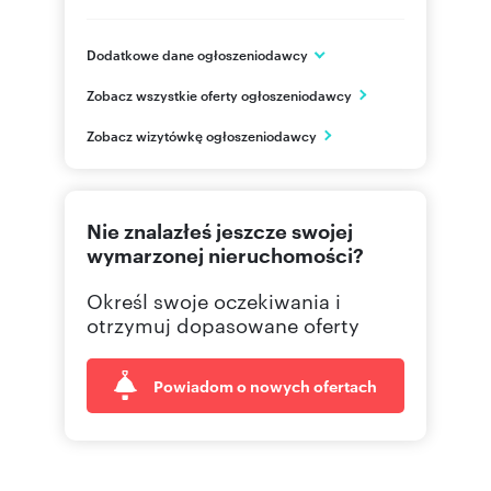
Dodatkowe dane ogłoszeniodawcy
Sławkowska 6
Zobacz wszystkie oferty ogłoszeniodawcy
Kraków
małopolskie
PL
Zobacz wizytówkę ogłoszeniodawcy
12 430
Pokaż telefon
Nie znalazłeś jeszcze swojej
12 430
Pokaż telefon
wymarzonej nieruchomości?
Określ swoje oczekiwania i
otrzymuj dopasowane oferty
Powiadom o nowych ofertach