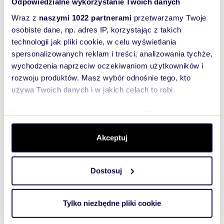
Odpowiedzialne wykorzystanie Twoich danych
Wraz z
naszymi 1022 partnerami
przetwarzamy Twoje
osobiste dane, np. adres IP, korzystając z takich
technologii jak pliki cookie, w celu wyświetlania
spersonalizowanych reklam i treści, analizowania tychże,
wychodzenia naprzeciw oczekiwaniom użytkowników i
Interesują mnie
rozwoju produktów. Masz wybór odnośnie tego, kto
podobne oferty
używa Twoich danych i w jakich celach to robi.
(rozwiń)
Chcę otrzymywać
Dowiedz się więcej odnośnie tego, jak Twoje osobiste
informacje o
promocjach i
dane są przetwarzane oraz ustaw własne preferencje w
usługach.
(rozwiń)
sekcji szczegółów
. W Deklaracji plików cookie możesz
Akceptuj
zmienić lub wycofać swoją zgodę w dowolnej chwili.
Administratorem danych
jest Domiporta Sp. z o.o.
(rozwiń)
Dostosuj
Wykorzystujemy pliki cookie do spersonalizowania treści
i reklam, aby oferować funkcje społecznościowe i
Wyślij zapytanie
analizować ruch w naszej witrynie. Informacje o tym, jak
Tylko niezbędne pliki cookie
korzystasz z naszej witryny, udostępniamy partnerom
społecznościowym, reklamowym i analitycznym.