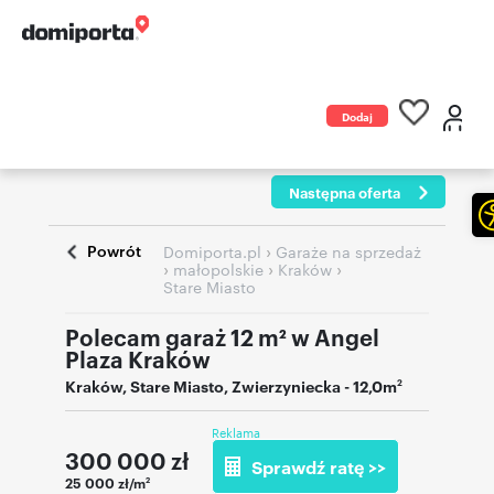
Dodaj
ogłoszenie
Następna oferta
Powrót
›
Domiporta.pl
Garaże na sprzedaż
›
›
›
małopolskie
Kraków
Stare Miasto
Polecam garaż 12 m² w Angel
Plaza Kraków
Kraków
,
Stare Miasto
,
Zwierzyniecka
- 12,0m
2
Reklama
300 000
zł
Sprawdź ratę >>
25 000 zł/m
2