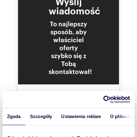
Wyślij
wiadomość
To najlepszy
sposób, aby
właściciel
oferty
szybko się z
Tobą
skontaktował!
Zgoda
Szczegóły
Ustawienia reklam
O plikach c