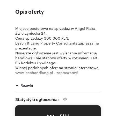
Opis oferty
Miejsce postojowe na sprzedaż w Angel Plaza,
Zwierzyniecka 24.
Cena sprzedaży 300 000 PLN.
Leach & Lang Property Consultants zaprasza na
prezentację.
Niniejsze ogłoszenie jest wyłącznie informacją
handlową i nie stanowi oferty w rozumieniu art.
66 Kodeksu Cywilnego.
Więcej podobnych ofert na stronie internetowej
www.leachandlang.pl - zapraszamy!
Rozwiń
Numer oferty: 8266
Statystyki ogłoszenia:
Nr licencji zawodowej: 5925