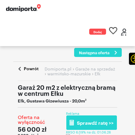
Dodaj
ogłoszenie
Następna oferta
Powrót
›
Domiporta.pl
Garaże na sprzedaż
›
›
warmińsko-mazurskie
Ełk
Garaż 20 m2 z elektryczną bramą
w centrum Ełku
Ełk
,
Gustawa Gizewiusza
- 20,0m
2
Reklama
Oferta na
wyłączność
Sprawdź ratę >>
56 000
zł
RRSO 6,09% na dz. 01.06.26
2