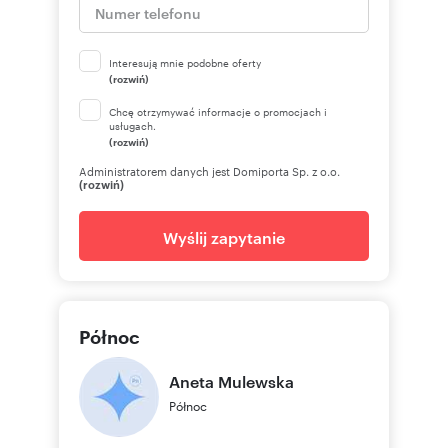
z o.o. w rozumieniu ustawy z dnia 16 kwietnia
1993 r. o zwalczaniu nieuczciwej konkurencji
(Dz. U. z 2003 r., Nr 153, poz. 1503 z późn. zm.).
Interesują mnie podobne oferty
(rozwiń)
Oferta wysłana z programu dla biur
nieruchomości ASARI CRM (asaricrm.com)
Chcę otrzymywać informacje o promocjach i
usługach.
(rozwiń)
Administratorem danych jest Domiporta Sp. z o.o.
Numer oferty: 1675/3877/OOS
(rozwiń)
Wyślij zapytanie
Północ
Aneta
Mulewska
Północ