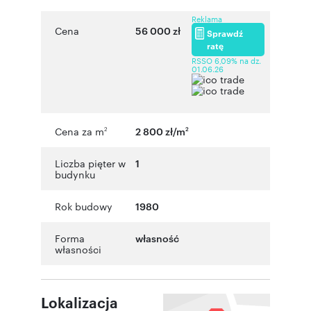
Reklama
Cena
56 000 zł
Sprawdź
ratę
RSSO 6,09% na dz.
01.06.26
Cena za m
2 800 zł/m
2
2
Liczba pięter w
1
budynku
Rok budowy
1980
Forma
własność
własności
Lokalizacja