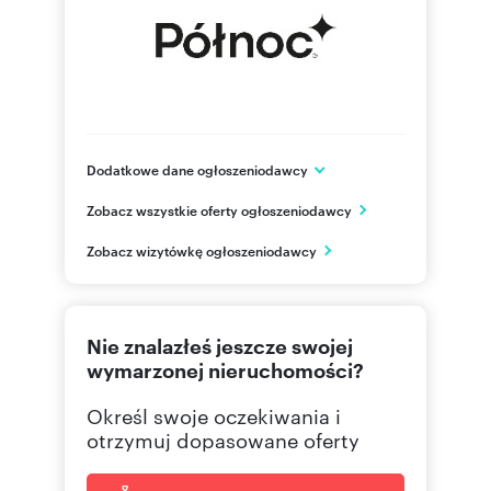
Dodatkowe dane ogłoszeniodawcy
ul. Balicka 75/4
Zobacz wszystkie oferty ogłoszeniodawcy
Kraków
małopolskie
PL
Zobacz wizytówkę ogłoszeniodawcy
126384
Pokaż telefon
Nie znalazłeś jeszcze swojej
wymarzonej nieruchomości?
Określ swoje oczekiwania i
otrzymuj dopasowane oferty