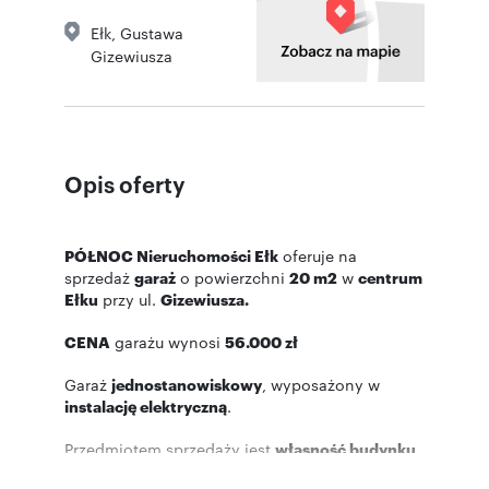
Ełk
,
Gustawa
Gizewiusza
Opis oferty
PÓŁNOC Nieruchomości Ełk
oferuje na
sprzedaż
garaż
o powierzchni
20 m2
w
centrum
Ełku
przy ul.
Gizewiusza.
CENA
garażu wynosi
56.000 zł
Garaż
jednostanowiskowy
, wyposażony w
instalację elektryczną
.
Przedmiotem sprzedaży jest
własność budynku
oraz
prawo użytkowania wieczystego gruntu.