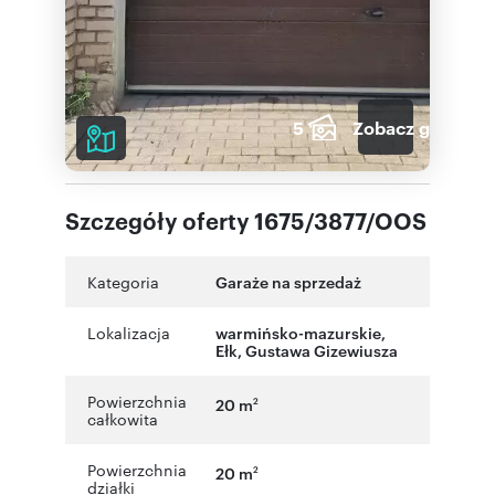
5
Zobacz galerię
Szczegóły oferty 1675/3877/OOS
Kategoria
Garaże na sprzedaż
Lokalizacja
warmińsko-mazurskie
,
Ełk
,
Gustawa Gizewiusza
Powierzchnia
20 m
2
całkowita
Powierzchnia
20 m
2
działki