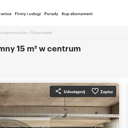
ranica
Firmy i usługi
Porady
Kup abonament
›
niopomorskie
Dziwnówek
emny 15 m² w centrum
Udostępnij
Zapisz