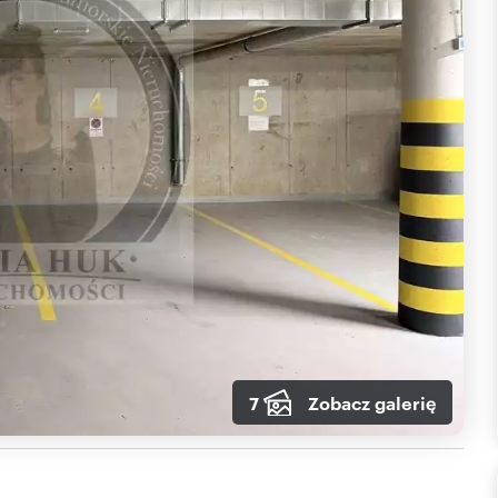
7
Zobacz galerię