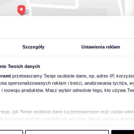
Szczegóły
Ustawienia reklam
nie Twoich danych
erami
przetwarzamy Twoje osobiste dane, np. adres IP, korzystaj
lania spersonalizowanych reklam i treści, analizowania tychże,
l. Morska 12 | Centrum | Idealne również inwestycyjnie
i garażowej przy ul. Morskiej 12 w Dziwnówku — w ścisłym
 rozwoju produktów. Masz wybór odnośnie tego, kto używa Twoi
ut spacerem od plaży, apartamentów oraz głównych punktów
 tego, jak Twoje osobiste dane są przetwarzane oraz ustaw wła
h.
plików cookie możesz zmienić lub wycofać swoją zgodę w dowolne
do spersonalizowania treści i reklam, aby oferować funkcje sp