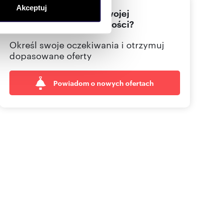
Akceptuj
artnerom społecznościowym,
Nie znalazłeś jeszcze swojej
wymarzonej nieruchomości?
anymi od Ciebie lub
Określ swoje oczekiwania i otrzymuj
dopasowane oferty
Powiadom o nowych ofertach