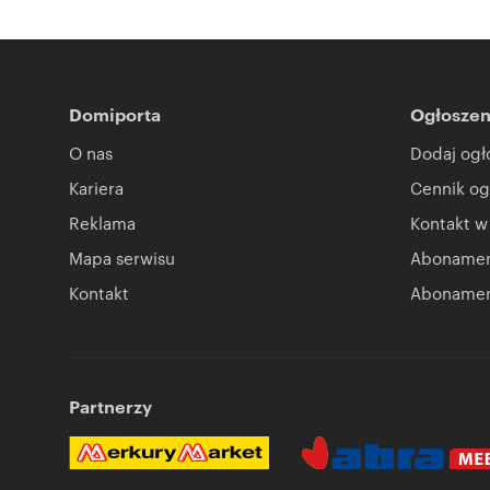
Oferta wysłana z programu dla biur nieruchomości ASAR
Numer oferty: 4/17089/OLS
Domiporta
Ogłoszen
O nas
Dodaj ogł
Kariera
Cennik og
Reklama
Kontakt w
Mapa serwisu
Abonament
Kontakt
Abonamen
Partnerzy