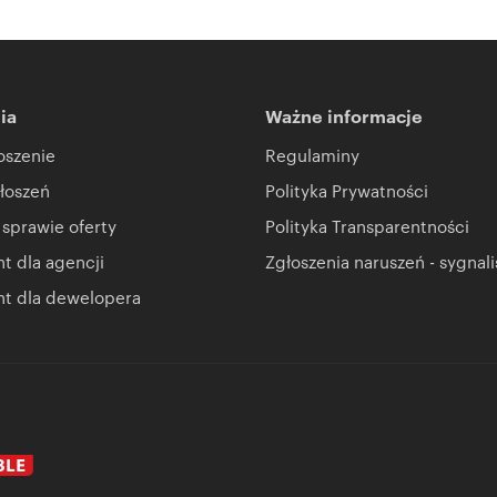
I CRM (asaricrm.com)
ia
Ważne informacje
oszenie
Regulaminy
łoszeń
Polityka Prywatności
 sprawie oferty
Polityka Transparentności
 dla agencji
Zgłoszenia naruszeń - sygnali
t dla dewelopera