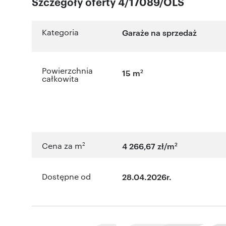
Szczegóły oferty 4/17089/OLS
Kategoria
Garaże na sprzedaż
Powierzchnia
2
15 m
całkowita
2
2
Cena za m
4 266,67 zł/m
Dostępne od
28.04.2026r.