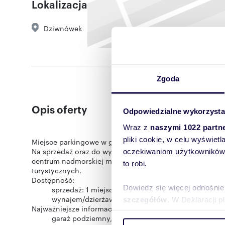
Lokalizacja
Dziwnówek
Zgoda
Opis oferty
Odpowiedzialne wykorzysta
Wraz z
naszymi 1022 partn
pliki cookie, w celu wyświet
Miejsce parkingowe w garażu podziemnym | Dziwnówek | u
Na sprzedaż oraz do wynajęcia miejsca parkingowe w hal
oczekiwaniom użytkowników i
centrum nadmorskiej miejscowości, zaledwie kilka min
to robi.
turystycznych.
Dostępność:
Dowiedz się więcej odnośnie
sprzedaż: 1 miejsce parkingowe,
wynajem/dzierżawa: łącznie 5 miejsc parkingowyc
szczegółów
. W Deklaracji 
Najważniejsze informacje:
garaż podziemny,
Wykorzystujemy pliki cookie 