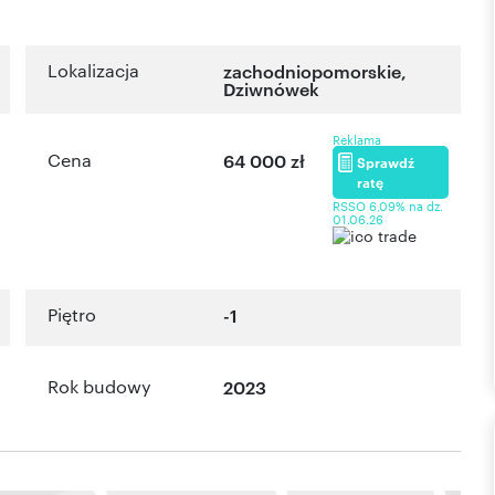
Lokalizacja
zachodniopomorskie
,
Dziwnówek
Reklama
Cena
64 000 zł
Sprawdź
ratę
RSSO 6,09% na dz.
01.06.26
Piętro
-1
Rok budowy
2023