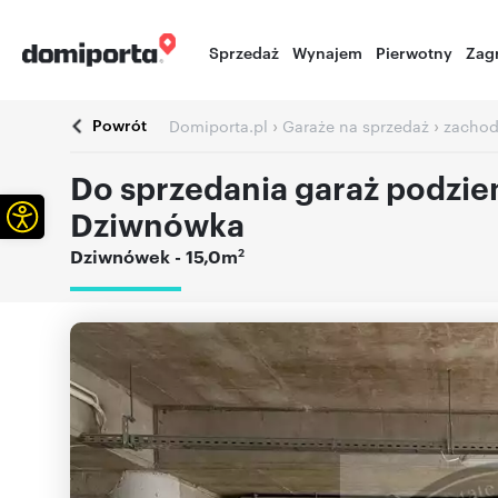
Sprzedaż
Wynajem
Pierwotny
Zag
Powrót
›
›
Domiporta.pl
Garaże na sprzedaż
zachod
Do sprzedania garaż podzi
Otwórz pasek narzędzi
Dziwnówka
2
Dziwnówek
- 15,0m