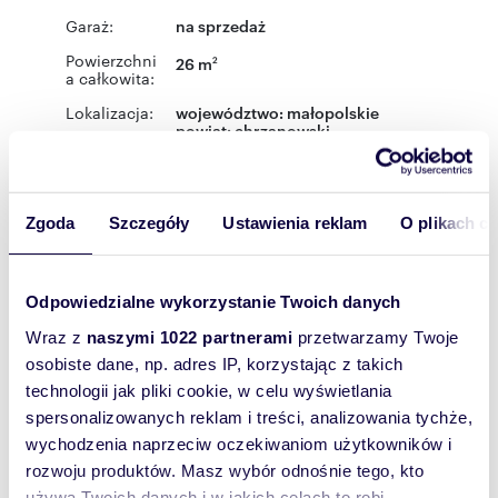
Garaż:
na sprzedaż
Powierzchni
26 m
2
a całkowita:
Lokalizacja:
województwo:
małopolskie
powiat:
chrzanowski
miejscowość:
Chrzanów
ulica:
Kolonia Fabryczna
Podobne oferty w tej lokalizacji
Zgoda
Szczegóły
Ustawienia reklam
O plikach c
Odpowiedzialne wykorzystanie Twoich danych
Wraz z
naszymi 1022 partnerami
przetwarzamy Twoje
osobiste dane, np. adres IP, korzystając z takich
technologii jak pliki cookie, w celu wyświetlania
spersonalizowanych reklam i treści, analizowania tychże,
wychodzenia naprzeciw oczekiwaniom użytkowników i
rozwoju produktów. Masz wybór odnośnie tego, kto
używa Twoich danych i w jakich celach to robi.