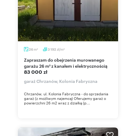
m
zł/m
26
3 192
2
2
Zapraszam do obejrzenia murowanego
garażu 26 m² z kanałem i elektrycznością
83 000 zł
garaż Chrzanów, Kolonia Fabryczna
Chrzanów, ul. Kolonia Fabryczna - do sprzedania
garaż (z możliwym najemcą) Oferujemy garaż o
powierzchni 26 m2 wraz z działką (p...