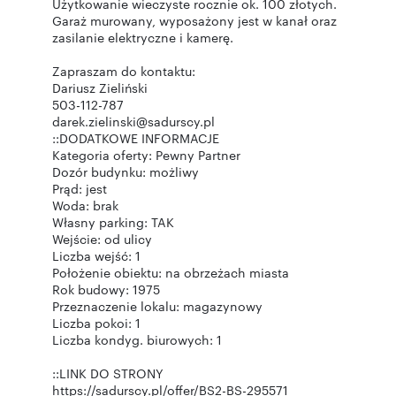
Użytkowanie wieczyste rocznie ok. 100 złotych.
Garaż murowany, wyposażony jest w kanał oraz
zasilanie elektryczne i kamerę.
Zapraszam do kontaktu:
Dariusz Zieliński
503-112-787
darek.zielinski@sadurscy.pl
::DODATKOWE INFORMACJE
Kategoria oferty: Pewny Partner
Dozór budynku: możliwy
Prąd: jest
Woda: brak
Własny parking: TAK
Wejście: od ulicy
Liczba wejść: 1
Położenie obiektu: na obrzeżach miasta
Rok budowy: 1975
Przeznaczenie lokalu: magazynowy
Liczba pokoi: 1
Liczba kondyg. biurowych: 1
::LINK DO STRONY
https://sadurscy.pl/offer/BS2-BS-295571