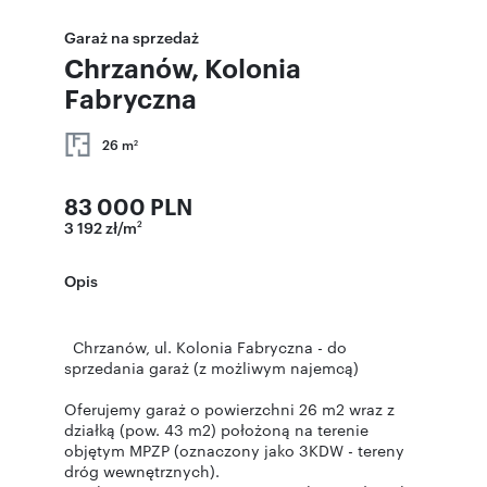
Garaż na sprzedaż
Chrzanów, Kolonia
Fabryczna
26 m
2
83 000 PLN
3 192 zł/m
2
Opis
Chrzanów, ul. Kolonia Fabryczna - do
sprzedania garaż (z możliwym najemcą)
Oferujemy garaż o powierzchni 26 m2 wraz z
działką (pow. 43 m2) położoną na terenie
objętym MPZP (oznaczony jako 3KDW - tereny
dróg wewnętrznych).