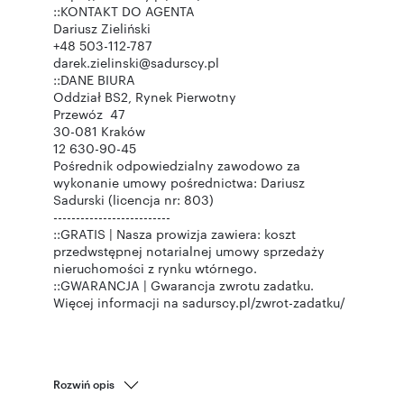
::KONTAKT DO AGENTA
Dariusz Zieliński
+48 503-112-787
darek.zielinski@sadurscy.pl
::DANE BIURA
Oddział BS2, Rynek Pierwotny
Przewóz 47
30-081 Kraków
12 630-90-45
Pośrednik odpowiedzialny zawodowo za
wykonanie umowy pośrednictwa: Dariusz
Sadurski (licencja nr: 803)
--------------------------
::GRATIS | Nasza prowizja zawiera: koszt
przedwstępnej notarialnej umowy sprzedaży
nieruchomości z rynku wtórnego.
::GWARANCJA | Gwarancja zwrotu zadatku.
Więcej informacji na sadurscy.pl/zwrot-zadatku/
Rozwiń opis