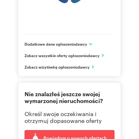
Dodatkowe dane ogłoszeniodawcy
Gdańska 160
Zobacz wszystkie oferty ogłoszeniodawcy
Bydgoszcz
kujawsko-pomorskie
PL
Zobacz wizytówkę ogłoszeniodawcy
500028
Pokaż telefon
Nie znalazłeś jeszcze swojej
wymarzonej nieruchomości?
Określ swoje oczekiwania i
otrzymuj dopasowane oferty
Powiadom o nowych ofertach