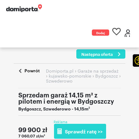
Dodaj
ogłoszenie
Następna oferta
Powrót
›
Domiporta.pl
Garaże na sprzedaż
›
›
›
kujawsko-pomorskie
Bydgoszcz
Szwederowo
Sprzedam garaż 14,15 m² z
pilotem i energią w Bydgoszczy
Bydgoszcz
,
Szwederowo
- 14,15m
2
Reklama
99 900
zł
Sprawdź ratę >>
7 060,07 zł/m
2