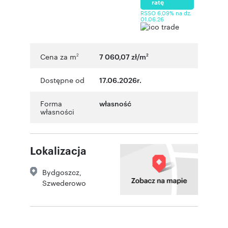
ratę
RSSO 6,09% na dz.
01.06.26
Cena za m
7 060,07 zł/m
2
2
Dostępne od
17.06.2026r.
Forma
własność
własności
Lokalizacja
Bydgoszcz
,
Szwederowo