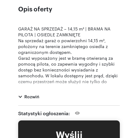
Opis oferty
GARAŻ NA SPRZEDAŻ – 14,15 m² | BRAMA NA
PILOTA | OSIEDLE ZAMKNIĘTE
Na sprzedaż garaż o powierzchni 14,15 m²,
położony na terenie zamkniętego osiedla z
ograniczonym dostępem.
Garaż wyposażony jest w bramę otwieraną za
pomocą pilota, co zapewnia wygodny i szybki
dostęp bez konieczności wysiadania z
samochodu. W lokalu dostępny jest prąd, dzięki
czemu przestrzeń może służyć nie tylko do
parkowania pojazdu, ale również jako miejsce
do przechowywania sprzętu, rowerów czy
Rozwiń
narzędzi.
Atuty nieruchomości:
• powierzchnia 14,15 m²
Statystyki ogłoszenia:
• brama sterowana pilotem
• dostęp do energii elektrycznej
• teren zamknięty z kontrolowanym dostępem
Wyślij
• bezpieczna lokalizacja