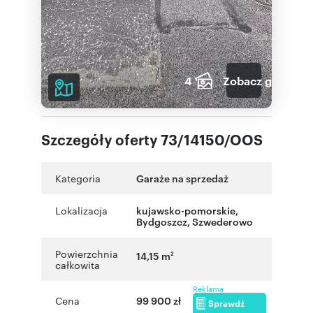
4
Zobacz galerię
Szczegóły oferty 73/14150/OOS
Kategoria
Garaże na sprzedaż
Lokalizacja
kujawsko-pomorskie
,
Bydgoszcz
,
Szwederowo
Powierzchnia
14,15 m
2
całkowita
Reklama
Cena
99 900 zł
Sprawdź