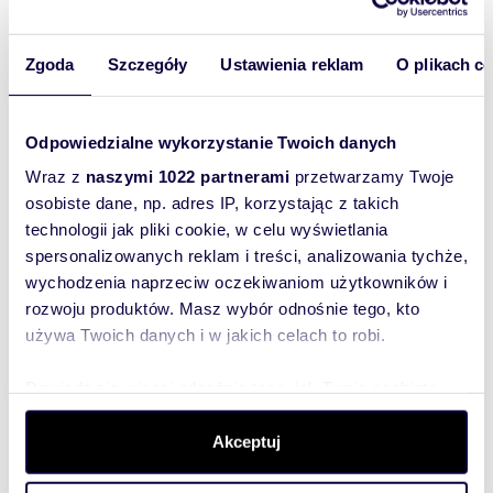
oferty
szybko się z
Tobą
Zgoda
Szczegóły
Ustawienia reklam
O plikach c
skontaktował!
Odpowiedzialne wykorzystanie Twoich danych
Wraz z
naszymi 1022 partnerami
przetwarzamy Twoje
osobiste dane, np. adres IP, korzystając z takich
technologii jak pliki cookie, w celu wyświetlania
spersonalizowanych reklam i treści, analizowania tychże,
wychodzenia naprzeciw oczekiwaniom użytkowników i
rozwoju produktów. Masz wybór odnośnie tego, kto
używa Twoich danych i w jakich celach to robi.
Dowiedz się więcej odnośnie tego, jak Twoje osobiste
dane są przetwarzane oraz ustaw własne preferencje w
sekcji szczegółów
. W Deklaracji plików cookie możesz
Akceptuj
zmienić lub wycofać swoją zgodę w dowolnej chwili.