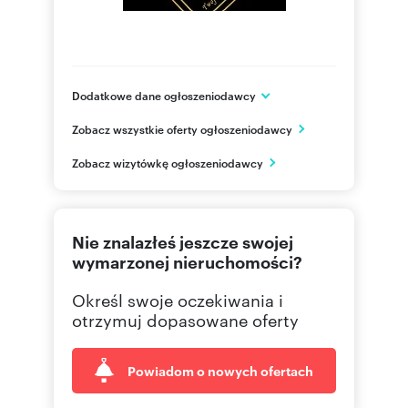
Dodatkowe dane ogłoszeniodawcy
ul. Ludowa 15
Zobacz wszystkie oferty ogłoszeniodawcy
Częstochowa
śląskie
PL
Zobacz wizytówkę ogłoszeniodawcy
730380
Pokaż telefon
Nie znalazłeś jeszcze swojej
wymarzonej nieruchomości?
Określ swoje oczekiwania i
otrzymuj dopasowane oferty
Powiadom o nowych ofertach