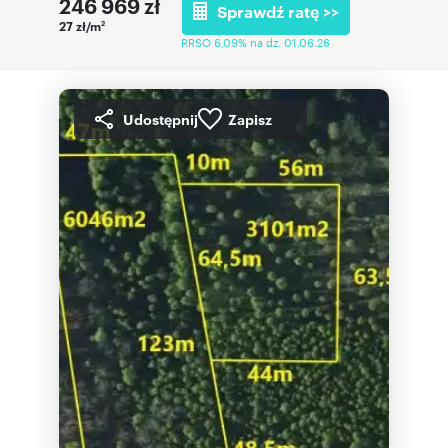
246 969
zł
Sprawdź ratę >>
27 zł/m
2
RRSO 6,09% na dz. 01.06.26
Udostępnij
Zapisz