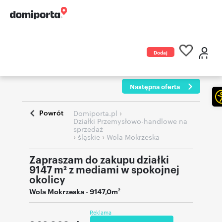
Dodaj
ogłoszenie
Następna oferta
Powrót
›
Domiporta.pl
Działki Przemysłowo-handlowe na
sprzedaż
›
›
śląskie
Wola Mokrzeska
Zapraszam do zakupu działki
9147 m² z mediami w spokojnej
okolicy
Wola Mokrzeska
- 9147,0m
2
Reklama