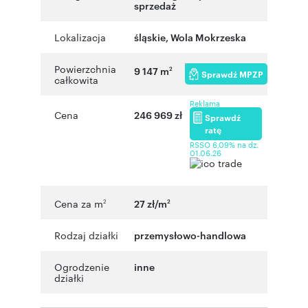
sprzedaż
Lokalizacja
śląskie
,
Wola Mokrzeska
Powierzchnia
9 147 m
2
Sprawdź MPZP
całkowita
Reklama
Cena
246 969 zł
Sprawdź
ratę
RSSO 6,09% na dz.
01.06.26
Cena za m
27 zł/m
2
2
Rodzaj działki
przemysłowo-handlowa
Ogrodzenie
inne
działki