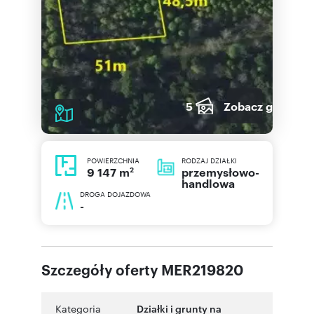
5
Zobacz galerię
POWIERZCHNIA
RODZAJ DZIAŁKI
2
przemysłowo-
9 147 m
handlowa
DROGA DOJAZDOWA
-
Szczegóły oferty MER219820
Kategoria
Działki i grunty na