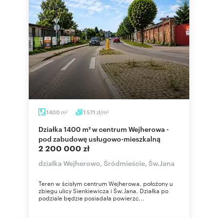
m
zł/m
1400
1 571
2
2
Działka 1400 m² w centrum Wejherowa -
pod zabudowę usługowo-mieszkalną
2 200 000 zł
działka Wejherowo, Śródmieście, Św.Jana
Teren w ścisłym centrum Wejherowa, położony u
zbiegu ulicy Sienkiewicza i Św.Jana. Działka po
podziale będzie posiadała powierzc...