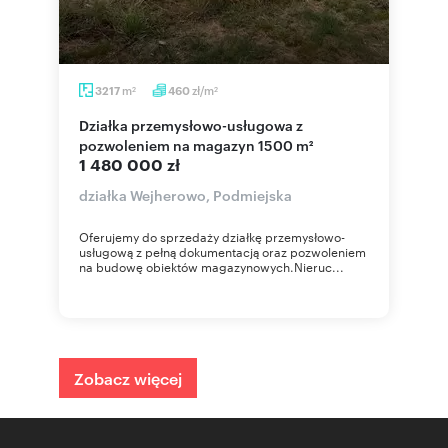
m
zł/m
3217
460
2
2
Działka przemysłowo-usługowa z
pozwoleniem na magazyn 1500 m²
1 480 000 zł
działka Wejherowo, Podmiejska
Oferujemy do sprzedaży działkę przemysłowo-
usługową z pełną dokumentacją oraz pozwoleniem
na budowę obiektów magazynowych.Nieruc...
Zobacz więcej