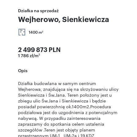
Działka na sprzedaż
Wejherowo, Sienkiewicza
1400 m
2
2 499 873 PLN
1 786 zł/m
2
Opis
Działka budowlana w samym centrum
Wejherowa, znajdująca się na skrzyżowaniu ulicy
Sienkiewicza i Św.Jana. Teren położony jest u
zbiegu ulic Św.Jana i Sienkiewicza i będzie
posiadał powierzchnię ok.1400m2.Procedura
podziałowa jest do uzgodnienia z potencjalnym
nabywcą. W przypadku zainteresowania
zapraszamy do spotkania celem ustalenia
szczegółów .Teren jest objęty planem
przestrzennym UM-1 , UM-2a i 19.KDZ