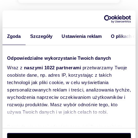
Zgoda
Szczegóły
Ustawienia reklam
O plikach c
Odpowiedzialne wykorzystanie Twoich danych
Wraz z
naszymi 1022 partnerami
przetwarzamy Twoje
osobiste dane, np. adres IP, korzystając z takich
technologii jak pliki cookie, w celu wyświetlania
spersonalizowanych reklam i treści, analizowania tychże,
wychodzenia naprzeciw oczekiwaniom użytkowników i
rozwoju produktów. Masz wybór odnośnie tego, kto
m
zł/m
4000
425
2
2
używa Twoich danych i w jakich celach to robi.
działka na sprzedaż 4000m2
1 700 000 zł
Dowiedz się więcej odnośnie tego, jak Twoje osobiste
działka Wejherowo, Wejherowska
dane są przetwarzane oraz ustaw własne preferencje w