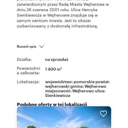
zatwierdzonym przez Radę Miasta Wejherowa w
dniu 26 czerwca 2001 roku. Ulica Henryka
Sienkiewicza w Wejherowie znajduje się w
samym centrum miasta. Jest to obszar
zurbanizowany z doskonałą infrastrukturą.
Rozwiń opis
Działka:
na sprzedaż
Powierzchni
1 400 m
2
a całkowita:
Lokalizacja:
województwo:
pomorskie
powiat:
wejherowski
gmina:
Wejherowo
miejscowość:
Wejherowo
ulica:
Sienkiewicza
Podobne oferty w tej lokalizacji