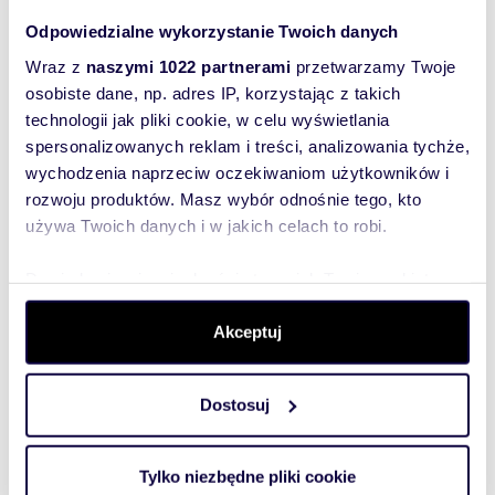
Podobne oferty w tej lokalizacji
Odpowiedzialne wykorzystanie Twoich danych
Wraz z
naszymi 1022 partnerami
przetwarzamy Twoje
osobiste dane, np. adres IP, korzystając z takich
technologii jak pliki cookie, w celu wyświetlania
spersonalizowanych reklam i treści, analizowania tychże,
wychodzenia naprzeciw oczekiwaniom użytkowników i
rozwoju produktów. Masz wybór odnośnie tego, kto
używa Twoich danych i w jakich celach to robi.
Dowiedz się więcej odnośnie tego, jak Twoje osobiste
dane są przetwarzane oraz ustaw własne preferencje w
sekcji szczegółów
. W Deklaracji plików cookie możesz
Akceptuj
m
zł/m
1000
449
zmienić lub wycofać swoją zgodę w dowolnej chwili.
2
2
Działka 1000 m² w Tuchomiu (blisko
Dostosuj
Wykorzystujemy pliki cookie do spersonalizowania treści
jeziora) z planem zagospodarowania
449 000 zł
i reklam, aby oferować funkcje społecznościowe i
analizować ruch w naszej witrynie. Informacje o tym, jak
działka Tuchom, Promienna
Tylko niezbędne pliki cookie
korzystasz z naszej witryny, udostępniamy partnerom