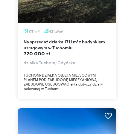
m
zł/m
1711
421
2
2
Na sprzedaż działka 1711 m² z budynkiem
usługowym w Tuchomiu
720 000 zł
działka Tuchom, Gdyńska
TUCHOM- DZIAŁKA OBJĘTA MIEJSCOWYM
PLANEM POD ZABUDOWĘ MIESZKANIOWĄ I
ZABUDOWĘ USŁUGOWĄOferta dotyczy działki
położonej w Tuchomi...