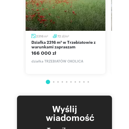
m
zł/m
2316
72
331
2
2
Działka 2316 m² w Trzebiatowie z
Sprzedam działkę 3314 m² z
warunkami zapraszam
dostę
166 000 zł
70 0
działka TRZEBIATÓW OKOLICA
działka
Wyślij
wiadomość