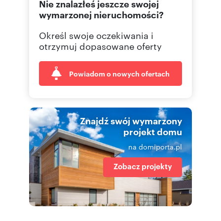
Nie znalazłeś jeszcze swojej
690 36
Pokaż telefon
wymarzonej nieruchomości?
Określ swoje oczekiwania i
otrzymuj dopasowane oferty
Powiadom o nowych ofertach
Znajdź swój wymarzony
projekt domu
na domiporta.pl
Zobacz projekty