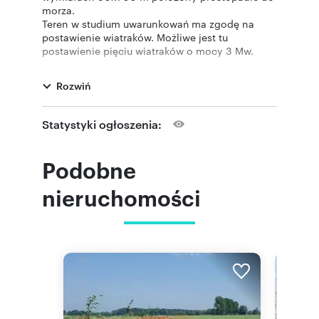
morza.
Teren w studium uwarunkowań ma zgodę na
postawienie wiatraków. Możliwe jest tu
postawienie pięciu wiatraków o mocy 3 Mw.
Możliwa jest również dzierżawa terenu, po
indywidualnych negocjacjach cenowych.
Rozwiń
::LINK DO STRONY |
https://www.zurowska.com.pl/oferta/411103
::KONTAKT DO AGENTA |
Statystyki ogłoszenia:
Tomasz Cisiński |
pokaż telefon
|
602
Podobne
skontaktuj się
t.cisins
Pośrednik odpowiedzialny zawodowo za
nieruchomości
wykonanie umowy pośrednictwa: Ewa Żurowska
(licencja nr: 7292)
|
Oferta wysłana z systemu BCK Galactica
Numer oferty: ZUR-GS-1675