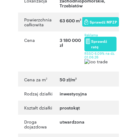
Lokalizacja
zachodniopomorskie
,
Trzebiatów
Powierzchnia
63 600 m
2
Sprawdź MPZP
całkowita
Reklama
Cena
3 180 000
Sprawdź
zł
ratę
RSSO 6,09% na dz.
01.06.26
Cena za m
50 zł/m
2
2
Rodzaj działki
inwestycyjna
Kształt działki
prostokąt
Droga
utwardzona
dojazdowa