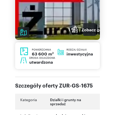
1
Zobacz galerię
POWIERZCHNIA
RODZAJ DZIAŁKI
2
inwestycyjna
63 600 m
DROGA DOJAZDOWA
utwardzona
Szczegóły oferty ZUR-GS-1675
Kategoria
Działki i grunty na
sprzedaż