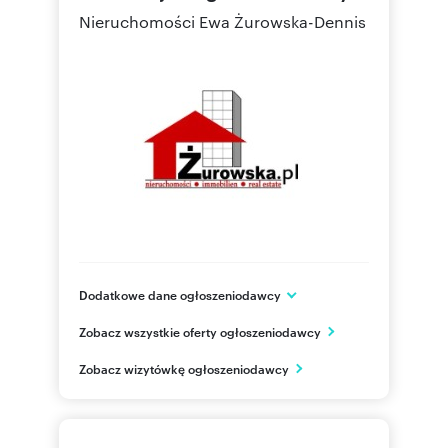
Nieruchomości Ewa Żurowska-Dennis
Dodatkowe dane ogłoszeniodawcy
Rynek 14
Zobacz wszystkie oferty ogłoszeniodawcy
Strzelce Opolskie
opolskie
PL
Zobacz wizytówkę ogłoszeniodawcy
500 15
Pokaż telefon