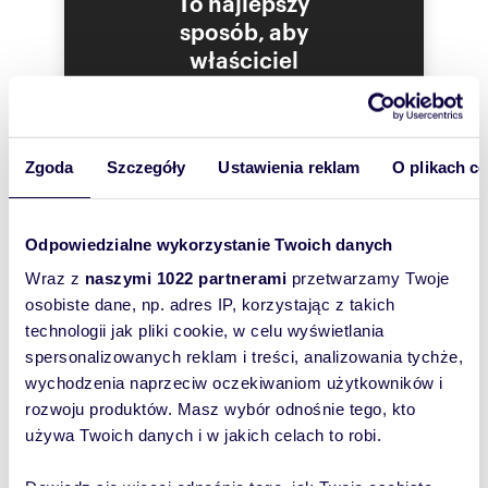
To najlepszy
sposób, aby
właściciel
oferty
szybko się z
Tobą
skontaktował!
Zgoda
Szczegóły
Ustawienia reklam
O plikach c
Odpowiedzialne wykorzystanie Twoich danych
Wraz z
naszymi 1022 partnerami
przetwarzamy Twoje
osobiste dane, np. adres IP, korzystając z takich
technologii jak pliki cookie, w celu wyświetlania
spersonalizowanych reklam i treści, analizowania tychże,
wychodzenia naprzeciw oczekiwaniom użytkowników i
rozwoju produktów. Masz wybór odnośnie tego, kto
używa Twoich danych i w jakich celach to robi.
Dowiedz się więcej odnośnie tego, jak Twoje osobiste