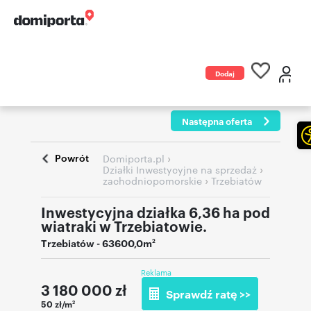
Dodaj
ogłoszenie
Następna oferta
Powrót
›
Domiporta.pl
›
Działki Inwestycyjne na sprzedaż
›
zachodniopomorskie
Trzebiatów
Inwestycyjna działka 6,36 ha pod
wiatraki w Trzebiatowie.
Trzebiatów
- 63600,0m
2
Reklama
3 180 000
zł
Sprawdź ratę >>
50 zł/m
2