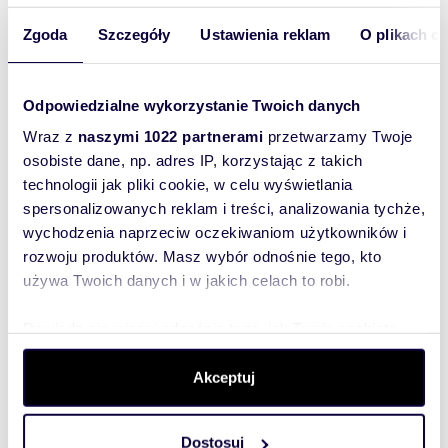
zabronione.
Zgoda
Szczegóły
Ustawienia reklam
O plikach c
Niniejsze ogłoszenie ma jedynie charakter
informacyjny i nie stanowi oferty handlowej w
rozumieniu art. 66 § 1 Kodeksu cywilnego.
Odpowiedzialne wykorzystanie Twoich danych
Jeśli rozważasz sprzedaż swojej nieruchomości –
skontaktuj się z nami: + 48 22 625 15 15
Wraz z
naszymi 1022 partnerami
przetwarzamy Twoje
www.strzelczyk.pl
osobiste dane, np. adres IP, korzystając z takich
------------------------------------
technologii jak pliki cookie, w celu wyświetlania
spersonalizowanych reklam i treści, analizowania tychże,
Oferta wysłana z programu dla biur
nieruchomości ASARI CRM (asaricrm.com)
wychodzenia naprzeciw oczekiwaniom użytkowników i
rozwoju produktów. Masz wybór odnośnie tego, kto
używa Twoich danych i w jakich celach to robi.
Dowiedz się więcej odnośnie tego, jak Twoje osobiste
Rozwiń opis
dane są przetwarzane oraz ustaw własne preferencje w
sekcji szczegółów
. W Deklaracji plików cookie możesz
Akceptuj
Działka:
na sprzedaż
zmienić lub wycofać swoją zgodę w dowolnej chwili.
Powierzchni
9 700 m
2
a całkowita:
Dostosuj