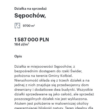
Działka na sprzedaż
Sępochów,
9700 m
2
1 587 000 PLN
164 zł/m
2
Opis
Działka w miejscowości Sępochów, z
bezpośrednim dostępem do rzeki Świder,
położona na terenie Gminy Kołbiel.
Nieruchomość składa się z trzech działek a na
jednej z nich znajduje się przedwojenny dom
drewniany i dodatkowe dwa budynki. Wszystkie
działki sprzedawane są jako całość, ale sprzedaż
poszczególnych działek nie jest wykluczona.
Atutem jest położenie w malowniczej okolicy
gwarantującej bliskość natury. Teren idealny dla