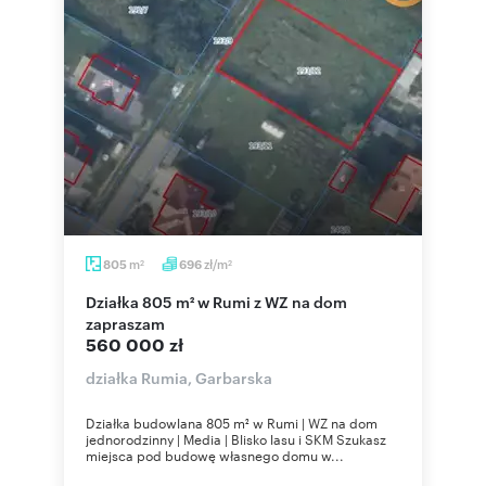
m
zł/m
805
696
2
2
Działka 805 m² w Rumi z WZ na dom
zapraszam
560 000 zł
działka Rumia, Garbarska
Działka budowlana 805 m² w Rumi | WZ na dom
jednorodzinny | Media | Blisko lasu i SKM Szukasz
miejsca pod budowę własnego domu w...