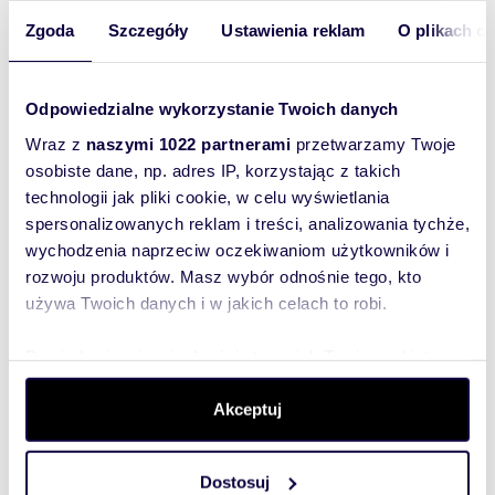
gospodarka odpadami zgodnie z
Zgoda
Szczegóły
Ustawienia reklam
O plikach c
obowiązującymi przepisami,
dopuszcza się lokalizację sieci
magistralnych.
Odpowiedzialne wykorzystanie Twoich danych
Wraz z
naszymi 1022 partnerami
przetwarzamy Twoje
osobiste dane, np. adres IP, korzystając z takich
Dodatkowe informacje:
technologii jak pliki cookie, w celu wyświetlania
spersonalizowanych reklam i treści, analizowania tychże,
wychodzenia naprzeciw oczekiwaniom użytkowników i
teren znajduje się w granicach Głównego
rozwoju produktów. Masz wybór odnośnie tego, kto
Zbiornika Wód Podziemnych nr 110
używa Twoich danych i w jakich celach to robi.
„Pradoliny Kaszubskiej i rzeki Redy”,
zagospodarowanie terenu powinno
Dowiedz się więcej odnośnie tego, jak Twoje osobiste
odbywać się zgodnie z przepisami
dane są przetwarzane oraz ustaw własne preferencje w
odrębnymi,
sekcji szczegółów
. W Deklaracji plików cookie możesz
Akceptuj
w zakresie ochrony dziedzictwa
zmienić lub wycofać swoją zgodę w dowolnej chwili.
kulturowego, zabytków i krajobrazu
kulturowego plan nie wprowadza
Dostosuj
Wykorzystujemy pliki cookie do spersonalizowania treści