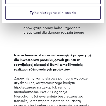
dodatkowych ograniczeń,
i reklam, aby oferować funkcje społecznościowe i
w zakresie kształtowania przestrzeni
analizować ruch w naszej witrynie. Informacje o tym, jak
Tylko niezbędne pliki cookie
publicznych plan nie wprowadza ustaleń
korzystasz z naszej witryny, udostępniamy partnerom
szczególnych,
społecznościowym, reklamowym i analitycznym.
Partnerzy mogą połączyć te informacje z innymi danymi
obowiązują normy hałasu zgodne z
przepisami dla danego rodzaju terenu
otrzymanymi od Ciebie lub uzyskanymi podczas
korzystania z ich usług.
Nieruchomość stanowi interesującą propozycję
dla inwestorów poszukujących gruntu w
rozwijającej się części Rumi, z możliwością
realizacji różnorodnych projektów.
Zapewniamy kompleksową pomoc w wyborze i
uzyskaniu najkorzystniejszego kredytu
hipotecznego na zakup lub remont
nieruchomości. INACZEJ Agencja
Nieruchomości gwarantuje bezpieczeństwo
transakcji oraz wsparcie notarialne. Naszą
przewagą jest pełne zaangażowanie, ekspercka