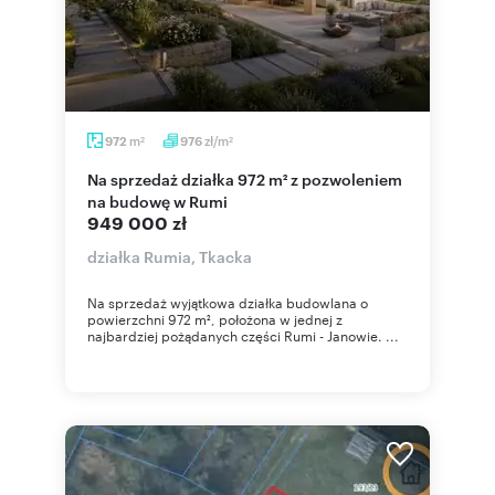
m
zł/m
972
976
2
2
Na sprzedaż działka 972 m² z pozwoleniem
na budowę w Rumi
949 000 zł
działka Rumia, Tkacka
Na sprzedaż wyjątkowa działka budowlana o
powierzchni 972 m², położona w jednej z
najbardziej pożądanych części Rumi - Janowie. ...