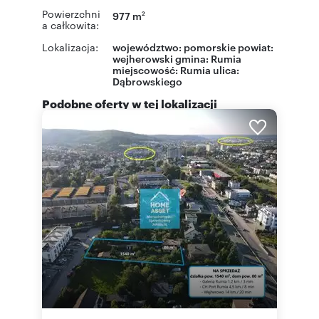
Powierzchni
977 m
2
a całkowita:
Lokalizacja:
województwo:
pomorskie
powiat:
wejherowski
gmina:
Rumia
miejscowość:
Rumia
ulica:
Dąbrowskiego
Podobne oferty w tej lokalizacji