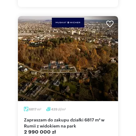
m
zł/m
6817
439
2
2
Zapraszam do zakupu działki 6817 m² w
Rumii z widokiem na park
2 990 000 zł