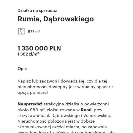
Działka na sprzedaż
Rumia, Dąbrowskiego
977 m
2
1 350 000 PLN
1 382 zł/m
2
Opis
Napisz lub zadzwoń i dowiedz się, czy dla tej
nieruchomości dostępny jest wirtualny spacer z
opcją pomiaru!
Na sprzedaż
atrakcyjna działka o powierzchni
około 980 m², zlokalizowana w
Rumi
, przy
skrzyżowaniu ul. Dąbrowskiego i Warszawskiej.
Nieruchomość położona jest w dobrze
skomunikowanej części miasta, co zapewnia
wygodny dojazd zarówno do centrum Rumi, jak i