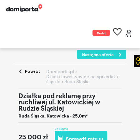
Dodaj
ogłoszenie
Następna oferta
Powrót
›
Domiporta.pl
›
Działki Inwestycyjne na sprzedaż
›
śląskie
Ruda Śląska
Działka pod reklamę przy
ruchliwej ul. Katowickiej w
Rudzie Śląskiej
Ruda Śląska
,
Katowicka
- 25,0m
2
Reklama
25 000
zł
Sprawdź ratę >>