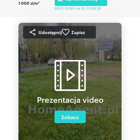
1 000 zł/m
2
RRSO 6,09% na dz. 01.06.26
Udostępnij
Zapisz
Prezentacja video
Zobacz