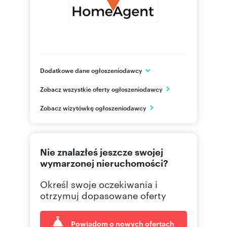
Dodatkowe dane ogłoszeniodawcy
1 Maja 48
Zobacz wszystkie oferty ogłoszeniodawcy
Katowice
śląskie
PL
Zobacz wizytówkę ogłoszeniodawcy
530 86
Pokaż telefon
Nie znalazłeś jeszcze swojej
733 73
Pokaż telefon
wymarzonej nieruchomości?
Określ swoje oczekiwania i
otrzymuj dopasowane oferty
Powiadom o nowych ofertach