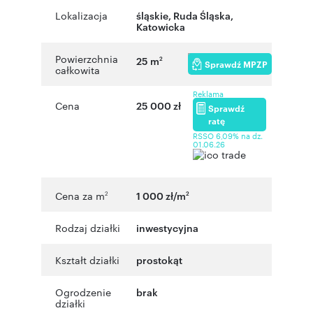
Lokalizacja
śląskie
,
Ruda Śląska
,
Katowicka
Powierzchnia
25 m
2
Sprawdź MPZP
całkowita
Reklama
Cena
25 000 zł
Sprawdź
ratę
RSSO 6,09% na dz.
01.06.26
Cena za m
1 000 zł/m
2
2
Rodzaj działki
inwestycyjna
Kształt działki
prostokąt
Ogrodzenie
brak
działki