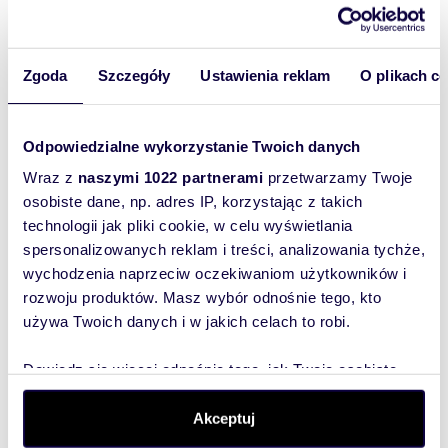
właściciel
oferty
szybko się z
Zgoda
Szczegóły
Ustawienia reklam
O plikach c
Tobą
skontaktował!
Odpowiedzialne wykorzystanie Twoich danych
Wraz z
naszymi 1022 partnerami
przetwarzamy Twoje
osobiste dane, np. adres IP, korzystając z takich
technologii jak pliki cookie, w celu wyświetlania
spersonalizowanych reklam i treści, analizowania tychże,
wychodzenia naprzeciw oczekiwaniom użytkowników i
rozwoju produktów. Masz wybór odnośnie tego, kto
używa Twoich danych i w jakich celach to robi.
Dowiedz się więcej odnośnie tego, jak Twoje osobiste
dane są przetwarzane oraz ustaw własne preferencje w
sekcji szczegółów
. W Deklaracji plików cookie możesz
Akceptuj
zmienić lub wycofać swoją zgodę w dowolnej chwili.