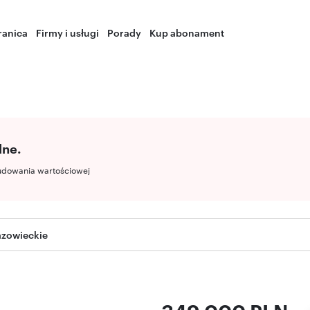
ranica
Firmy i usługi
Porady
Kup abonament
lne.
udowania wartościowej
zowieckie