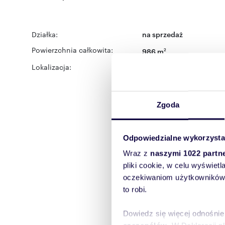
Działka:
na sprzedaż
Powierzchnia całkowita:
986 m
2
Lokalizacja:
województwo:
mazowiec
Zgoda
Odpowiedzialne wykorzysta
Wraz z
naszymi 1022 partn
pliki cookie, w celu wyświet
oczekiwaniom użytkowników i
to robi.
Dowiedz się więcej odnośnie