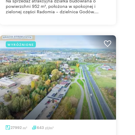
Na sprzedaż atrakcyjna działka budowlana o
powierzchni 952 m², położona w spokojnej i
zielonej części Radomia – dzielnica Godów....
WYRÓŻNIONE
27992
m
643
zł/m
2
2