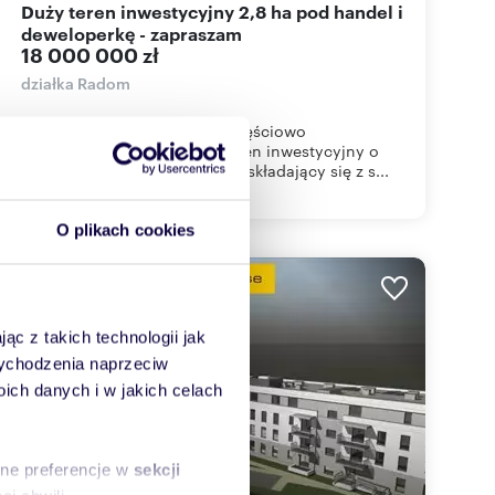
Duży teren inwestycyjny 2,8 ha pod handel i
deweloperkę - zapraszam
18 000 000 zł
działka Radom
Oferuję do sprzedaży duży, częściowo
zabudowany przemysłowy teren inwestycyjny o
powierzchni ponad 2,792 Ha , składający się z s...
O plikach cookies
WYRÓŻNIONE
ąc z takich technologii jak
 wychodzenia naprzeciw
ch danych i w jakich celach
sne preferencje w
sekcji