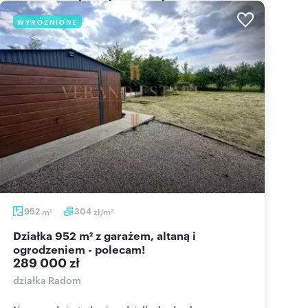
WYRÓŻNIONE
952
m
304
zł/m
2
2
Działka 952 m² z garażem, altaną i
ogrodzeniem - polecam!
289 000 zł
działka Radom