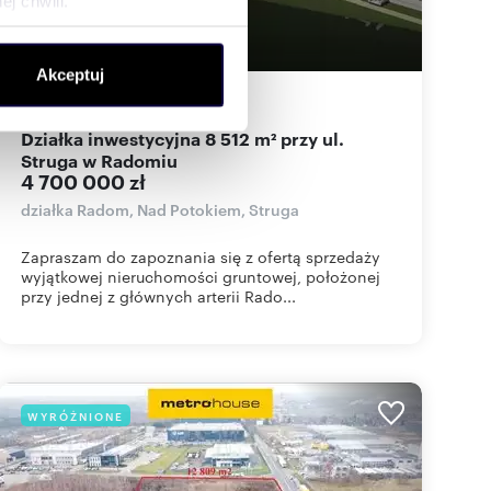
j chwili.
ołecznościowe i analizować
Akceptuj
artnerom społecznościowym,
8512
m
552
zł/m
2
2
anymi od Ciebie lub
Działka inwestycyjna 8 512 m² przy ul.
Struga w Radomiu
4 700 000 zł
działka Radom, Nad Potokiem, Struga
Zapraszam do zapoznania się z ofertą sprzedaży
wyjątkowej nieruchomości gruntowej, położonej
przy jednej z głównych arterii Rado...
WYRÓŻNIONE