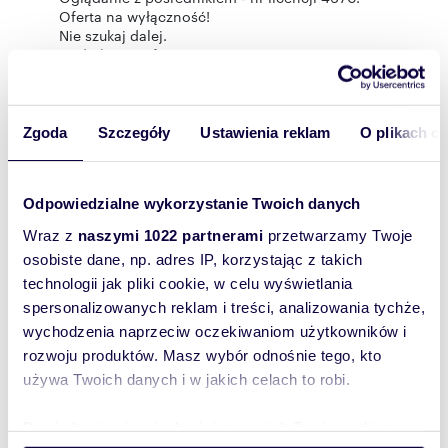
Oferta na wyłączność!
Nie szukaj dalej.
Dodatkowe informacje:
Ze względu na obowiązujące przepisy prawne
oraz bezpieczeństwo prezentacja oferty wiąże
się z obowiązkiem podania swoich danych wraz
z okazaniem dokumentu tożsamości.
Zgoda
Szczegóły
Ustawienia reklam
O plikach c
Zapewniamy pomoc w załatwieniu wszystkich
formalności związanych z transakcją.
Odpowiedzialne wykorzystanie Twoich danych
Oferta nie stanowi oferty w rozumieniu Kodeksu
Wraz z
naszymi 1022 partnerami
przetwarzamy Twoje
Cywilnego, a dane w niej zawarte mają jedynie
osobiste dane, np. adres IP, korzystając z takich
charakter informacyjny i mogą ulec zmianie.
Wszelkie dane dotyczące nieruchomości
technologii jak pliki cookie, w celu wyświetlania
uzyskano na podstawie oświadczenia
spersonalizowanych reklam i treści, analizowania tychże,
sprzedających. Zalecamy osobiste zapoznanie
wychodzenia naprzeciw oczekiwaniom użytkowników i
się ze stanem nieruchomości przed jej
rozwoju produktów. Masz wybór odnośnie tego, kto
nabyciem. Opis oferty opracowano na
podstawie informacji uzyskanych od właściciela
używa Twoich danych i w jakich celach to robi.
nieruchomości, dokumentów oraz wizji lokalnej.
Dowiedz się więcej odnośnie tego, jak Twoje osobiste