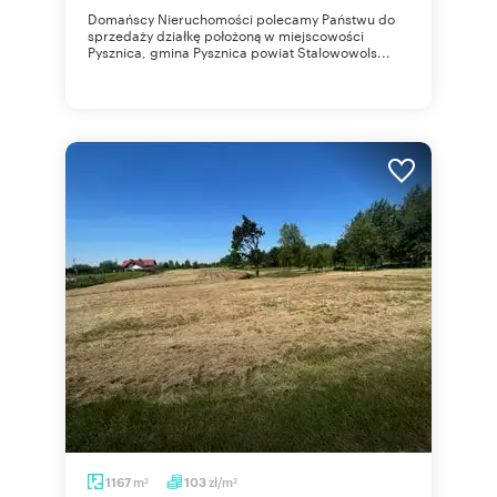
Domańscy Nieruchomości polecamy Państwu do
sprzedaży działkę położoną w miejscowości
Pysznica, gmina Pysznica powiat Stalowowols...
m
zł/m
1167
103
2
2