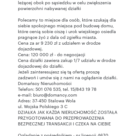
leżącej obok po sąsiedzku w celu zwiększenia
powierzchni nabywanej działki
Polecamy to miejsce dla osób, które szukają dla
siebie spokojnego miejsca pod budowę domu,
które cenią sobie ciszę i urok wiejskiego osiedla
pragnące żyć z dala od zgiełku miasta.
Cena za ar 9 230 zł z udziałem w drodze
dojazdowej.
Cena: 120 000 zł - do negocjacji
Cena działki zawiera zakup 1/7 udziału w drodze
dojazdowej do działki.
Jeżeli zainteresujesz się tą ofertą proszę
zadzwoń i umów się z nami na oglądanie działki.
Domańscy Nieruchomości
Telefon: 501 076 535, tel. 15/843 19 78
e-mail: biuro@domancy.com
Adres: 37-450 Stalowa Wola
ul. Wojska Polskiego 3 C
DZIAŁKA JAK KAŻDA NIERUCHOMOŚĆ ZOSTAŁA
PRZYGOTOWANA DO PRZEPROWADZENIA
BEZPIECZNEJ TRANSAKCJI I CZEKA NA CIEBIE
Oglądanie z pośrednikiem - nr licencji 4670.