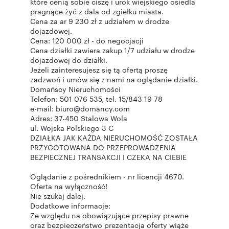
które cenią sobie ciszę i urok wiejskiego osiedla
pragnące żyć z dala od zgiełku miasta.
Cena za ar 9 230 zł z udziałem w drodze
dojazdowej.
Cena: 120 000 zł - do negocjacji
Cena działki zawiera zakup 1/7 udziału w drodze
dojazdowej do działki.
Jeżeli zainteresujesz się tą ofertą proszę
zadzwoń i umów się z nami na oglądanie działki.
Domańscy Nieruchomości
Telefon: 501 076 535, tel. 15/843 19 78
e-mail: biuro@domancy.com
Adres: 37-450 Stalowa Wola
ul. Wojska Polskiego 3 C
DZIAŁKA JAK KAŻDA NIERUCHOMOŚĆ ZOSTAŁA
PRZYGOTOWANA DO PRZEPROWADZENIA
BEZPIECZNEJ TRANSAKCJI I CZEKA NA CIEBIE
Oglądanie z pośrednikiem - nr licencji 4670.
Oferta na wyłączność!
Nie szukaj dalej.
Dodatkowe informacje:
Ze względu na obowiązujące przepisy prawne
oraz bezpieczeństwo prezentacja oferty wiąże