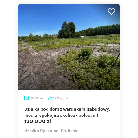
m
zł/m
1000
120
2
2
Działka pod dom z warunkami zabudowy,
media, spokojna okolica - polecam!
120 000 zł
działka Pysznica, Podlesie