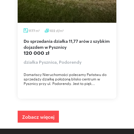
m
zł/m
1177
102
2
2
Do sprzedania działka 11,77 arów z szybkim
dojazdem w Pysznicy
120 000 zł
działka Pysznica, Podorendy
Domańscy Nieruchomości polecamy Państwu do
sprzedaży działkę położoną blisko centrum w
Pysznicy przy ul. Podorendy. Jest to pięk...
Zobacz więcej