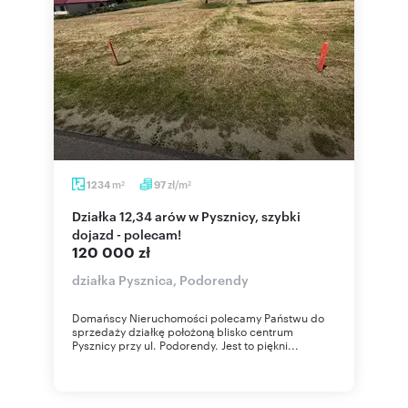
m
zł/m
1234
97
2
2
Działka 12,34 arów w Pysznicy, szybki
dojazd - polecam!
120 000 zł
działka Pysznica, Podorendy
Domańscy Nieruchomości polecamy Państwu do
sprzedaży działkę położoną blisko centrum
Pysznicy przy ul. Podorendy. Jest to piękni...