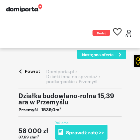
Dodaj
ogłoszenie
Następna oferta
Powrót
›
Domiporta.pl
›
Działki inna na sprzedaż
›
podkarpackie
Przemyśl
Działka budowlano-rolna 15,39
ara w Przemyślu
Przemyśl
- 1539,0m
2
Reklama
58 000
zł
Sprawdź ratę >>
37,69 zł/m
2