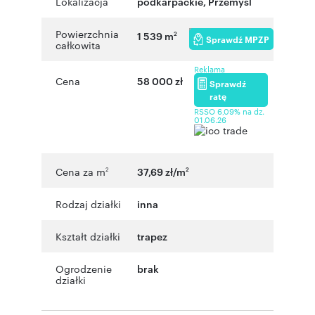
Lokalizacja
podkarpackie
,
Przemyśl
Powierzchnia
1 539 m
2
Sprawdź MPZP
całkowita
Reklama
Cena
58 000 zł
Sprawdź
ratę
RSSO 6,09% na dz.
01.06.26
Cena za m
37,69 zł/m
2
2
Rodzaj działki
inna
Kształt działki
trapez
Ogrodzenie
brak
działki