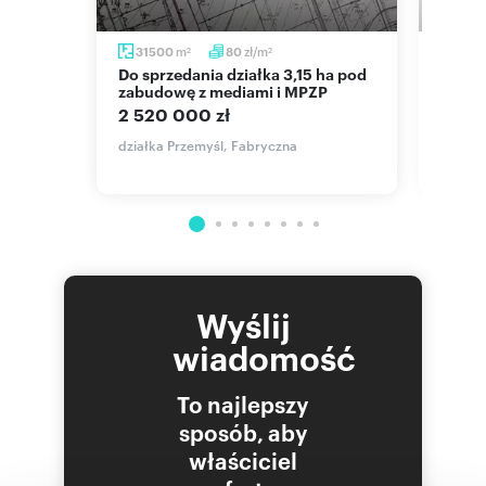
m
zł/m
31500
80
819
2
2
Do sprzedania działka 3,15 ha pod
Działka 819 m² pod zabudowę w
zabudowę z mediami i MPZP
Przem
2 520 000 zł
120 
działka Przemyśl, Fabryczna
działk
Wyślij
wiadomość
To najlepszy
sposób, aby
właściciel