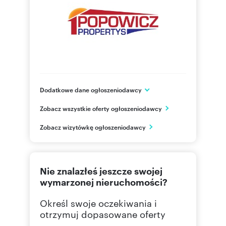
Dodatkowe dane ogłoszeniodawcy
ul. Józefa Kremera 1
Zobacz wszystkie oferty ogłoszeniodawcy
Przemyśl
podkarpackie
PL
Zobacz wizytówkę ogłoszeniodawcy
601 82
Pokaż telefon
Nie znalazłeś jeszcze swojej
wymarzonej nieruchomości?
Określ swoje oczekiwania i
otrzymuj dopasowane oferty