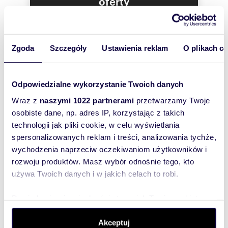
oferty
szybko się z
Tobą
skontaktował!
Zgoda
Szczegóły
Ustawienia reklam
O plikach c
Odpowiedzialne wykorzystanie Twoich danych
Wraz z
naszymi 1022 partnerami
przetwarzamy Twoje
osobiste dane, np. adres IP, korzystając z takich
technologii jak pliki cookie, w celu wyświetlania
spersonalizowanych reklam i treści, analizowania tychże,
wychodzenia naprzeciw oczekiwaniom użytkowników i
rozwoju produktów. Masz wybór odnośnie tego, kto
używa Twoich danych i w jakich celach to robi.
Dowiedz się więcej odnośnie tego, jak Twoje osobiste
dane są przetwarzane oraz ustaw własne preferencje w
sekcji szczegółów
. W Deklaracji plików cookie możesz
Akceptuj
Szukam najtańszego