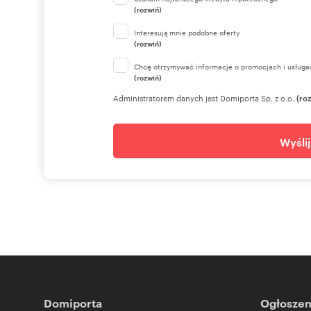
(rozwiń)
Interesują mnie podobne oferty
(rozwiń)
Chcę otrzymywać informacje o promocjach i usługa
(rozwiń)
Administratorem danych jest Domiporta Sp. z o.o.
(ro
Wyśli
Domiporta
Ogłoszen