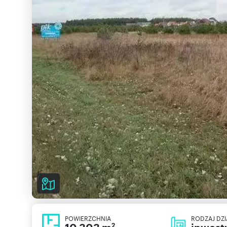
POWIERZCHNIA
RODZAJ DZI
2