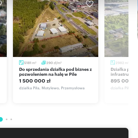
m
zł/m
m
5181
290
2982
2
2
2
Do sprzedania działka pod biznes z
Działka przemysłowa 2982 m² z
pozwoleniem na halę w Pile
infrastruktu
1 500 000 zł
895 000 zł
działka Piła, Motylewo, Przemysłowa
działka Piła, 