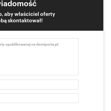
wiadomość
, aby właściciel oferty
Tobą skontaktował!