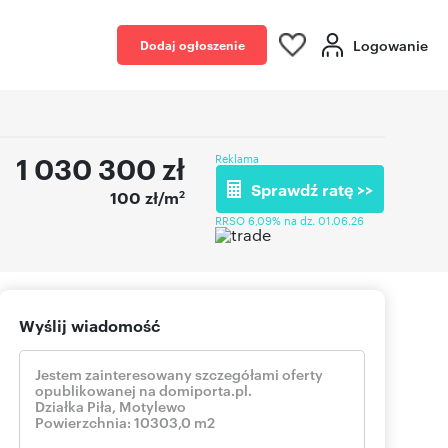
Logowanie
Dodaj ogłoszenie
1 030 300
zł
Reklama
Sprawdź ratę >>
2
100 zł/m
RRSO 6,09% na dz. 01.06.26
Wyślij wiadomość