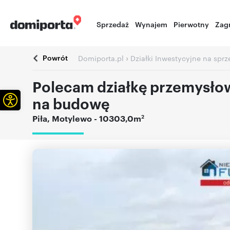
Sprzedaż
Wynajem
Pierwotny
Zag
Powrót
›
Domiporta.pl
Działki Inwestycyjne na spr
Polecam działkę przemysło
Otwórz pasek narzędzi
na budowę
2
Piła
,
Motylewo
- 10303,0m