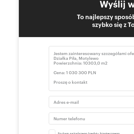
Wyślij 
To najlepszy sposób
szybko się z 
Szukam najtańszego kredytu hipotecznego