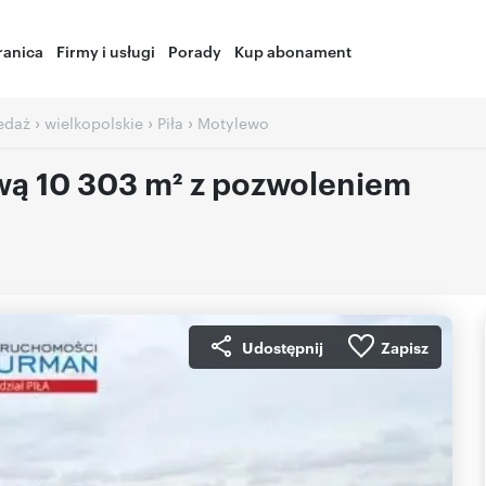
ranica
Firmy i usługi
Porady
Kup abonament
›
›
›
zedaż
wielkopolskie
Piła
Motylewo
wą 10 303 m² z pozwoleniem
Udostępnij
Zapisz