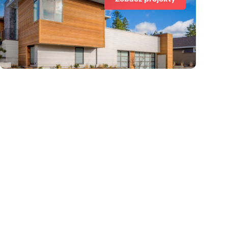
zł/m
m
zł/m
300
19704
127
2
2
2
Działka inwestycyjna 1,97 ha przy
rą, blisko obwodnicy.
DK11 z uzbrojeniem
2 500 000 zł
Motylewo, Ceramiczna
działka Piła, Motylewo