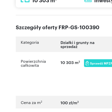
10 303 m
inwest
Szczegóły oferty FRP-GS-100390
Kategoria
Działki i grunty na
sprzedaż
Powierzchnia
2
10 303 m
Sprawdź MPZ
całkowita
2
2
Cena za m
100 zł/m