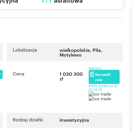
ycyjna
asfaltowa
Lokalizacja
wielkopolskie
,
Piła
,
Motylewo
Reklama
Cena
1 030 300
Sprawdź
P
zł
ratę
RSSO 6,09% na dz.
01.06.26
Rodzaj działki
inwestycyjna