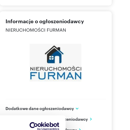
Informacje o ogłoszeniodawcy
NIERUCHOMOŚCI FURMAN
Dodatkowe dane ogłoszeniodawcy
Aleja Piastów 5
Zobacz wszystkie oferty ogłoszeniodawcy
Piła
wielkopolskie
PL
Zobacz wizytówkę ogłoszeniodawcy