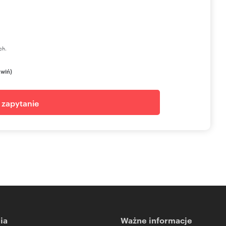
ch.
zwiń)
j zapytanie
ia
Ważne informacje