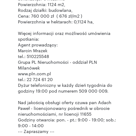
Powierzchnia: 1124 m2,
Rodzaj działki: budowlana,
Cena: 760 000 zł ( 676 zł/m2 )
Powierzchnia w hektarach: 0,1124 ha,
Więcej informacji oraz możliwość umówienia
spotkania:
Agent prowadzący:
Marcin Mrazek
tel.: 510225548
Grupa PL Nieruchomości - oddział PLN
Milanówek
www.pln.com.pl
tel.: 22 724 61 20
Dyżur telefoniczny w każdy dzień tygodnia do
godziny 19:00 pod numerem 509 000 009.
Nad jakością obsługi oferty czuwa pan Adach
Paweł - licencjonowany pośrednik w obrocie
nieruchomościami, nr licencji 11655
Godziny otwarcia: pon. - pt.: 9:00 - 19:00; sob.:
9:00 - 14:00
--- Zapraszamy ---