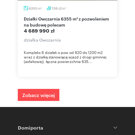
m
zł/m
6355
738
2
2
Działki Owczarnia 6355 m² z pozwoleniem
na budowę polecam
4 689 990 zł
działka Owczarnia
Kompleks 6 działek o pow od 920 do 1200 m2
wraz z działką stanowiącą wjazd z drogi gminnej
(asfaltowej), łączna powierzchnia 635...
Zobacz więcej
Domiporta