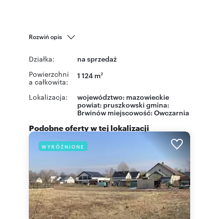
Rozwiń opis
Działka:
na sprzedaż
Powierzchni
1 124 m
2
a całkowita:
Lokalizacja:
województwo:
mazowieckie
powiat:
pruszkowski
gmina:
Brwinów
miejscowość:
Owczarnia
Podobne oferty w tej lokalizacji
WYRÓŻNIONE