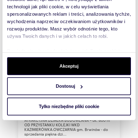
technologii jak pliki cookie, w celu wyświetlania
spersonalizowanych reklam i treści, analizowania tychże,
wychodzenia naprzeciw oczekiwaniom użytkowników i
rozwoju produktów. Masz wybór odnośnie tego, kto
używa Twoich danych i w jakich celach to robi.
Dowiedz się więcej odnośnie tego, jak Twoje osobiste
dane są przetwarzane oraz ustaw własne preferencje w
sekcji szczegółów
. W Deklaracji plików cookie możesz
Akceptuj
zmienić lub wycofać swoją zgodę w dowolnej chwili.
m
zł/m
1000
700
2
2
Do sprzedania atrakcyjna działka 1000 m²
Dostosuj
Wykorzystujemy pliki cookie do spersonalizowania treści
w Owczarni
i reklam, aby oferować funkcje społecznościowe i
700 000 zł
analizować ruch w naszej witrynie. Informacje o tym, jak
Tylko niezbędne pliki cookie
działka Owczarnia
korzystasz z naszej witryny, udostępniamy partnerom
społecznościowym, reklamowym i analitycznym.
ATRAKCYJNA DZIAŁKA BUDOWLANA – ok. 800 m
OD PRZYSTANKU KOLEJKI WKD
Partnerzy mogą połączyć te informacje z innymi danymi
KAZIMIERÓWKA.OWCZARNIA gm. Brwinów - do
otrzymanymi od Ciebie lub uzyskanymi podczas
sprzedania piękna dzi...