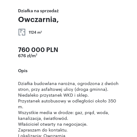
Działka na sprzedaż
Owczarnia,
1124 m
2
760 000 PLN
676 zł/m
2
Opis
Działka budowlana narożna, ogrodzona z dwóch
stron, przy asfaltowej ulicy (droga gminna).
Niedaleko przystanek WKD i sklep.
Przystanek autobusowy w odległości około 350
m.
Wszystkie media w drodze: gaz, prąd, woda,
kanalizacja, światłowód.
Właściciel otwarty na negocjacje.
Zapraszam do kontaktu.
Lokalizacja: Owczarnia