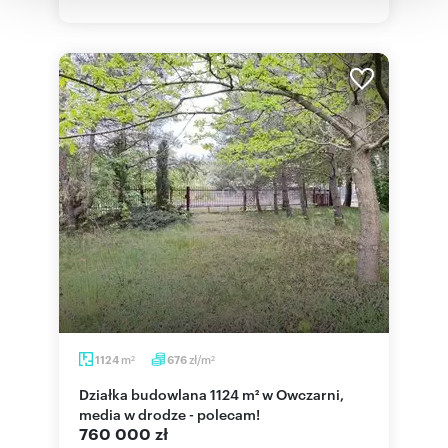
korzystania z ich usług.
m
zł/m
1124
676
2
2
Działka budowlana 1124 m² w Owczarni,
media w drodze - polecam!
760 000 zł