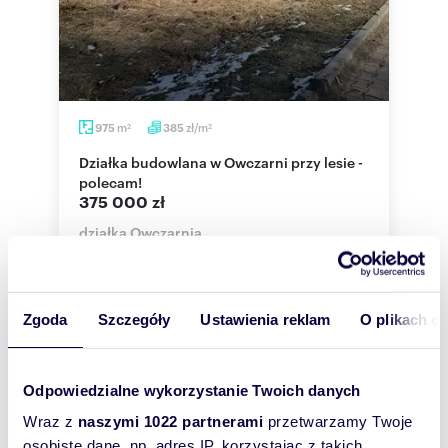
m
zł/m
975
385
2
2
Działka budowlana w Owczarni przy lesie -
polecam!
375 000 zł
działka Owczarnia
działki znajdują się w bardzo cichej lokalizacji a
zarazem przy lesie.1. Działka budowlana w
OwczarniPowierzchnia: 975 m2Cena: 3...
Zgoda
Szczegóły
Ustawienia reklam
O plikach c
Odpowiedzialne wykorzystanie Twoich danych
Wraz z
naszymi 1022 partnerami
przetwarzamy Twoje
osobiste dane, np. adres IP, korzystając z takich