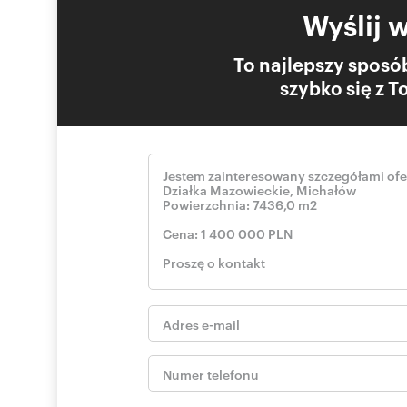
Wyślij 
To najlepszy sposób
Numer oferty: 1533/2089/OGS
szybko się z 
Nr licencji zawodowej: 19641