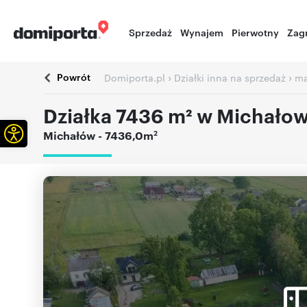
Sprzedaż
Wynajem
Pierwotny
Zag
Powrót
›
›
Domiporta.pl
Działki inna na sprzedaż
ma
Działka 7436 m² w Michałowi
Otwórz pasek narzędzi
2
Michałów
- 7436,0m