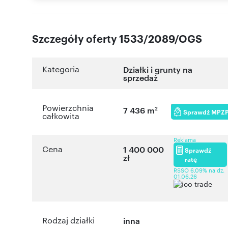
Szczegóły oferty 1533/2089/OGS
Kategoria
Działki i grunty na
sprzedaż
Powierzchnia
2
7 436 m
Sprawdź MPZ
całkowita
Reklama
Cena
1 400 000
Sprawdź
zł
ratę
RSSO 6,09% na dz.
01.06.26
Rodzaj działki
inna