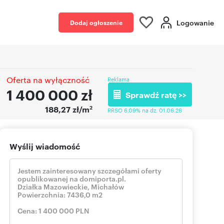
Logowanie
Dodaj ogłoszenie
Oferta na wyłączność
Reklama
1 400 000
zł
Sprawdź ratę >>
2
188,27 zł/m
RRSO 6,09% na dz. 01.06.26
Wyślij wiadomość