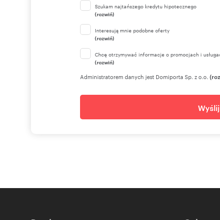
Szukam najtańszego kredytu hipotecznego
(rozwiń)
Interesują mnie podobne oferty
(rozwiń)
Chcę otrzymywać informacje o promocjach i usługa
(rozwiń)
Administratorem danych jest Domiporta Sp. z o.o.
(ro
Wyśli