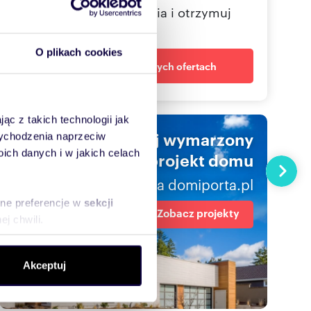
Określ swoje oczekiwania i otrzymuj
dopasowane oferty
O plikach cookies
Powiadom o nowych ofertach
ąc z takich technologii jak
Znajdź swój wymarzony
 wychodzenia naprzeciw
ch danych i w jakich celach
projekt domu
Następn
na domiporta.pl
sne preferencje w
sekcji
Zobacz projekty
j chwili.
ołecznościowe i analizować
Akceptuj
artnerom społecznościowym,
anymi od Ciebie lub