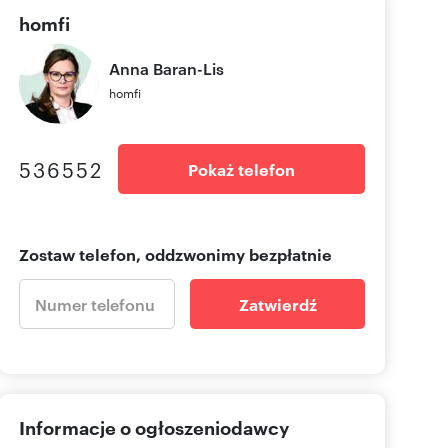
homfi
Anna
Baran-Lis
homfi
536552
Pokaż telefon
Zostaw telefon, oddzwonimy bezpłatnie
Zatwierdź
Informacje o ogłoszeniodawcy