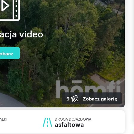
acja video
obacz
9
Zobacz galerię
AŁKI
DROGA DOJAZDOWA
asfaltowa