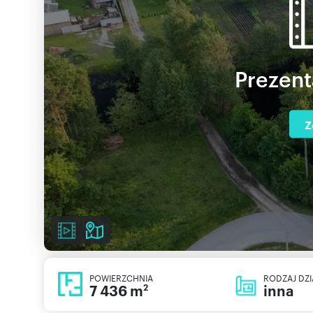
Prezent
Z
POWIERZCHNIA
RODZAJ DZI
7 436 m
inna
2