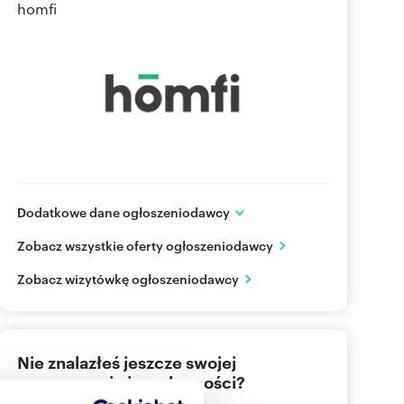
homfi
Dodatkowe dane ogłoszeniodawcy
ul. Sukiennicza 8/U8
Zobacz wszystkie oferty ogłoszeniodawcy
Kraków
małopolskie
PL
Zobacz wizytówkę ogłoszeniodawcy
48 123
Pokaż telefon
Nie znalazłeś jeszcze swojej
wymarzonej nieruchomości?