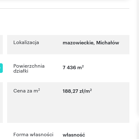
Lokalizacja
mazowieckie
,
Michałów
Powierzchnia
2
7 436 m
P
działki
2
2
Cena za m
188,27 zł/m
Forma własności
własność