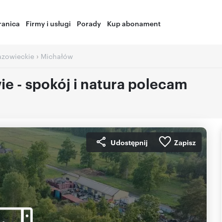
ranica
Firmy i usługi
Porady
Kup abonament
›
zowieckie
Michałów
e - spokój i natura polecam
Udostępnij
Zapisz