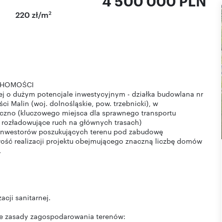
4 500 000 PLN
2
220 zł/m
CHOMOŚCI
j o dużym potencjale inwestycyjnym - działka budowlana nr
i Malin (woj. dolnośląskie, pow. trzebnicki), w
czno (kluczowego miejsca dla sprawnego transportu
i rozładowujące ruch na głównych trasach)
 inwestorów poszukujących terenu pod zabudowę
ość realizacji projektu obejmującego znaczną liczbę domów
.
ji sanitarnej.
ce zasady zagospodarowania terenów: