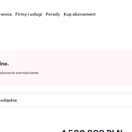
ranica
Firmy i usługi
Porady
Kup abonament
lne.
udowania wartościowej
nośląskie