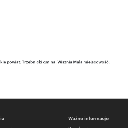
kie
powiat:
Trzebnicki
gmina:
Wisznia Mała
miejscowość:
ia
Ważne informacje