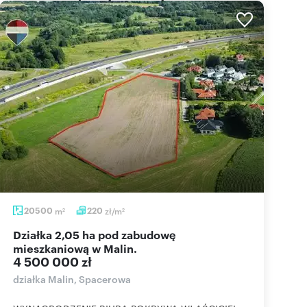
20500
m
220
zł/m
2
2
Działka 2,05 ha pod zabudowę
mieszkaniową w Malin.
4 500 000 zł
działka Malin, Spacerowa