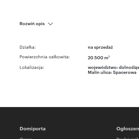
Rozwiń opis
Działka:
na sprzedaż
Powierzchnia całkowita:
20 500 m
2
Lokalizacja:
województwo:
dolnośląs
Malin
ulica: Spacerowa
Domiporta
Ogłoszen