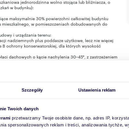
kaniowa jednorodzinna wolno stojąca lub bliźniacza, o
szkań w budynku):
owiące maksymalnie 30% powierzchni całkowitej budynku
nku mieszkalnego, w pomieszczeniach dobudowanych do
udowy i urządzania terenu:
cji nadziemnych plus poddasze użytkowe, lecz nie więcej
e B ochrony konserwatorskiej, dla których wysokość
łaci dachowych o kącie nachylenia 30−45°, z zastrzeżeniem
ej, dla których obowiązuje kąt nachylenia połaci 38−45°,
wu- lub wielospadowe, z zastrzeżeniem budynków położonych
wiązują dachy dwuspadowe lub dwuspadowe z naczółkami o
achówkopodobnym w kolorze ceglastym matowym i brązowym,
y konserwatorskiej, dla których obowiązuje pokrycie dachu
Szczegóły
Ustawienia reklam
erwatorskimi do-puszcza się kolory grafitowe.
yłącznie w budynkach usługowych, garażowych,
nie Twoich danych
ie do 45% powierzchni działek, pozostałą część należy
zdobna, ogrody itp.) nie dotyczy zabudowy zagrodowej;
erami
przetwarzamy Twoje osobiste dane, np. adres IP, korzystaj
a się obowiązek zapewnienia w granicach terenu miejsc
lania spersonalizowanych reklam i treści, analizowania tychże,
zebywających okresowo w ilościach: 1 miejsce postojowe na