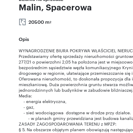
Malin, Spacerowa
20500 m
2
Opis
WYNAGRODZENIE BIURA POKRYWA WŁAŚCICIEL NIERU
Przedstawiamy ofertę sprzedaży nieruchomości gruntowe
277/21 o powierzchni 2,05 ha położona jest w miejscowośc
bezpośrednim sąsiedztwie węzła komunikacyjnego Kryni
drogowego w regionie, ułatwiające przemieszczanie się 
Oferowana nieruchomość, to doskonała propozycja dla
mieszkaniową. Duża powierzchnia gruntu stwarza możliw
jednorodzinnych lub budynków w zabudowie bliźniaczej
Media:
- energia elektryczna,
- gaz,
- sieć wodociągowa dostępne w drodze przy działce.
- w planach gminy przewidziana jest budowa kanalizac
ZASADY ZAGOSPODAROWANIA TERENU z MPZP:
§ 5. Na obszarze objętym planem obowiązują następują