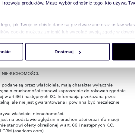
 rozwoju produktów. Masz wybór odnośnie tego, kto używa Twoi
ługowej, lecz nie mniej niż 2 miejsca postojowe;
munikacyjne oraz potencjał rozwoju, co czyni ofertę
azd do Wrocławia zajmuje zaledwie kilka minut, a do
nie gminy Wisznia Mała - jednej z najdynamiczniej
 tego, jak Twoje osobiste dane są przetwarzane oraz ustaw wła
ęcej nowych inwestycji mieszkaniowych, a liczba
plików cookie możesz zmienić lub wycofać swoją zgodę w dowolne
 gminy oraz atrakcyjna lokalizacja działki doskonale
ożona jest w bezpośrednim sąsiedztwie drogi ekspresowej S5.
styczne, które w niedalekiej przyszłości zostaną
do spersonalizowania treści i reklam, aby oferować funkcje sp
yeliminuje uciążliwości związane z ruchem samochodowym.
ookie
Dostosuj
ormacje o tym, jak korzystasz z naszej witryny, udostępniamy p
Partnerzy mogą połączyć te informacje z innymi danymi otrzym
ej nieruchomości na żywo, podczas bezpłatnej i
nia z ich usług.
 NIERUCHOMOŚCI.
podane są przez właściciela, mają charakter wyłącznie
ycząca nieruchomości stanowi zaproszenie do rokowań zgodnie
nej w art.66 i następnych KC. Informacja przekazana przez
etelną, ale nie jest gwarantowana i powinna być niezależnie
krywa właściciel nieruchomości.
 jest na podstawie oględzin nieruchomości oraz informacji
nie stanowi oferty określonej w art. 66 i następnych K.C.
I CRM (asaricrm.com)