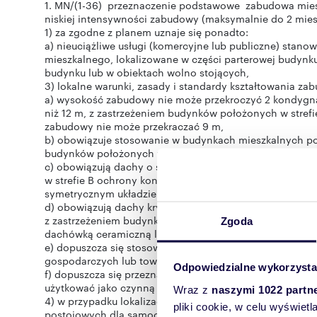
1. MN/(1-36) przeznaczenie podstawowe zabudowa miesz
niskiej intensywności zabudowy (maksymalnie do 2 mie
1) za zgodne z planem uznaje się ponadto:
a) nieuciążliwe usługi (komercyjne lub publiczne) stan
mieszkalnego, lokalizowane w części parterowej budy
budynku lub w obiektach wolno stojących,
3) lokalne warunki, zasady i standardy kształtowania zab
a) wysokość zabudowy nie może przekroczyć 2 kondygna
niż 12 m, z zastrzeżeniem budynków położonych w strefi
zabudowy nie może przekraczać 9 m,
b) obowiązuje stosowanie w budynkach mieszkalnych po
budynków położonych w strefie B ochrony konserwatorski
c) obowiązują dachy o symetrycznym układzie połaci d
w strefie B ochrony konserwatorskiej, dla których obo
symetrycznym układzie połaci,
d) obowiązują dachy kryte dachówką lub pokryciem d
z zastrzeżeniem budynków położonych w strefie B ochron
Zgoda
dachówką ceramiczną lub cementową, Poza strefami kons
e) dopuszcza się stosowanie dachów jednospadowych w
gospodarczych lub towarzyszących,
Odpowiedzialne wykorzysta
f) dopuszcza się przeznaczanie pod zabudowę maksymaln
użytkować jako czynną biologicznie (trawniki, zieleń o
Wraz z
naszymi 1022 partn
4) w przypadku lokalizacji funkcji towarzyszących ustal
pliki cookie, w celu wyświet
postojowych dla samochodów użytkowników stałych i pr