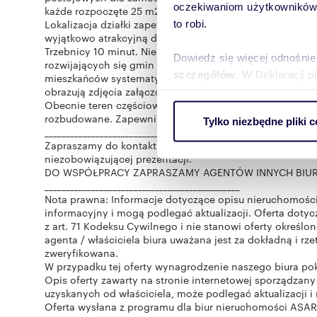
oczekiwaniom użytkowników i
każde rozpoczęte 25 m2 powierzchni użytkowej funkcji us
Lokalizacja działki zapewnia bardzo dobre połączenie ko
to robi.
wyjątkowo atrakcyjną dla deweloperów i inwestorów. Doj
Trzebnicy 10 minut. Nieruchomość położona jest na tere
Dowiedz się więcej odnośnie
rozwijających się gmin w regionie. Powstaje tu coraz wi
szczegółów
. W Deklaracji 
mieszkańców systematycznie rośnie. Potencjał rozwojowy
obrazują zdjęcia załączone do oferty. Nieruchomość poł
Obecnie teren częściowo chroniony jest przez ekrany aku
Wykorzystujemy pliki cookie 
rozbudowane. Zapewni to pełen komfort akustyczny i w
Tylko niezbędne pliki c
ruch w naszej witrynie. Inf
______________________________________________
reklamowym i analitycznym. 
Zapraszamy do kontaktu oraz zachęcamy do zobaczenia t
niezobowiązującej prezentacji.
uzyskanymi podczas korzysta
DO WSPÓŁPRACY ZAPRASZAMY AGENTÓW INNYCH BIUR
______________________________________________
Nota prawna: Informacje dotyczące opisu nieruchomości 
informacyjny i mogą podlegać aktualizacji. Oferta dot
z art. 71 Kodeksu Cywilnego i nie stanowi oferty określo
agenta / właściciela biura uważana jest za dokładną i rz
zweryfikowana.
W przypadku tej oferty wynagrodzenie naszego biura po
Opis oferty zawarty na stronie internetowej sporządzany
uzyskanych od właściciela, może podlegać aktualizacji i 
Oferta wysłana z programu dla biur nieruchomości ASAR