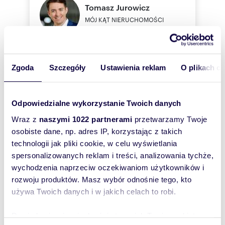
Tomasz
Jurowicz
MÓJ KĄT NIERUCHOMOŚCI
732665
Pokaż telefon
Zgoda
Szczegóły
Ustawienia reklam
O plikach c
Zostaw telefon, oddzwonimy
Odpowiedzialne wykorzystanie Twoich danych
bezpłatnie
Wraz z
naszymi 1022 partnerami
przetwarzamy Twoje
osobiste dane, np. adres IP, korzystając z takich
Zatwierdź
technologii jak pliki cookie, w celu wyświetlania
spersonalizowanych reklam i treści, analizowania tychże,
wychodzenia naprzeciw oczekiwaniom użytkowników i
rozwoju produktów. Masz wybór odnośnie tego, kto
używa Twoich danych i w jakich celach to robi.
Dowiedz się więcej odnośnie tego, jak Twoje osobiste