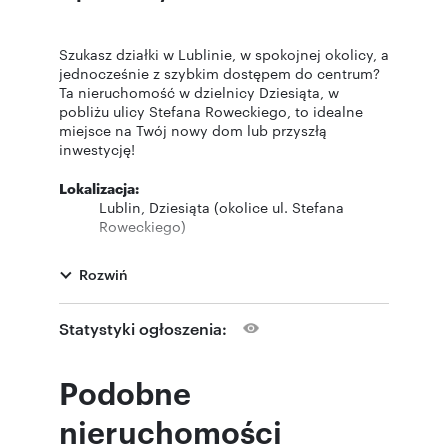
Szukasz działki w Lublinie, w spokojnej okolicy, a
jednocześnie z szybkim dostępem do centrum?
Ta nieruchomość w dzielnicy Dziesiąta, w
pobliżu ulicy Stefana Roweckiego, to idealne
miejsce na Twój nowy dom lub przyszłą
inwestycję!
Lokalizacja:
Lublin, Dziesiąta (okolice ul. Stefana
Roweckiego)
Powierzchnia działki: 1931 m²
Wymiary: około 70 m x 25 m
Rozwiń
Dojazd:
bezpośredni dostęp do drogi publicznej
Stan prawny:
odrębna własność; obecnie
przeznaczenie pod zabudowę jednorodzinną, w
Statystyki ogłoszenia:
trakcie opracowywania miejscowego planu
zagospodarowania przestrzennego, w którym
Podobne
teren ma być przeznaczony pod zabudowę
usługową.
nieruchomości
Co można wybudować?