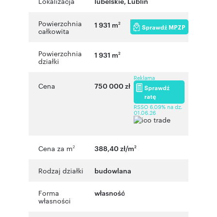
Lokalizacja
lubelskie
,
Lublin
Powierzchnia
1 931 m
2
Sprawdź MPZP
całkowita
Powierzchnia
1 931 m
2
działki
Reklama
Cena
750 000 zł
Sprawdź
ratę
RSSO 6,09% na dz.
01.06.26
Cena za m
388,40 zł/m
2
2
Rodzaj działki
budowlana
Forma
własność
własności