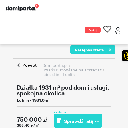
Dodaj
ogłoszenie
Następna oferta
Powrót
›
Domiporta.pl
›
Działki Budowlane na sprzedaż
›
lubelskie
Lublin
Działka 1931 m² pod dom i usługi,
spokojna okolica
Lublin
- 1931,0m
2
Reklama
750 000
zł
Sprawdź ratę >>
388,40 zł/m
2