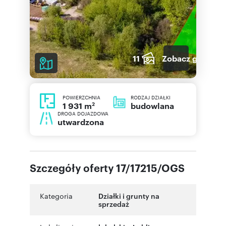
11
Zobacz galerię
POWIERZCHNIA
RODZAJ DZIAŁKI
2
budowlana
1 931 m
DROGA DOJAZDOWA
utwardzona
Szczegóły oferty 17/17215/OGS
Kategoria
Działki i grunty na
sprzedaż