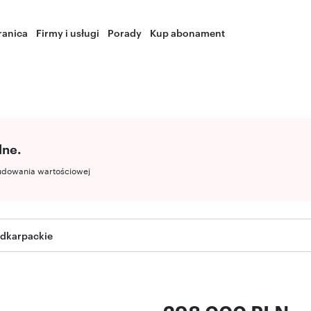
ranica
Firmy i usługi
Porady
Kup abonament
lne.
udowania wartościowej
odkarpackie