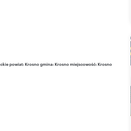
ckie
powiat:
Krosno
gmina:
Krosno
miejscowość:
Krosno