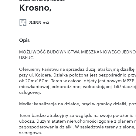
Krosno,
3455 m
2
Opis
MOŻLIWOŚĆ BUDOWNICTWA MIESZKANIOWEGO JEDNOR
USŁUG.
Oferujemy Państwu na sprzedaż dużą, atrakcyjną działk
przy ul. Kojdera. Działka położona jest bezpośrednio pr
ok 20mx160m. Teren w całości objęty jest nowym MPZP „P
mieszkaniowej jednorodzinnej wolnostojącej, bliźniacze
usługowej.
Media: kanalizacja na działce, prąd w granicy działki, p
Teren bardzo atrakcyjny ze względu na swoje położenie i 
uboczu. Dużym atutem nieruchomości zgdnie z planem mi
zagospodarowania działki. W sąsiedztwie tereny zielon