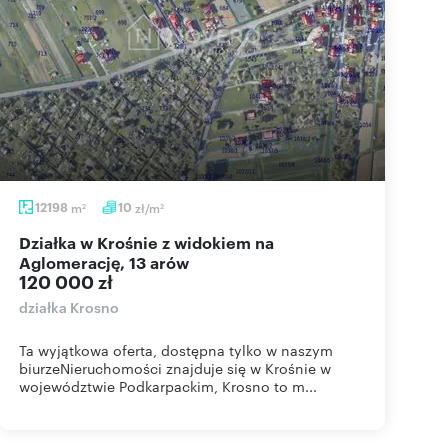
12198
m
10
zł/m
2
2
Działka w Krośnie z widokiem na
Aglomerację, 13 arów
120 000 zł
działka Krosno
Ta wyjątkowa oferta, dostępna tylko w naszym
biurzeNieruchomości znajduje się w Krośnie w
województwie Podkarpackim, Krosno to m...