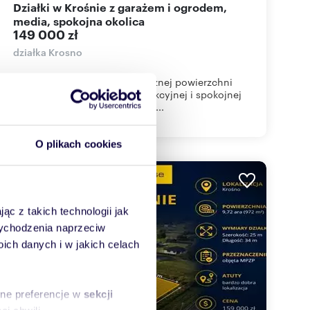
Działki w Krośnie z garażem i ogrodem,
media, spokojna okolica
149 000 zł
działka Krosno
Na sprzedaż dwie działki o łącznej powierzchni
około 9,5 ara, położone w atrakcyjnej i spokojnej
części Krosna. Działki nadają s...
O plikach cookies
ąc z takich technologii jak
 wychodzenia naprzeciw
ch danych i w jakich celach
sne preferencje w
sekcji