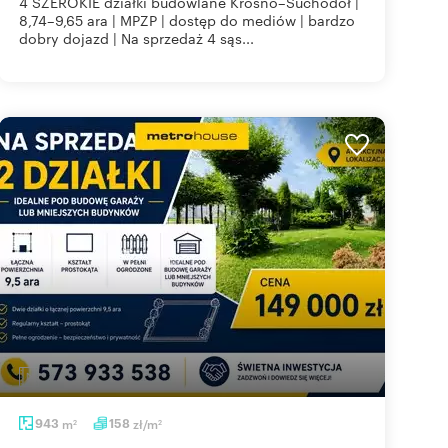
4 SZEROKIE działki budowlane Krosno–Suchodół |
8,74–9,65 ara | MPZP | dostęp do mediów | bardzo
dobry dojazd | Na sprzedaż 4 sąs...
943
m
158
zł/m
2
2