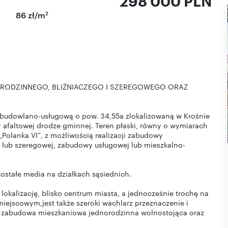
298 000 PLN
2
86 zł/m
ODZINNEGO, BLIŹNIACZEGO I SZEREGOWEGO ORAZ
ę budowlano-usługową o pow. 34,55a zlokalizowaną w Krośnie
zy afaltowej drodze gminnej. Teren płaski, równy o wymiarach
olanka VI”, z możliwością realizacji zabudowy
j lub szeregowej, zabudowy usługowej lub mieszkalno-
ozostałe media na działkach sąsiednich.
lokalizację, blisko centrum miasta, a jednocześnie trochę na
ejscowym,jest także szeroki wachlarz przeznaczenie i
e, zabudowa mieszkaniowa jednorodzinna wolnostojąca oraz