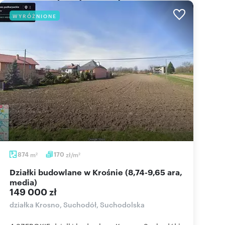
WYRÓŻNIONE
874
m
170
zł/m
2
2
Działki budowlane w Krośnie (8,74-9,65 ara,
media)
149 000 zł
działka Krosno, Suchodół, Suchodolska