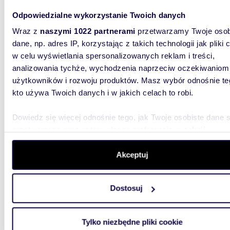
Odpowiedzialne wykorzystanie Twoich danych
3022
Wraz z
naszymi 1022 partnerami
przetwarzamy Twoje osob
WYRÓŻNIONE
dane, np. adres IP, korzystając z takich technologii jak pliki 
Duża działka 3022 m² pod dom z ogrodem,
w celu wyświetlania spersonalizowanych reklam i treści,
światł
analizowania tychże, wychodzenia naprzeciw oczekiwaniom
659 0
użytkowników i rozwoju produktów. Masz wybór odnośnie te
kto używa Twoich danych i w jakich celach to robi.
działk
Dowiedz się więcej odnośnie tego, jak Twoje osobiste dane 
Duża dz
miejsca
przetwarzane oraz ustaw własne preferencje w
sekcji
a jednoc
szczegółów
. W Deklaracji plików cookie możesz zmienić lu
wycofać swoją zgodę w dowolnej chwili.
Akceptuj
Wykorzystujemy pliki cookie do spersonalizowania treści i r
Dostosuj
aby oferować funkcje społecznościowe i analizować ruch w 
witrynie. Informacje o tym, jak korzystasz z naszej witryny,
udostępniamy partnerom społecznościowym, reklamowym i
75,90
WYRÓŻNIONE
Tylko niezbędne pliki cookie
analitycznym. Partnerzy mogą połączyć te informacje z inn