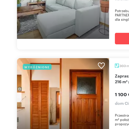
Potrzebu
PARTNER
dla sing
303
WYRÓŻNIONE
Zapraszam do obejrzenia przestronnego domu
216 m²
1 100
dom Ci
Przestro
m² położ
propozyc