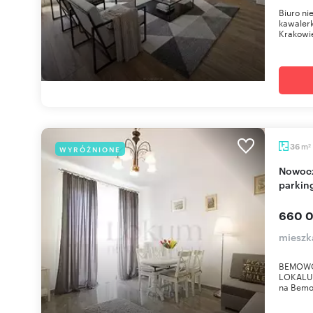
Biuro n
kawaler
Krakowie
m
36
WYRÓŻNIONE
2
Nowoczesne 36 m² z balkonem i miejscem
parki
660 0
mieszk
BEMOWO 
LOKALU 
na Bemow