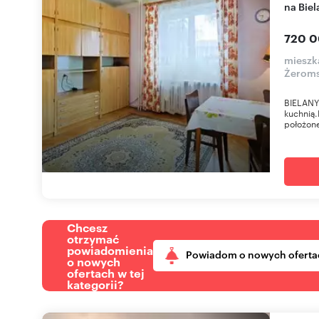
na Bie
720 0
mieszk
Żerom
BIELANY
kuchnią
położone
Chcesz
otrzymać
powiadomienia
Powiadom o nowych oferta
o nowych
ofertach w tej
kategorii?