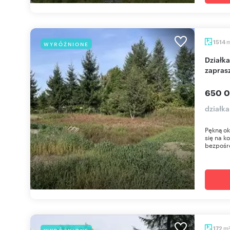
1514
WYRÓŻNIONE
Działka 1514 m² z dostępem do rzeki Zimna Woda -
zapras
650 0
działk
Pękną ok
się na k
bezpośre
m
172