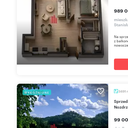
989 0
mieszk
Stanis
Na sprze
z balkon
nowoczes
5691
WYRÓŻNIONE
Sprzedam działkę 5 691 m² przy Sanu w
Nozdrz
99 00