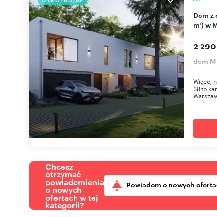
WYRÓŻNIONE
Dom z ogrodem, garaż, energooszczędny (172
m²) w 
2 290
dom Mi
Więcej n
38 to ka
Warszawą
Chcesz
otrzymać
powiadomienia
Powiadom o nowych oferta
o nowych
ofertach w tej
kategorii?