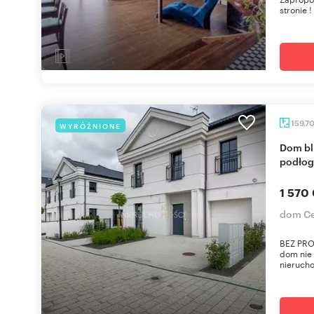
stronie 
159,7
WYRÓŻNIONE
Dom bliźniaczy premium z ogrzewaniem
podło
1 570
dom Ce
BEZ PRO
dom nie 
nieruch