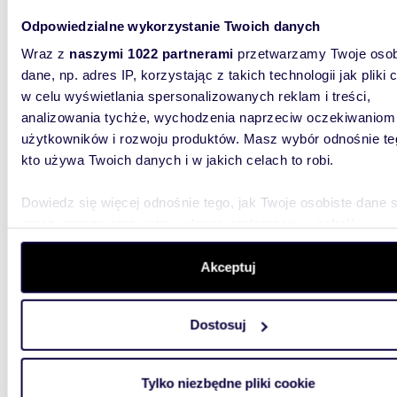
Dział
Odpowiedzialne wykorzystanie Twoich danych
Wraz z
naszymi 1022 partnerami
przetwarzamy Twoje osob
58 00
dane, np. adres IP, korzystając z takich technologii jak pliki 
działka
w celu wyświetlania spersonalizowanych reklam i treści,
analizowania tychże, wychodzenia naprzeciw oczekiwaniom
Działka 
sprzedaż
użytkowników i rozwoju produktów. Masz wybór odnośnie te
ok. 62 m 
kto używa Twoich danych i w jakich celach to robi.
Dowiedz się więcej odnośnie tego, jak Twoje osobiste dane 
przetwarzane oraz ustaw własne preferencje w
sekcji
szczegółów
. W Deklaracji plików cookie możesz zmienić lu
wycofać swoją zgodę w dowolnej chwili.
Akceptuj
2243
WYRÓŻNIONE
Wykorzystujemy pliki cookie do spersonalizowania treści i r
Działka budowlana 2243 m2 w Jeziórku Ustanów
Dostosuj
aby oferować funkcje społecznościowe i analizować ruch w 
zapras
witrynie. Informacje o tym, jak korzystasz z naszej witryny,
udostępniamy partnerom społecznościowym, reklamowym i
635 0
Tylko niezbędne pliki cookie
analitycznym. Partnerzy mogą połączyć te informacje z inn