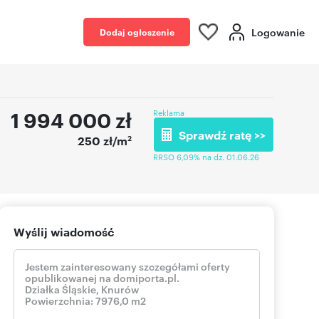
Logowanie
Dodaj ogłoszenie
1 994 000
zł
Reklama
Sprawdź ratę >>
2
250 zł/m
RRSO 6,09% na dz. 01.06.26
Wyślij wiadomość