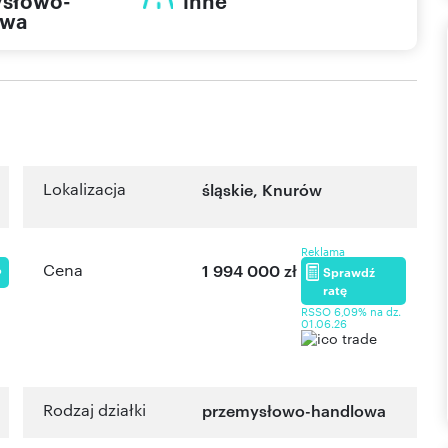
słowo-
inne
owa
Lokalizacja
śląskie
,
Knurów
Reklama
Cena
1 994 000 zł
Sprawdź
P
ratę
RSSO 6,09% na dz.
01.06.26
Rodzaj działki
przemysłowo-handlowa