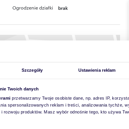
Ogrodzenie działki
brak
Szczegóły
Ustawienia reklam
nie Twoich danych
erami
przetwarzamy Twoje osobiste dane, np. adres IP, korzystaj
lania spersonalizowanych reklam i treści, analizowania tychże,
 rozwoju produktów. Masz wybór odnośnie tego, kto używa Twoi
l. Przemysłowa
yczne, usługi przemysłowe