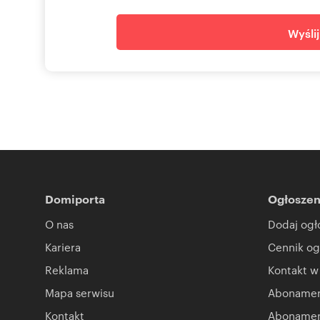
➡ Rzadko spotykany duży przemysłowy grunt w tej częś
➡ Parametry idealne pod halę 2 000-4 000 m² + plac m
Wyśli
➡ Bezproblemowy dostęp mediów + wysoka moc prądu
➡ Widoczność z A1 - ogromny atut marketingowy
➡ Teren ogrodzony i przygotowany do zagospodarowan
Chętnie odpowiemy na dodatkowe pytania.
Cena netto + VAT
Ogłoszenie nie stanowi oferty w rozumieniu art. 66 K.C
Numer oferty: 53620959
Nr licencji zawodowej: 3517
Domiporta
Ogłoszen
O nas
Dodaj ogł
Kariera
Cennik og
Reklama
Kontakt w
Mapa serwisu
Abonament
Kontakt
Abonamen