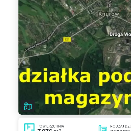
POWIERZCHNIA
RODZAJ DZI
2