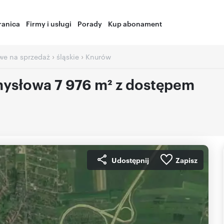
ranica
Firmy i usługi
Porady
Kup abonament
›
›
we na sprzedaż
śląskie
Knurów
mysłowa 7 976 m² z dostępem
Udostępnij
Zapisz