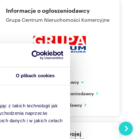
Informacje o ogłoszeniodawcy
Grupa Centrum Nieruchomości Komercyjne
O plikach cookies
Dodatkowe dane ogłoszeniodawcy
ul. Jakuba Jasińskiego 6A/B
Zobacz wszystkie oferty ogłoszeniodawcy
Gliwice
śląskie
PL
Zobacz wizytówkę ogłoszeniodawcy
ąc z takich technologii jak
 wychodzenia naprzeciw
500 12
Pokaż telefon
ch danych i w jakich celach
Następn
Nie znalazłeś jeszcze swojej