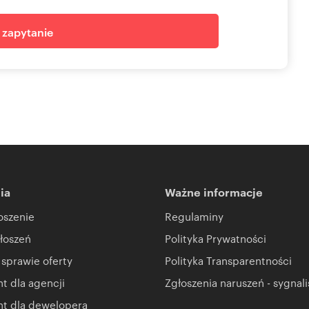
ci województwa
anewrowy TIR
j zapytanie
ia
ia
Ważne informacje
oszenie
Regulaminy
łoszeń
Polityka Prywatności
 sprawie oferty
Polityka Transparentności
 dla agencji
Zgłoszenia naruszeń - sygnali
t dla dewelopera