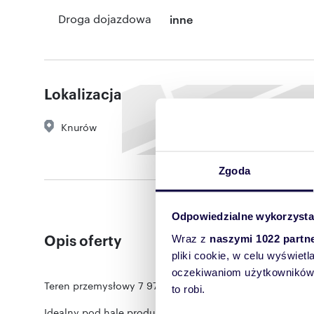
Droga dojazdowa
inne
Lokalizacja
Knurów
Zgoda
Odpowiedzialne wykorzysta
Opis oferty
Wraz z
naszymi 1022 partn
pliki cookie, w celu wyświet
oczekiwaniom użytkowników i
Teren przemysłowy 7 976 m² • widoczny z A1 • Knurów, u
to robi.
Idealny pod halę produkcyjną, magazyn, centrum logist