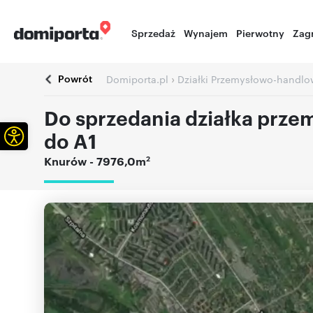
Sprzedaż
Wynajem
Pierwotny
Zag
Powrót
›
Domiporta.pl
Działki Przemysłowo-handlo
Do sprzedania działka prze
Otwórz pasek narzędzi
do A1
2
Knurów
- 7976,0m