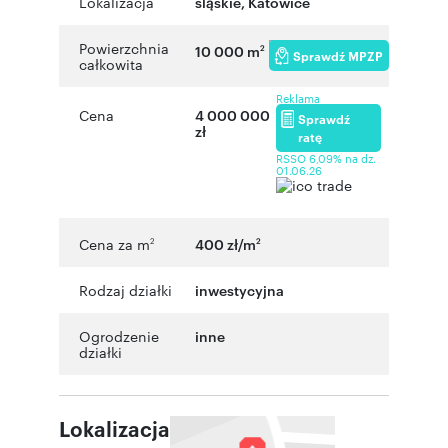
Lokalizacja
śląskie
,
Katowice
Powierzchnia
10 000 m
2
Sprawdź MPZP
całkowita
Reklama
Cena
4 000 000
Sprawdź
zł
ratę
RSSO 6,09% na dz.
01.06.26
Cena za m
400 zł/m
2
2
Rodzaj działki
inwestycyjna
Ogrodzenie
inne
działki
Lokalizacja