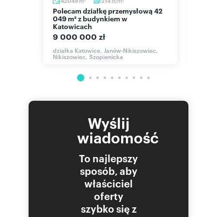
m
zł/m
42049
214
642
2
2
Polecam działkę przemysłową 42
Działka na Podlesiu z lasem,
049 m² z budynkiem w
prywa
Katowicach
309 
9 000 000 zł
działk
działka Katowice, Janów-Nikiszowiec,
Nikiszowiec, Szopienicka
Wyślij
wiadomość
To najlepszy
sposób, aby
właściciel
oferty
szybko się z