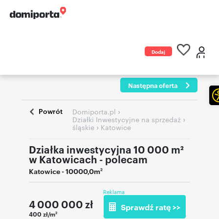
Dodaj
ogłoszenie
Następna oferta
Powrót
›
Domiporta.pl
›
Działki Inwestycyjne na sprzedaż
›
śląskie
Katowice
Działka inwestycyjna 10 000 m²
w Katowicach - polecam
Katowice
- 10000,0m
2
Reklama
4 000 000
zł
Sprawdź ratę >>
400 zł/m
2