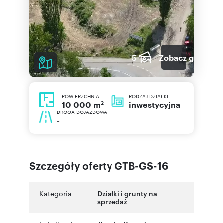
5
Zobacz galerię
POWIERZCHNIA
RODZAJ DZIAŁKI
2
inwestycyjna
10 000 m
DROGA DOJAZDOWA
-
Szczegóły oferty GTB-GS-16
Kategoria
Działki i grunty na
sprzedaż