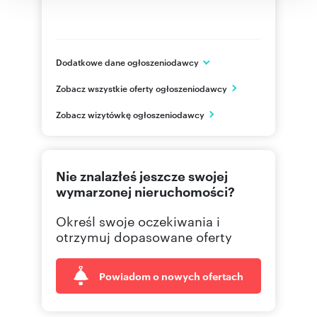
Dodatkowe dane ogłoszeniodawcy
Al. Korfantego 141a
Zobacz wszystkie oferty ogłoszeniodawcy
Katowice
śląskie
PL
Zobacz wizytówkę ogłoszeniodawcy
722 04
Pokaż telefon
Nie znalazłeś jeszcze swojej
wymarzonej nieruchomości?
Określ swoje oczekiwania i
otrzymuj dopasowane oferty
Powiadom o nowych ofertach