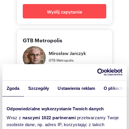
Wyślij zapytanie
GTB Metropolis
Mirosław
Jarczyk
GTB Metropolis
722 04
Pokaż telefon
Zgoda
Szczegóły
Ustawienia reklam
O plikach c
32 720
Pokaż telefon
Odpowiedzialne wykorzystanie Twoich danych
Wraz z
naszymi 1022 partnerami
przetwarzamy Twoje
osobiste dane, np. adres IP, korzystając z takich
Zostaw telefon, oddzwonimy