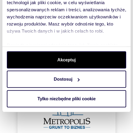
technologii jak pliki cookie, w celu wyświetlania
bezpłatnie
spersonalizowanych reklam i treści, analizowania tychże,
wychodzenia naprzeciw oczekiwaniom użytkowników i
Zatwierdź
rozwoju produktów. Masz wybór odnośnie tego, kto
używa Twoich danych i w jakich celach to robi.
Dowiedz się więcej odnośnie tego, jak Twoje osobiste
dane są przetwarzane oraz ustaw własne preferencje w
sekcji szczegółów
. W Deklaracji plików cookie możesz
Akceptuj
zmienić lub wycofać swoją zgodę w dowolnej chwili.
Informacje o ogłoszeniodawcy
Dostosuj
Wykorzystujemy pliki cookie do spersonalizowania treści
GTB Metropolis
i reklam, aby oferować funkcje społecznościowe i
analizować ruch w naszej witrynie. Informacje o tym, jak
Tylko niezbędne pliki cookie
korzystasz z naszej witryny, udostępniamy partnerom
społecznościowym, reklamowym i analitycznym.
Partnerzy mogą połączyć te informacje z innymi danymi
otrzymanymi od Ciebie lub uzyskanymi podczas
korzystania z ich usług.