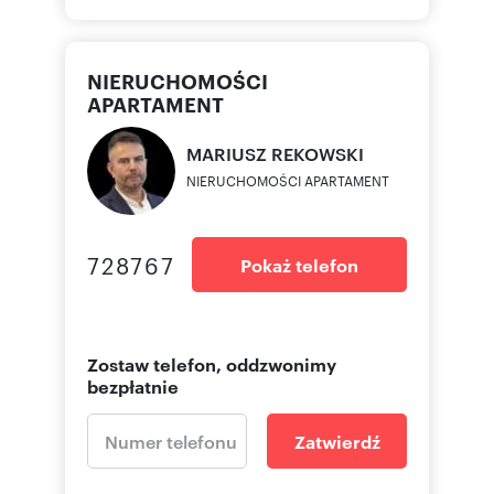
autorskimi i prawami pokrewnymi,
wykorzystywanie autorskich pomysłów,
rozwiązań, kopiowanie, rozpowszechnianie
NIERUCHOMOŚCI
zdjęć, fragmentów grafiki, tekstów opisów w
celach zarobkowych, bez zezwolenia autora jest
APARTAMENT
zabronione i stanowi naruszenie praw autorskich
oraz podlega karze. Znaki towarowe i graficzne
MARIUSZ
REKOWSKI
są własnością firmy Nieruchomości Apartament.
NIERUCHOMOŚCI APARTAMENT
Numer oferty: 856686
728767
Pokaż telefon
Zostaw telefon, oddzwonimy
bezpłatnie
Zatwierdź