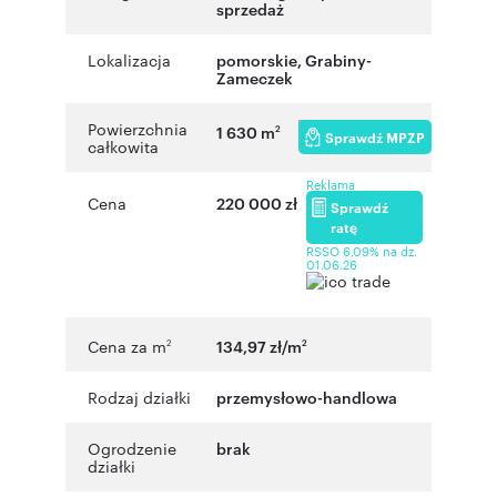
sprzedaż
Lokalizacja
pomorskie
,
Grabiny-
Zameczek
Powierzchnia
1 630 m
2
Sprawdź MPZP
całkowita
Reklama
Cena
220 000 zł
Sprawdź
ratę
RSSO 6,09% na dz.
01.06.26
Cena za m
134,97 zł/m
2
2
Rodzaj działki
przemysłowo-handlowa
Ogrodzenie
brak
działki