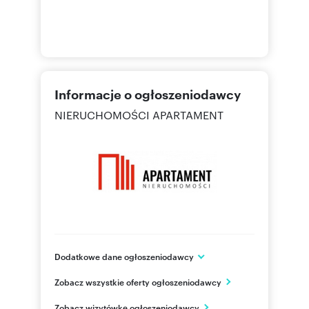
Informacje o ogłoszeniodawcy
NIERUCHOMOŚCI APARTAMENT
Dodatkowe dane ogłoszeniodawcy
Marii Konopnickiej 60
Zobacz wszystkie oferty ogłoszeniodawcy
Bydgoszcz
kujawsko-pomorskie
PL
Zobacz wizytówkę ogłoszeniodawcy