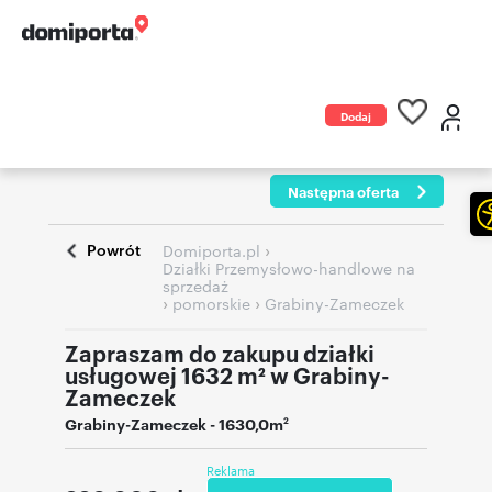
Dodaj
ogłoszenie
Następna oferta
Powrót
›
Domiporta.pl
Działki Przemysłowo-handlowe na
sprzedaż
›
›
pomorskie
Grabiny-Zameczek
Zapraszam do zakupu działki
usługowej 1632 m² w Grabiny-
Zameczek
Grabiny-Zameczek
- 1630,0m
2
Reklama