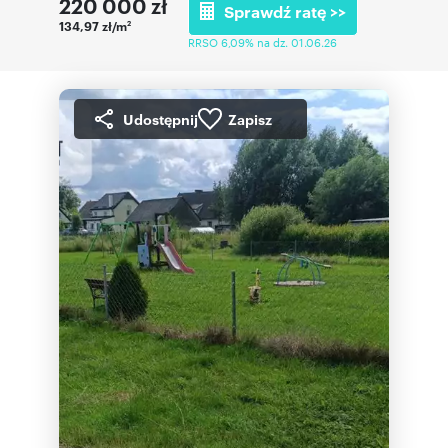
220 000
zł
Sprawdź ratę >>
134,97 zł/m
2
RRSO 6,09% na dz. 01.06.26
Udostępnij
Zapisz