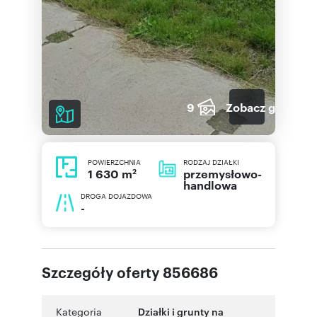
9
Zobacz galerię
POWIERZCHNIA
RODZAJ DZIAŁKI
2
przemysłowo-
1 630 m
handlowa
DROGA DOJAZDOWA
-
Szczegóły oferty 856686
Kategoria
Działki i grunty na