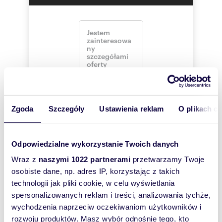
Zabudowa usługowa
Zabudowa produkcyjna, magazynowa i
składowa
Funkcja dopuszczalna:
Zabudowa mieszkaniowa towarzysząca -
możliwa budowa domu jednorodzinnego z
funkcją działalności gospodarczej
Infrastruktura techniczna i komunikacja
niezbędna do obsługi działki
Zgoda
Szczegóły
Ustawienia reklam
O plikach c
Parametry zabudowy:
Maksymalna powierzchnia zabudowy: 60%
Odpowiedzialne wykorzystanie Twoich danych
Minimalna powierzchnia biologicznie czynna:
20%
Wraz z
naszymi 1022 partnerami
przetwarzamy Twoje
Brak ograniczeń dotyczących wysokości
Szukam najtańszego
osobiste dane, np. adres IP, korzystając z takich
kredytu
zabudowy i formy dachu
hipotecznego
technologii jak pliki cookie, w celu wyświetlania
(rozwiń)
Atuty lokalizacji:
spersonalizowanych reklam i treści, analizowania tychże,
Interesują mnie
wychodzenia naprzeciw oczekiwaniom użytkowników i
podobne oferty
Tylko 5 km do Pruszcza Gdańskiego - szybki
(rozwiń)
rozwoju produktów. Masz wybór odnośnie tego, kto