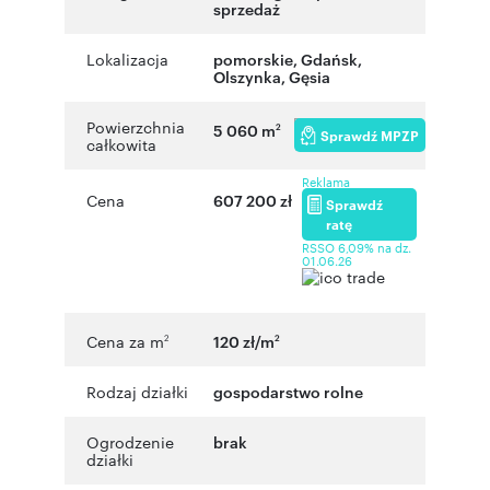
sprzedaż
Lokalizacja
pomorskie
,
Gdańsk
,
Olszynka
,
Gęsia
Powierzchnia
5 060 m
2
Sprawdź MPZP
całkowita
Reklama
Cena
607 200 zł
Sprawdź
ratę
RSSO 6,09% na dz.
01.06.26
Cena za m
120 zł/m
2
2
Rodzaj działki
gospodarstwo rolne
Ogrodzenie
brak
działki