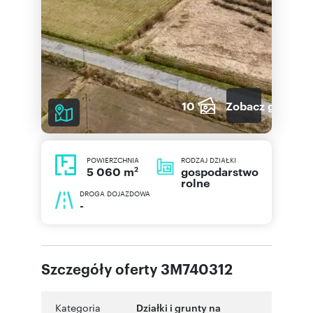
10
Zobacz galerię
POWIERZCHNIA
RODZAJ DZIAŁKI
2
gospodarstwo
5 060 m
rolne
DROGA DOJAZDOWA
-
Szczegóły oferty 3M740312
Kategoria
Działki i grunty na