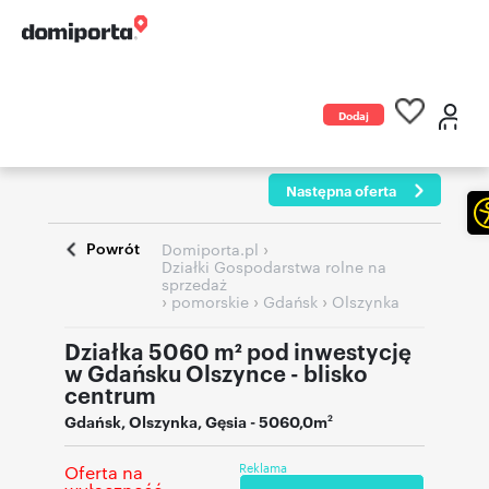
Dodaj
ogłoszenie
Następna oferta
Powrót
›
Domiporta.pl
Działki Gospodarstwa rolne na
sprzedaż
›
›
›
pomorskie
Gdańsk
Olszynka
Działka 5060 m² pod inwestycję
w Gdańsku Olszynce - blisko
centrum
Gdańsk
,
Olszynka
,
Gęsia
- 5060,0m
2
Reklama
Oferta na