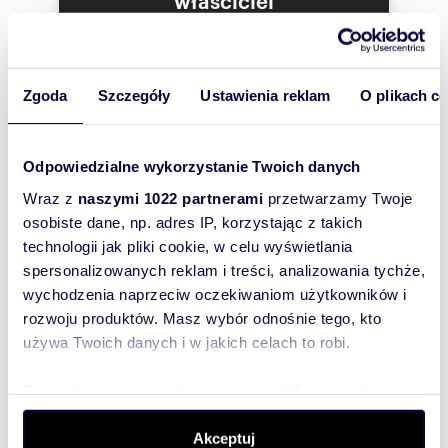
oferty
szybko się z
Tobą
Zgoda
Szczegóły
Ustawienia reklam
O plikach c
skontaktował!
Odpowiedzialne wykorzystanie Twoich danych
Wraz z
naszymi 1022 partnerami
przetwarzamy Twoje
osobiste dane, np. adres IP, korzystając z takich
technologii jak pliki cookie, w celu wyświetlania
spersonalizowanych reklam i treści, analizowania tychże,
wychodzenia naprzeciw oczekiwaniom użytkowników i
rozwoju produktów. Masz wybór odnośnie tego, kto
używa Twoich danych i w jakich celach to robi.
Dowiedz się więcej odnośnie tego, jak Twoje osobiste
dane są przetwarzane oraz ustaw własne preferencje w
sekcji szczegółów
. W Deklaracji plików cookie możesz
Akceptuj