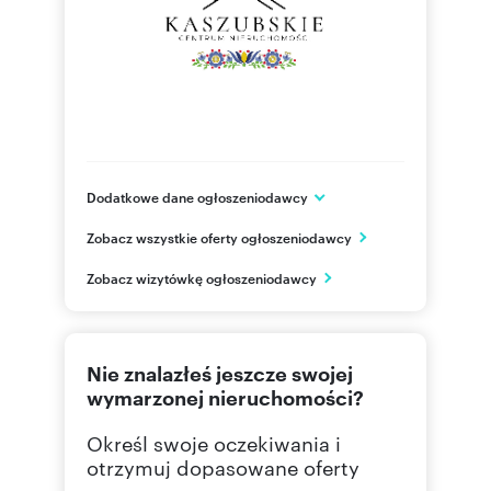
Dodatkowe dane ogłoszeniodawcy
ul. Gdańska 42
Zobacz wszystkie oferty ogłoszeniodawcy
Żukowo
pomorskie
PL
Zobacz wizytówkę ogłoszeniodawcy
664 64
Pokaż telefon
Nie znalazłeś jeszcze swojej
wymarzonej nieruchomości?
Określ swoje oczekiwania i
otrzymuj dopasowane oferty