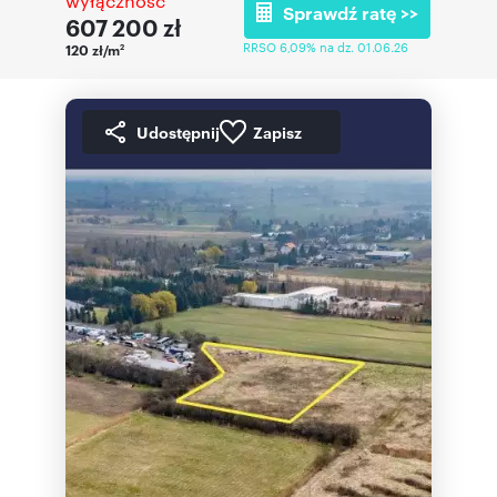
wyłączność
Sprawdź ratę >>
607 200
zł
RRSO 6,09% na dz. 01.06.26
120 zł/m
2
Udostępnij
Zapisz