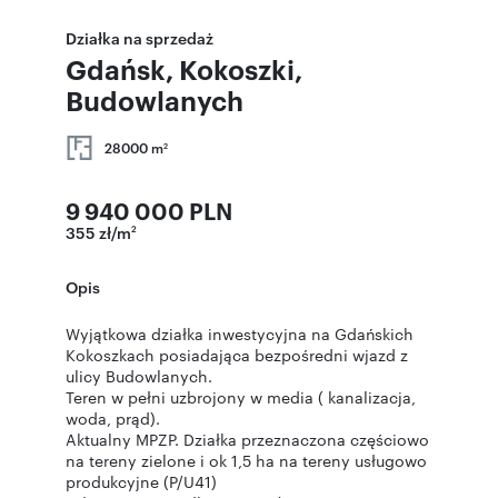
Działka na sprzedaż
Gdańsk, Kokoszki,
Budowlanych
28000 m
2
9 940 000 PLN
355 zł/m
2
Opis
Wyjątkowa działka inwestycyjna na Gdańskich
Kokoszkach posiadająca bezpośredni wjazd z
ulicy Budowlanych.
Teren w pełni uzbrojony w media ( kanalizacja,
woda, prąd).
Aktualny MPZP. Działka przeznaczona częściowo
na tereny zielone i ok 1,5 ha na tereny usługowo
produkcyjne (P/U41)