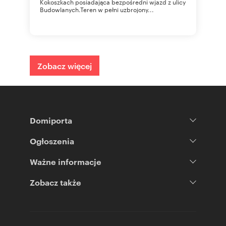
Kokoszkach posiadająca bezpośredni wjazd z ulicy
Budowlanych.Teren w pełni uzbrojony...
Zobacz więcej
Domiporta
Ogłoszenia
Ważne informacje
Zobacz także