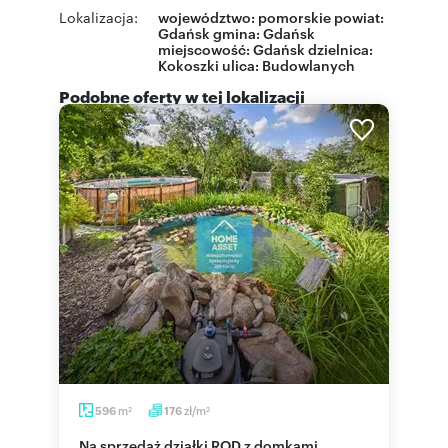
Lokalizacja:
województwo:
pomorskie
powiat:
Gdańsk
gmina:
Gdańsk
miejscowość:
Gdańsk
dzielnica:
Kokoszki
ulica:
Budowlanych
Podobne oferty w tej lokalizacji
m
zł/m
596
176
2
2
Na sprzedaż działki ROD z domkami,