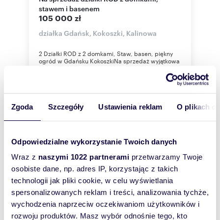
stawem i basenem
105 000 zł
działka Gdańsk, Kokoszki, Kalinowa
2 Działki ROD z 2 domkami, Staw, basen, piękny
ogród w Gdańsku KokoszkiNa sprzedaż wyjątkowa
nieruchomość rekreacyjna składająca...
Zgoda
Szczegóły
Ustawienia reklam
O plikach c
Odpowiedzialne wykorzystanie Twoich danych
Wraz z
naszymi 1022 partnerami
przetwarzamy Twoje
osobiste dane, np. adres IP, korzystając z takich
technologii jak pliki cookie, w celu wyświetlania
spersonalizowanych reklam i treści, analizowania tychże,
wychodzenia naprzeciw oczekiwaniom użytkowników i
rozwoju produktów. Masz wybór odnośnie tego, kto