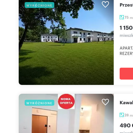
Prze
WYRÓŻNIONE
75
m
1 150
mieszk
APART
REZER
Kawa
WYRÓŻNIONE
28
m
490 
mieszk