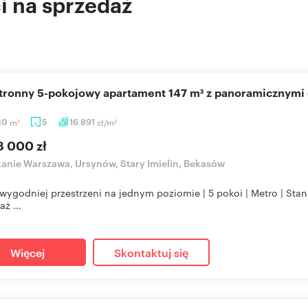
 na sprzedaż
stronny 5-pokojowy apartament 147 m² z panoramicznymi
30
m
5
16 891
zł/m
2
2
8 000 zł
anie Warszawa, Ursynów, Stary Imielin, Bekasów
wygodniej przestrzeni na jednym poziomie | 5 pokoi | Metro | St
ż ...
Więcej
Skontaktuj się