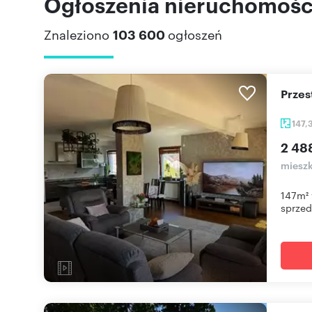
Ogłoszenia nieruchomości
Znaleziono
103 600
ogłoszeń
Prze
147,
2 48
mieszk
147m² 
sprzeda