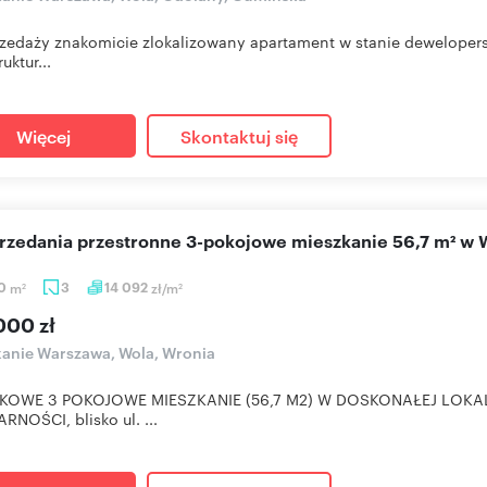
zedaży znakomicie zlokalizowany apartament w stanie dewelopers
ruktur...
Więcej
Skontaktuj się
sprzedania przestronne 3-pokojowe mieszkanie 56,7 m² w
70
m
3
14 092
zł/m
2
2
000 zł
anie Warszawa, Wola, Wronia
KOWE 3 POKOJOWE MIESZKANIE (56,7 M2) W DOSKONAŁEJ LOKALI
RNOŚCI, blisko ul. ...