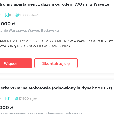
stronny apartament z dużym ogrodem 770 m² w Wawrze.
3
15 333
zł/m
2
2
 000 zł
anie Warszawa, Wawer, Bysławska
AMENT Z DUŻYM OGRODEM 770 METRÓW – WAWER OGRODY BY
WACYJNĄ DO KOŃCA LIPCA 2026 A PRZY ...
Więcej
Skontaktuj się
lerka 28 m² na Mokotowie (odnowiony budynek z 2015 r)
1
17 500
zł/m
2
2
000 zł
anie Warszawa, Mokotów, Służewiec, Bokserska