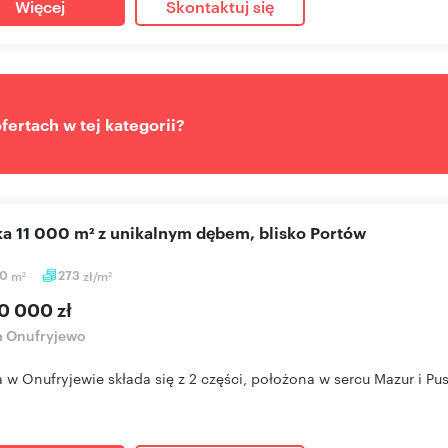
Więcej
Skontaktuj się
ertach w tej kategorii?
łka 11 000 m² z unikalnym dębem, blisko Portów
00
m
273
zł/m
2
2
0 000 zł
a Onufryjewo
a w Onufryjewie składa się z 2 części, położona w sercu Mazur i Pusz