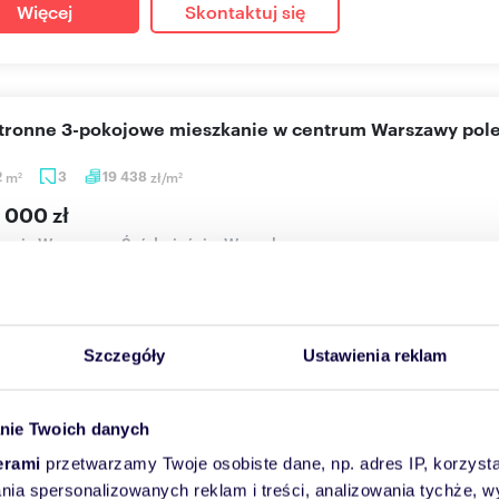
Więcej
Skontaktuj się
stronne 3-pokojowe mieszkanie w centrum Warszawy po
2
m
3
19 438
zł/m
2
2
 000 zł
anie Warszawa, Śródmieście, Warecka
JĘ DO SPRZEDAŻY MIESZKANIE O POWIERZCHNI 61 M2, W ŚCISŁ
DZY NOWYM ŚWIATEM A UL....
Szczegóły
Ustawienia reklam
Więcej
Skontaktuj się
nie Twoich danych
erami
przetwarzamy Twoje osobiste dane, np. adres IP, korzystaj
lania spersonalizowanych reklam i treści, analizowania tychże,