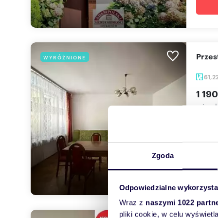
Prze
WYRÓŻNIONE
61,2
1 190
mieszk
OFERU
POMIĘ
Zgoda
Odpowiedzialne wykorzysta
Wraz z
naszymi 1022 partn
pliki cookie, w celu wyświet