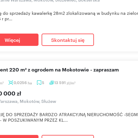
ę do sprzedaży kawalerkę 28m2 zlokalizowaną w budynku na ziel
r pr...
Więcej
Skontaktuj się
ent 220 m² z ogrodem na Mokotowie - zapraszam
m
0,0256
ha
5
13 591
zł/m
2
2
0 000 zł
arszawa, Mokotów, Służew
JĘ DO SPRZEDAŻY BARDZO ATRAKCYJNĄ NIERUCHOMOŚĆ -SEGM
- W POSZUKIWANYM PRZEZ KL...