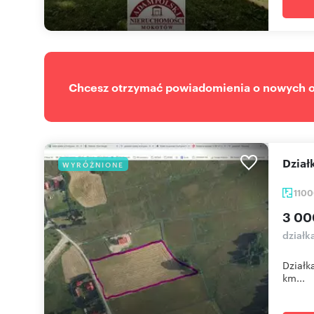
Chcesz otrzymać powiadomienia o nowych of
Dzia
WYRÓŻNIONE
110
3 00
działk
Działk
km...