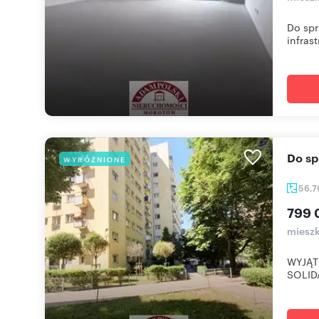
Do spr
infrast
Do 
WYRÓŻNIONE
56,
799 
mieszk
WYJĄT
SOLIDA