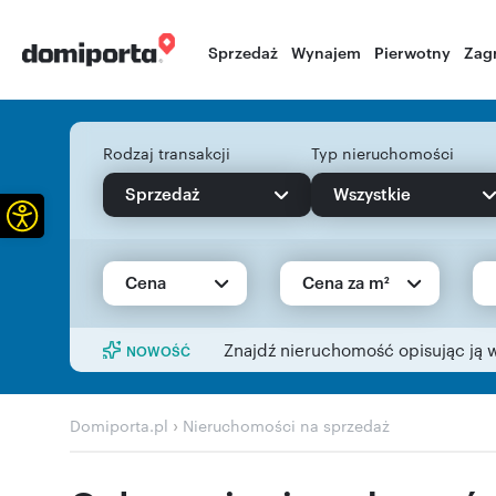
Sprzedaż
Wynajem
Pierwotny
Zag
Rodzaj transakcji
Typ nieruchomości
Sprzedaż
Wszystkie
Otwórz pasek narzędzi
Cena
Cena za m²
Znajdź nieruchomość opisując ją 
NOWOŚĆ
›
Domiporta.pl
Nieruchomości na sprzedaż