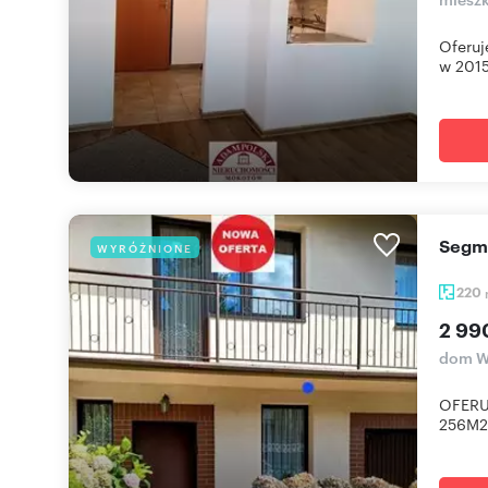
Oferuj
w 2015 
Segm
WYRÓŻNIONE
220
2 99
dom W
OFERU
256M2