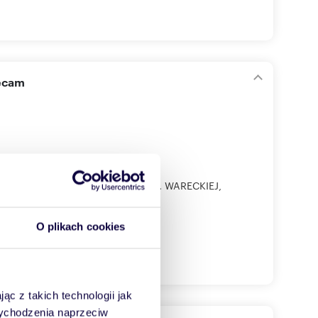
lecam
YM CENTRUM WARSZAWY PRZY UL. WARECKIEJ,
O plikach cookies
ąc z takich technologii jak
 wychodzenia naprzeciw