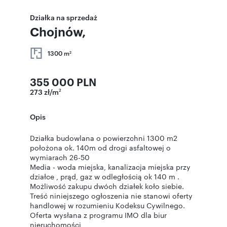
Działka na sprzedaż
Chojnów,
1300 m
2
355 000 PLN
273 zł/m
2
Opis
Działka budowlana o powierzchni 1300 m2
położona ok. 140m od drogi asfaltowej o
wymiarach 26-50
Media - woda miejska, kanalizacja miejska przy
działce , prąd, gaz w odległością ok 140 m .
Możliwość zakupu dwóch działek koło siebie.
Treść niniejszego ogłoszenia nie stanowi oferty
handlowej w rozumieniu Kodeksu Cywilnego.
Oferta wysłana z programu IMO dla biur
nieruchomości