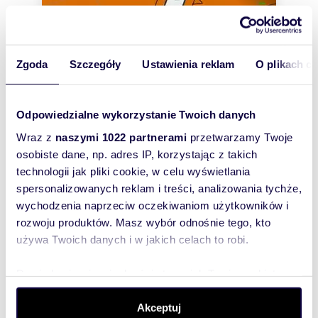
Zgoda
Szczegóły
Ustawienia reklam
O plikach c
Odpowiedzialne wykorzystanie Twoich danych
Wraz z
naszymi 1022 partnerami
przetwarzamy Twoje
osobiste dane, np. adres IP, korzystając z takich
technologii jak pliki cookie, w celu wyświetlania
m
zł/m
1003
249
2
2
spersonalizowanych reklam i treści, analizowania tychże,
Na sprzedaż działki pod dom
wychodzenia naprzeciw oczekiwaniom użytkowników i
jednorodzinny z mediami i planem
rozwoju produktów. Masz wybór odnośnie tego, kto
zagospodarowania
używa Twoich danych i w jakich celach to robi.
250 000 zł
działka Chojnów, Graniczka
Dowiedz się więcej odnośnie tego, jak Twoje osobiste
dane są przetwarzane oraz ustaw własne preferencje w
Do działek dojedziesz wklejając w Google Maps
sekcji szczegółów
. W Deklaracji plików cookie możesz
Akceptuj
52.022833, 21.077306