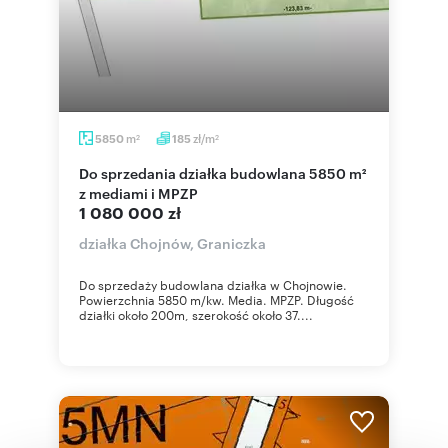
m
zł/m
5850
185
2
2
Do sprzedania działka budowlana 5850 m²
z mediami i MPZP
1 080 000 zł
działka Chojnów, Graniczka
Do sprzedaży budowlana działka w Chojnowie.
Powierzchnia 5850 m/kw. Media. MPZP. Długość
działki około 200m, szerokość około 37....