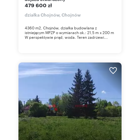
479 600 zł
działka Chojnów, Chojnów
4360 m2, Chojnów, działka budowlana z
istniejącym MPZP o wymiarach ok.: 21,5 m x 200 m
W perspektywie prąd, woda. Teren zadrzewi...