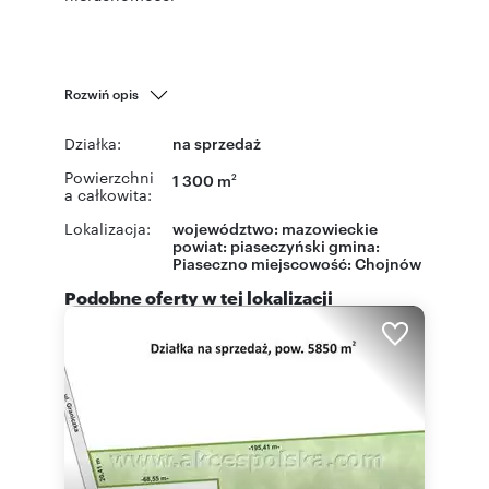
Rozwiń opis
Działka:
na sprzedaż
Powierzchni
1 300 m
2
a całkowita:
Lokalizacja:
województwo:
mazowieckie
powiat:
piaseczyński
gmina:
Piaseczno
miejscowość:
Chojnów
Podobne oferty w tej lokalizacji