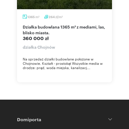
m
zł/m
1365
264
2
2
Działka budowlana 1365 m² z mediami, las,
blisko miasta.
360 000 zł
działka Chojnów
Na sprzedaż działki budowlane położone w
Chojnowie. Kształt - prostokąt Wszystkie media w
drodze: prąd, woda miejska, kanalizacj...
Domiporta