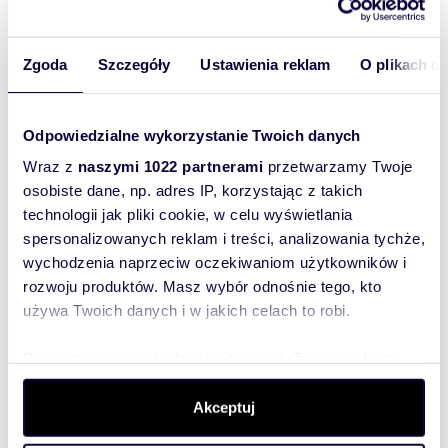
Lokalizacja jest wyjątkowo korzystna - działka
znajduje się w bliskim sąsiedztwie węzła drogi
ekspresowej S-8 w Zduńskiej Woli, co ułatwia
Zgoda
Szczegóły
Ustawienia reklam
O plikach c
transport i logistykę. W okolicy znajduje się
również port multimodalny PKP Cargo w
Karsznicach, co dodatkowo podnosi wartość
inwestycyjną tej nieruchomości.
Odpowiedzialne wykorzystanie Twoich danych
To doskonała okazja dla inwestorów
poszukujących gruntów pod działalność
Wraz z
naszymi 1022 partnerami
przetwarzamy Twoje
przemysłową lub usługową w strategicznej
osobiste dane, np. adres IP, korzystając z takich
lokalizacji. Zachęcamy do kontaktu w celu
technologii jak pliki cookie, w celu wyświetlania
uzyskania dodatkowych informacji oraz
spersonalizowanych reklam i treści, analizowania tychże,
umówienia się na prezentację działki.
wychodzenia naprzeciw oczekiwaniom użytkowników i
rozwoju produktów. Masz wybór odnośnie tego, kto
--------------------------
używa Twoich danych i w jakich celach to robi.
Opis oferty zawarty na stronie internetowej
sporządzany jest na podstawie oględzin
nieruchomości oraz informacji uzyskanych od
Dowiedz się więcej odnośnie tego, jak Twoje osobiste
właściciela, może podlegać aktualizacji i nie
dane są przetwarzane oraz ustaw własne preferencje w
stanowi oferty określonej w art. 66 i następnych
sekcji szczegółów
. W Deklaracji plików cookie możesz
Akceptuj
K.C.
zmienić lub wycofać swoją zgodę w dowolnej chwili.