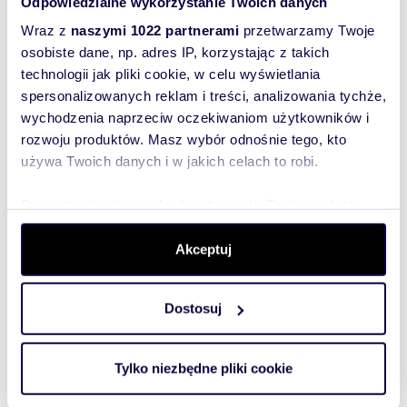
Odpowiedzialne wykorzystanie Twoich danych
Status prawny: działka budowlana, pełna
Wraz z
naszymi 1022 partnerami
przetwarzamy Twoje
własność, księga wieczysta
osobiste dane, np. adres IP, korzystając z takich
Media: prąd, woda ( w trakcie )
technologii jak pliki cookie, w celu wyświetlania
Dojazd: droga asfaltowa i wewnętrzna droga
spersonalizowanych reklam i treści, analizowania tychże,
utwardzona
MPZP / Warunki zabudowy: tak.
wychodzenia naprzeciw oczekiwaniom użytkowników i
rozwoju produktów. Masz wybór odnośnie tego, kto
Link do google maps:
używa Twoich danych i w jakich celach to robi.
https://maps.app.goo.gl/U2WLaTWjsRh8xd9J8?
g_st=ac
Dowiedz się więcej odnośnie tego, jak Twoje osobiste
dane są przetwarzane oraz ustaw własne preferencje w
sekcji szczegółów
. W Deklaracji plików cookie możesz
Akceptuj
Rozwiń opis
zmienić lub wycofać swoją zgodę w dowolnej chwili.
Działka:
na sprzedaż
Dostosuj
Wykorzystujemy pliki cookie do spersonalizowania treści
Powierzchni
9 900 m
2
a całkowita:
i reklam, aby oferować funkcje społecznościowe i
analizować ruch w naszej witrynie. Informacje o tym, jak
Lokalizacja:
województwo:
lubelskie
powiat:
Tylko niezbędne pliki cookie
kraśnicki
gmina:
Annopol
korzystasz z naszej witryny, udostępniamy partnerom
miejscowość:
Annopol
społecznościowym, reklamowym i analitycznym.