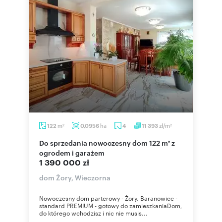
m
ha
zł/m
122
0,0956
4
11 393
2
2
Do sprzedania nowoczesny dom 122 m² z
ogrodem i garażem
1 390 000 zł
dom Żory, Wieczorna
Nowoczesny dom parterowy - Żory, Baranowice -
standard PREMIUM - gotowy do zamieszkaniaDom,
do którego wchodzisz i nic nie musis...