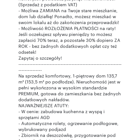
(Sprzedaż z podatkiem VAT)
- Możliwa ZAMIANA na Twoje stare mieszkanie,
dom lub działkę! Ponadto, możesz mieszkać w
swoim lokalu aż do zakończenia przeprowadzki!
- Możliwość ROZŁOŻENIA PŁATNOŚCI na raty!
Jeśli oczekujesz spływu pieniędzy to możesz
zapłacić 70% teraz, a pozostałe 30% dopiero ZA
ROK - bez żadnych dodatkowych opłat czy też
odsetek!
Zapytaj o szczegóły!
------------------------------------------------------------------
---------------
Na sprzedaż komfortowy, 1-piętrowy dom 135,7
m² (153,5 m² po podłodze). Nieruchomość jest w
pełni wykończona w wysokim standardzie
PREMIUM, gotowa do zamieszkania bez żadnych
dodatkowych nakładów.
NAJWAŻNIEJSZE ATUTY:
- W cenie: zabudowa kuchenna z wyspą i
sprzętami AGD
- Automatyczne rolety, ogrzewanie podłogowe,
wybrukowany podjazd
- Zbiornik na deszczówkę, przygotowanie pod