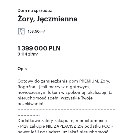
Dom na sprzedaż
Żory, Jęczmienna
153,50 m
2
1 399 000 PLN
9 114 zł/m
2
Opis
Gotowy do zamieszkania dom PREMIUM, Żory,
Rogoźna - jeśli marzysz o gotowym,
nowoczesnym lokum w spokojnej lokalizacji ta
nieruchomość spełni wszystkie Twoje
oczekiwania!
------------------------------------------------------------------
---------------
Dodatkowe zalety zakupu tej nieruchomości:
- Przy zakupie NIE ZAPŁACISZ 2% podatku PCC -
nawet jeśli posiadasz już jakąś nieruchomość!