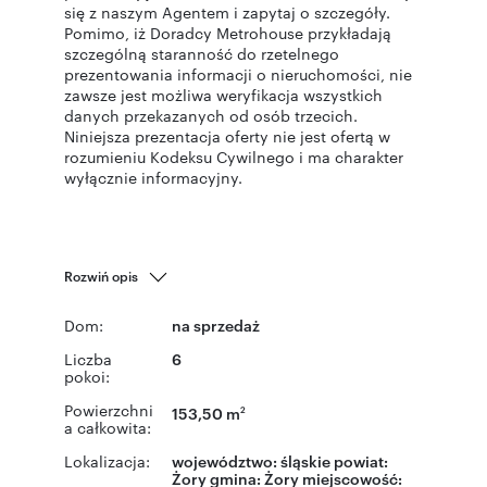
się z naszym Agentem i zapytaj o szczegóły.
Pomimo, iż Doradcy Metrohouse przykładają
szczególną staranność do rzetelnego
prezentowania informacji o nieruchomości, nie
zawsze jest możliwa weryfikacja wszystkich
danych przekazanych od osób trzecich.
Niniejsza prezentacja oferty nie jest ofertą w
rozumieniu Kodeksu Cywilnego i ma charakter
wyłącznie informacyjny.
Rozwiń opis
Dom:
na sprzedaż
Liczba
6
pokoi:
Powierzchni
153,50 m
2
a całkowita:
Lokalizacja:
województwo:
śląskie
powiat:
Żory
gmina:
Żory
miejscowość: