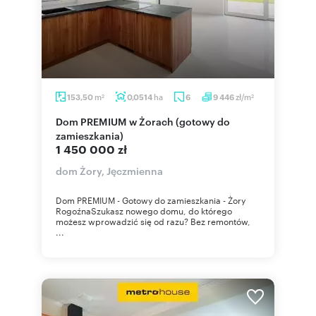
m
ha
zł/m
153,50
0,0514
6
9 446
2
2
Dom PREMIUM w Żorach (gotowy do
zamieszkania)
1 450 000 zł
dom Żory, Jęczmienna
Dom PREMIUM - Gotowy do zamieszkania - Żory
RogoźnaSzukasz nowego domu, do którego
możesz wprowadzić się od razu? Bez remontów,
...