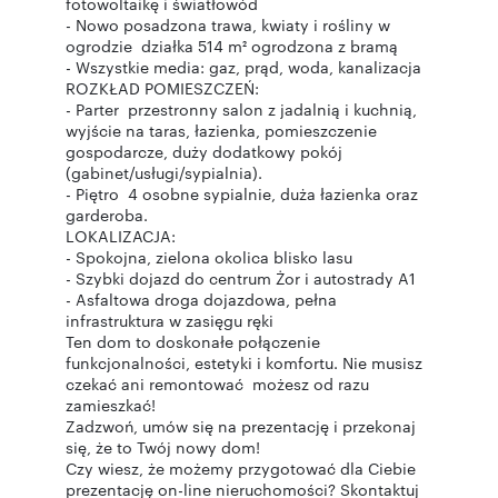
fotowoltaikę i światłowód
- Nowo posadzona trawa, kwiaty i rośliny w
ogrodzie działka 514 m² ogrodzona z bramą
- Wszystkie media: gaz, prąd, woda, kanalizacja
ROZKŁAD POMIESZCZEŃ:
- Parter przestronny salon z jadalnią i kuchnią,
wyjście na taras, łazienka, pomieszczenie
gospodarcze, duży dodatkowy pokój
(gabinet/usługi/sypialnia).
- Piętro 4 osobne sypialnie, duża łazienka oraz
garderoba.
LOKALIZACJA:
- Spokojna, zielona okolica blisko lasu
- Szybki dojazd do centrum Żor i autostrady A1
- Asfaltowa droga dojazdowa, pełna
infrastruktura w zasięgu ręki
Ten dom to doskonałe połączenie
funkcjonalności, estetyki i komfortu. Nie musisz
czekać ani remontować możesz od razu
zamieszkać!
Zadzwoń, umów się na prezentację i przekonaj
się, że to Twój nowy dom!
Czy wiesz, że możemy przygotować dla Ciebie
prezentację on-line nieruchomości? Skontaktuj