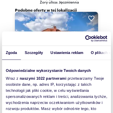
Żory
ulica: Jęczmienna
Podobne oferty w tej lokalizacji
Zgoda
Szczegóły
Ustawienia reklam
O plikach c
Odpowiedzialne wykorzystanie Twoich danych
Wraz z
naszymi 1022 partnerami
przetwarzamy Twoje
osobiste dane, np. adres IP, korzystając z takich
m
ha
zł/m
322
0,1140
5
4 006
technologii jak pliki cookie, w celu wyświetlania
2
2
spersonalizowanych reklam i treści, analizowania tychże,
Nowoczesny dom 5 pokoi z prywatną
wychodzenia naprzeciw oczekiwaniom użytkowników i
drogą zapraszam
1 290 000 zł
rozwoju produktów. Masz wybór odnośnie tego, kto