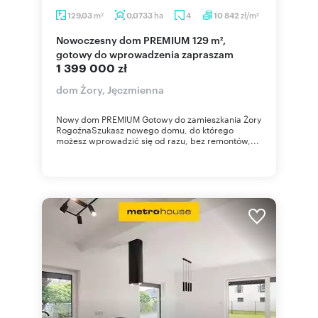
m
ha
zł/m
129,03
0,0733
4
10 842
2
2
Nowoczesny dom PREMIUM 129 m²,
gotowy do wprowadzenia zapraszam
1 399 000 zł
dom Żory, Jęczmienna
Nowy dom PREMIUM Gotowy do zamieszkania Żory
RogoźnaSzukasz nowego domu, do którego
możesz wprowadzić się od razu, bez remontów,...