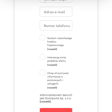
korzystania z ich usług.
Szukam najtańszego
kredytu
hipotecznego
(rozwiń)
Interesują mnie
podobne oferty
(rozwiń)
Chcę otrzymywać
informacje o
promocjach i
usługach.
(rozwiń)
Administratorem danych
jest Domiporta Sp. z o.o.
(rozwiń)