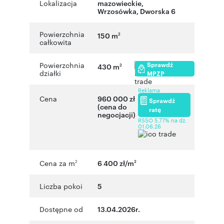
Lokalizacja
mazowieckie
,
Wrzosówka
,
Dworska 6
Powierzchnia
150 m
2
całkowita
Sprawdź
Powierzchnia
430 m
2
działki
MPZP
Reklama
Cena
960 000 zł
Sprawdź
(cena do
ratę
negocjacji)
RSSO 5,77% na dz.
01.06.26
Cena za m
6 400 zł/m
2
2
Liczba pokoi
5
Dostępne od
13.04.2026r.