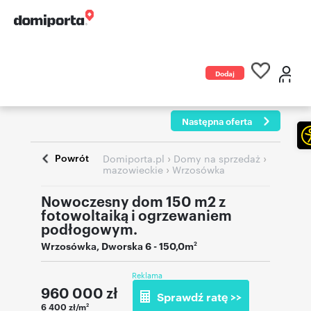
Dodaj
ogłoszenie
Następna oferta
Powrót
›
›
Domiporta.pl
Domy na sprzedaż
›
mazowieckie
Wrzosówka
Nowoczesny dom 150 m2 z
fotowoltaiką i ogrzewaniem
podłogowym.
Wrzosówka
,
Dworska 6
- 150,0m
2
Reklama
960 000
zł
Sprawdź ratę >>
6 400 zł/m
2