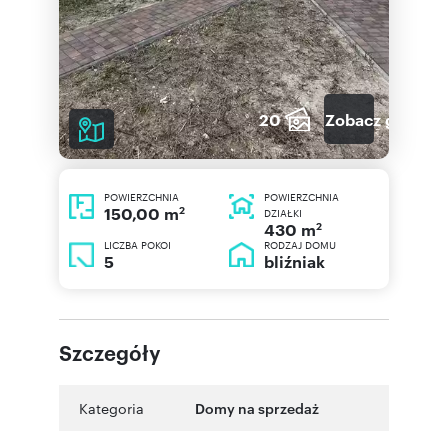
20
Zobacz galerię
POWIERZCHNIA
POWIERZCHNIA
2
150,00 m
DZIAŁKI
2
430 m
LICZBA POKOI
RODZAJ DOMU
5
bliźniak
Szczegóły
Kategoria
Domy na sprzedaż