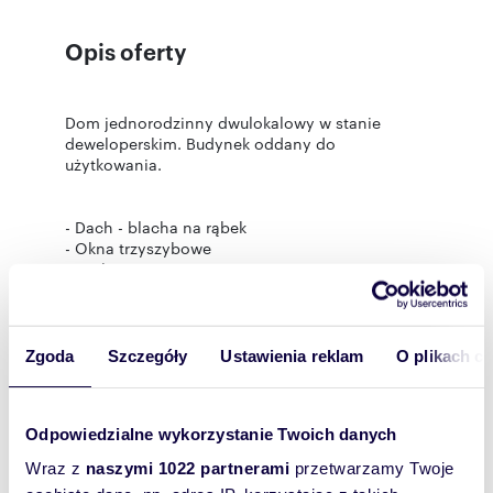
Opis oferty
Dom jednorodzinny dwulokalowy w stanie
deweloperskim. Budynek oddany do
użytkowania.
- Dach - blacha na rąbek
- Okna trzyszybowe
- Tynki wewnętrzne - maszynowe, gipsowe
- Elewacja- Styropian grafitowy, tynk silikonowy
- Kominy systemowe typu Schiedel
- Wewnętrzne instalacje wod-kan, elektryczna,
RTV, alarmowa
Zgoda
Szczegóły
Ustawienia reklam
O plikach c
Rozwiń
- System fotowoltaiczny
- Ogrzewanie podłogowe
- Piec gazowy kondensacyjny z zasobnikiem
Statystyki ogłoszenia:
Odpowiedzialne wykorzystanie Twoich danych
ciepłej wody
- Brama garażowa -
Wraz z
naszymi 1022 partnerami
przetwarzamy Twoje
- Dojście do budynku, miejsce postojowe przed