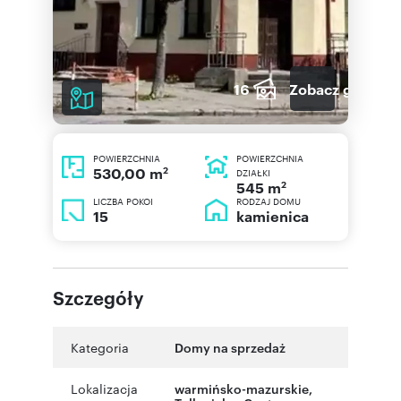
16
Zobacz galerię
POWIERZCHNIA
POWIERZCHNIA
2
530,00 m
DZIAŁKI
2
545 m
LICZBA POKOI
RODZAJ DOMU
15
kamienica
Szczegóły
Kategoria
Domy na sprzedaż
Lokalizacja
warmińsko-mazurskie
,