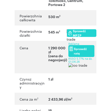
Tolkmicko
,
Centrum
,
Portowa 2
Powierzchnia
530 m
2
całkowita
Sprawdź
Powierzchnia
545 m
2
działki
MPZP
Reklama
Cena
1 290 000
Sprawdź
zł
ratę
(cena do
RSSO 5,77% na dz.
negocjacji)
01.06.26
Czynsz
1 zł
administracyjn
y
Cena za m
2 433,96 zł/m
2
2
Liczba pokoi
15