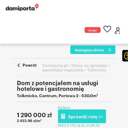
Dodaj
ogłoszenie
Następna oferta
Powrót
›
›
Domiporta.pl
Domy na sprzedaż
›
warmińsko-mazurskie
Tolkmicko
Dom z potencjałem na usługi
hotelowe i gastronomię
Tolkmicko
,
Centrum
,
Portowa 2
- 530,0m
2
Reklama
1 290 000
zł
Sprawdź ratę >>
2 433,96 zł/m
2
RRSO 5,77% na dz. 01.06.26