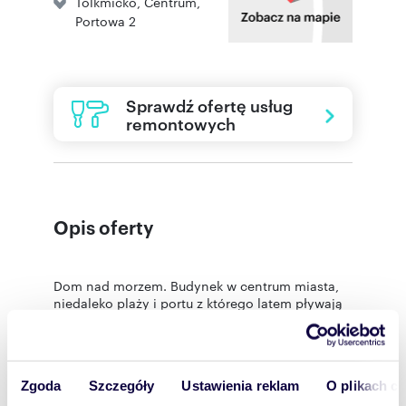
Tolkmicko
,
Centrum
,
Portowa 2
Sprawdź ofertę usług
remontowych
Opis oferty
Dom nad morzem. Budynek w centrum miasta,
niedaleko plaży i portu z którego latem pływają
tramwaje wodne do Krynicy Morskiej i cumują
prywatne jachty. Księga wieczysta bez obciążeń,
sprzedaje osoba prywatna. Cena do negocjacji,
możliwe rozliczenie inną nieruchomością.
Zgoda
Szczegóły
Ustawienia reklam
O plikach c
Idealny na usługi hotelowe z możliwością
prowadzenia usług gastronomicznych lub