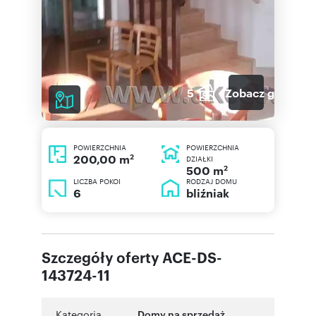
5
Zobacz galerię
POWIERZCHNIA
POWIERZCHNIA
2
200,00 m
DZIAŁKI
2
500 m
LICZBA POKOI
RODZAJ DOMU
6
bliźniak
Szczegóły oferty ACE-DS-
143724-11
Kategoria
Domy na sprzedaż