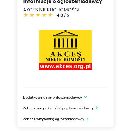
Informacje o ogłoszeniodawcy
AKCES NIERUCHOMOŚCI
4,8
/
5
Dodatkowe dane ogłoszeniodawcy
ul. Marszałkowska 83/76
Zobacz wszystkie oferty ogłoszeniodawcy
Warszawa
mazowieckie
PL
Zobacz wizytówkę ogłoszeniodawcy