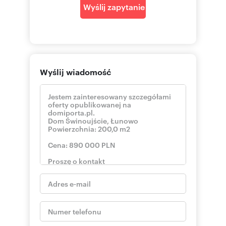
wykonanie umowy pośrednictwa: Otrembski
Wyślij zapytanie
Roman (licencja nr: 1480)
|
Oferta wysłana z systemu Galactica Virgo
Wyślij wiadomość
Numer oferty: ACE-DS-143724-11
Nr licencji zawodowej: 1480