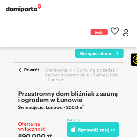
Dodaj
ogłoszenie
Następna oferta
Powrót
›
›
Domiporta.pl
Domy na sprzedaż
›
zachodniopomorskie
Świnoujście
›
Łunowo
Przestronny dom bliźniak z sauną
i ogrodem w Łunowie
Świnoujście
,
Łunowo
- 200,0m
2
Reklama
Oferta na
wyłączność
Sprawdź ratę >>
890 000
zł