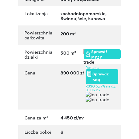
Lokalizacja
zachodniopomorskie
,
Świnoujście
,
Łunowo
Powierzchnia
200 m
2
całkowita
Sprawdź
Powierzchnia
500 m
2
działki
MPZP
Reklama
Cena
890 000 zł
Sprawdź
ratę
RSSO 5,77% na dz.
01.06.26
Cena za m
4 450 zł/m
2
2
Liczba pokoi
6