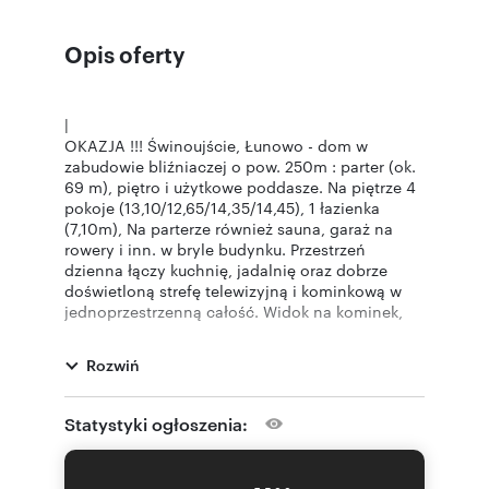
Opis oferty
|
OKAZJA !!! Świnoujście, Łunowo - dom w
zabudowie bliźniaczej o pow. 250m : parter (ok.
69 m), piętro i użytkowe poddasze. Na piętrze 4
pokoje (13,10/12,65/14,35/14,45), 1 łazienka
(7,10m), Na parterze również sauna, garaż na
rowery i inn. w bryle budynku. Przestrzeń
dzienna łączy kuchnię, jadalnię oraz dobrze
doświetloną strefę telewizyjną i kominkową w
jednoprzestrzenną całość. Widok na kominek,
wyjście do ogrodu oraz nowatorskie rozwiązanie
okna podnoszą atrakcyjność tej strefy.
Rozwiń
Efektowne narożne przeszklenie oraz
rozwiązanie ściany ogrodowej z wyjściem na
taras pozwalają kontakt z zielenią. Poddasze
Statystyki ogłoszenia:
oferuje jasne i ustawne pokoje oraz łazienkę. Ich
atutem jest pełna wysokość kondygnacji oraz
doświetlenie pionowymi oknami. Zastosowanie