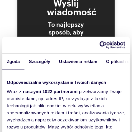
Wyślij
dużych, balkonowych drzwi potęguje wrażenie
przestronności pomieszczeń. Bardzo piękny,
wiadomość
piętrowy dom nawiązujący do najlepszych
tradycji podmiejskich willi. Ogrzewanie gazem
To najlepszy
miejskim. W sąsiedztwie zabudowa
jednorodzinna. 5 minut samochodem do promu
sposób, aby
i do Międzyzdrojów. Polecam i zapraszam do
właściciel
oglądania.
oferty
::DODATKOWE INFORMACJE |
Prąd: w budynku |
szybko się z
Gaz: tak - miejski |
Tobą
Zgoda
Szczegóły
Ustawienia reklam
O plikach c
Woda: tak - miejska |
skontaktował!
Dojazd: asfaltowa/kostka |
Otoczenie: zabudowa jednorodzinna |
Ogrzewanie: gazowe |
Odpowiedzialne wykorzystanie Twoich danych
Kanalizacja: miejska |
Wraz z
naszymi 1022 partnerami
przetwarzamy Twoje
Nadaje się na biuro: TAK |
Drzwi antywłamaniowe: TAK |
osobiste dane, np. adres IP, korzystając z takich
Teren ogrodzony: TAK |
technologii jak pliki cookie, w celu wyświetlania
Okna: nowe PCV |
spersonalizowanych reklam i treści, analizowania tychże,
Instalacje: nowe |
Balkon: balkon |
wychodzenia naprzeciw oczekiwaniom użytkowników i
Zagosp. działki: zagospodarowana |
rozwoju produktów. Masz wybór odnośnie tego, kto
Ukształtowanie działki: płaska |