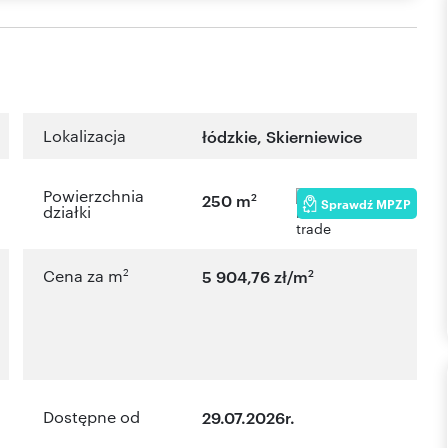
Lokalizacja
łódzkie
,
Skierniewice
Powierzchnia
2
250 m
Sprawdź MPZP
działki
2
2
Cena za m
5 904,76 zł/m
Dostępne od
29.07.2026r.