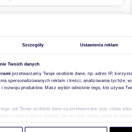
Szczegóły
Ustawienia reklam
ut od centrum
o centrum
nie Twoich danych
u
erami
przetwarzamy Twoje osobiste dane, np. adres IP, korzystaj
lania spersonalizowanych reklam i treści, analizowania tychże,
 rozwoju produktów. Masz wybór odnośnie tego, kto używa Twoi
czny
tem)
 tego, jak Twoje osobiste dane są przetwarzane oraz ustaw wła
plików cookie możesz zmienić lub wycofać swoją zgodę w dowolne
do spersonalizowania treści i reklam, aby oferować funkcje sp