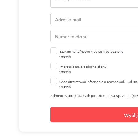
Szukam najtańszego kredytu hipotecznego
(rozwiń)
Interesują mnie podobne oferty
(rozwiń)
Chcę otrzymywać informacje o promocjach i usługa
(rozwiń)
Administratorem danych jest Domiporta Sp. z o.o.
(ro
Wyśli