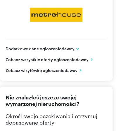
Dodatkowe dane ogłoszeniodawcy
ul. Wołoska 22
Zobacz wszystkie oferty ogłoszeniodawcy
Warszawa
mazowieckie
PL
Zobacz wizytówkę ogłoszeniodawcy
22 626
Pokaż telefon
Nie znalazłeś jeszcze swojej
wymarzonej nieruchomości?
Określ swoje oczekiwania i otrzymuj
dopasowane oferty