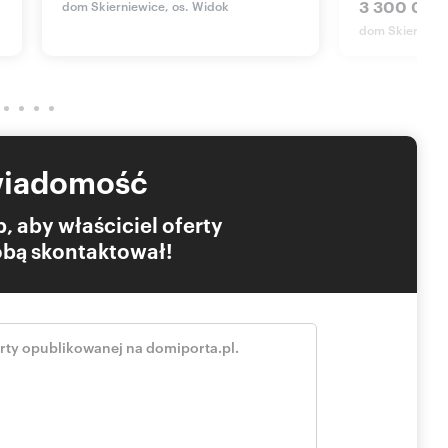
3 300 000 
dom Skierniewice, os. Widok
dom Skierniewi
wiadomość
, aby właściciel oferty
Tobą skontaktował!