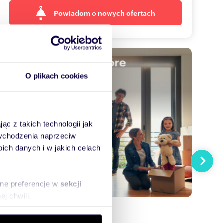
Powiadom o nowych ofertach
O plikach cookies
ąc z takich technologii jak
 wychodzenia naprzeciw
ch danych i w jakich celach
Następn
sne preferencje w
sekcji
j chwili.
ołecznościowe i analizować