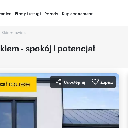
ranica
Firmy i usługi
Porady
Kup abonament
›
Skierniewice
kiem - spokój i potencjał
Udostępnij
Zapisz