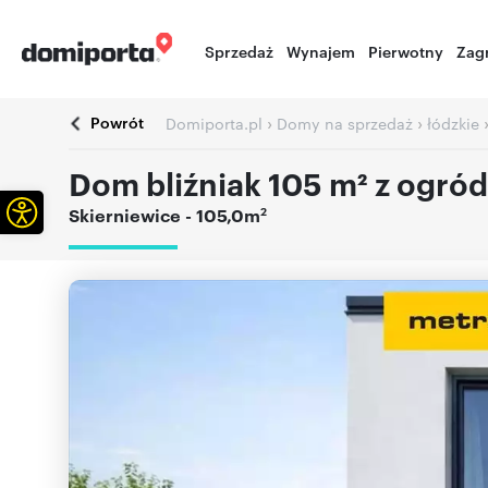
Sprzedaż
Wynajem
Pierwotny
Zag
Powrót
›
›
Domiporta.pl
Domy na sprzedaż
łódzkie
Dom bliźniak 105 m² z ogród
Otwórz pasek narzędzi
2
Skierniewice
- 105,0m