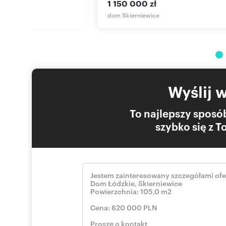
zł
1 150 000 zł
Numer oferty: SDNEFE792
ice
dom Skierniewice
Wyślij 
To najlepszy sposób
szybko się z 