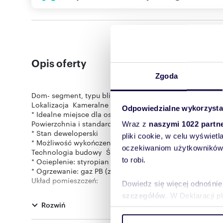
Opis oferty
Zgoda
Dom- segment, typu bliźniak na sprzedaż 105 m² 5 min
Lokalizacja Kameralne położenie z szybkim dojazdem d
Odpowiedzialne wykorzysta
* Idealne miejsce dla osób szukających wygody i spokoj
Powierzchnia i standard Dom o powierzchni 105 m²
Wraz z
naszymi 1022 partn
* Stan deweloperski
pliki cookie, w celu wyświet
* Możliwość wykończenia pod klucz
oczekiwaniom użytkowników i
Technologia budowy Ściany zewnętrzne: pustak cerami
to robi.
* Ocieplenie: styropian
* Ogrzewanie: gaz PB (z możliwością zmiany na inny sys
Układ pomieszczeń:
Dowiedz się więcej odnośnie
Parter:
szczegółów
. W Deklaracji 
* Salon z aneksem kuchennym
Rozwiń
* Łazienka
* Garaż możliwa adaptacja na dodatkowy pokój
Wykorzystujemy pliki cookie 