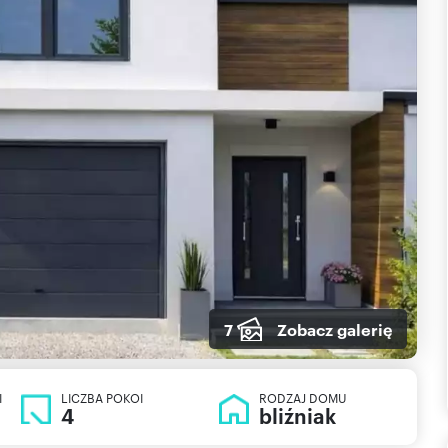
7
Zobacz galerię
I
LICZBA POKOI
RODZAJ DOMU
4
bliźniak