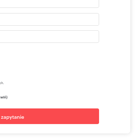
ch.
zwiń)
j zapytanie