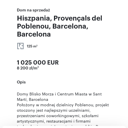
Dom na sprzedaż
Hiszpania, Provençals del
Poblenou, Barcelona,
Barcelona
125 m
2
1 025 000 EUR
8 200 zł/m
2
Opis
Domy Blisko Morza i Centrum Miasta w Sant
Martí, Barcelona
Położony w modnej dzielnicy Poblenou, projekt
otoczony jest najlepszymi uczelniami,
przestrzeniami coworkingowymi, szkołami
artystycznymi, restauracjami i firmami
technologicznymi. Inwestycja w pobliżu Parc