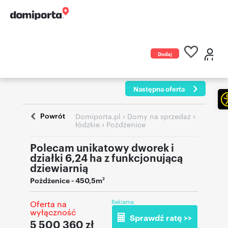
Dodaj
ogłoszenie
Następna oferta
Powrót
›
›
Domiporta.pl
Domy na sprzedaż
›
łódzkie
Pożdżenice
Polecam unikatowy dworek i
działki 6,24 ha z funkcjonującą
dziewiarnią
Pożdżenice
- 450,5m
2
Reklama
Oferta na
wyłączność
Sprawdź ratę >>
5 500 360
zł