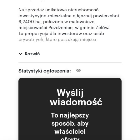
Na sprzedaż unikatowa nieruchomość
inwestycyjno-mieszkalna o łącznej powierzchni
6,2400 ha, położona w malowniczej
miejscowości Pożdżenice, w gminie Zelów.
To propozycja dla inwestorów oraz osób
prywatnych, które poszukują miejsca
umożliwiającego połączenie komfortowego
życia w otoczeniu natury z prowadzeniem
Rozwiń
dochodowej działalności gospodarczej.
Wymiary działki ok
.
Statystyki ogłoszenia:
Działki nr 883 oraz 884 : 500m x 120m x 470m
x 60m
Działka nr 794 : 198m x 275m x 118m x 105m
Wyślij
wiadomość
Przeznaczenie w MPZP:
• R - tereny rolnicze
To najlepszy
• RL - tereny rolnicze z prawem zalesiania
sposób, aby
• 15 P - tereny zabudowy produkcyjnej, składów i
magazynów
właściciel
oferty