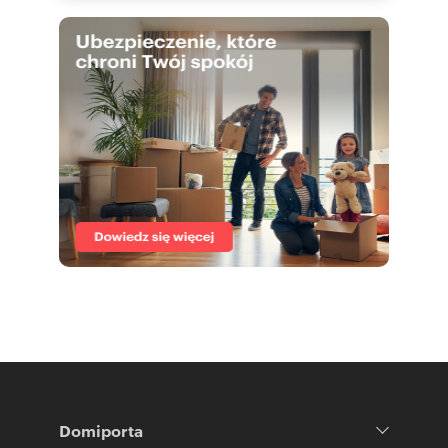
To kompleksowa i rzadko spotykana oferta,
łącząca:
luksusową rezydencję
działający zakład produkcyjny z pełnym
wyposażeniem
duży areał gruntu
realny potencjał inwestycyjny i rozwojowy
Aby lepiej zaprezentować potencjał
nieruchomości, zdjęcia zostały wykonane z
wykorzystaniem elementów dekoracyjnych w
ramach usługi home stagingu. Aranżacja została
stworzona specjalnie na potrzeby prezentacji i
nie jest częścią oferty. Dzięki temu można
Domiporta
swobodnie urządzić nieruchomość zgodnie z