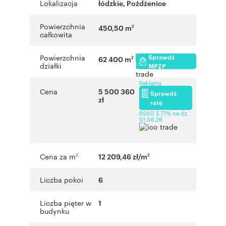
Lokalizacja
łódzkie
,
Pożdżenice
Powierzchnia
450,50 m
2
całkowita
Sprawdź
Powierzchnia
62 400 m
2
działki
MPZP
Reklama
Cena
5 500 360
Sprawdź
zł
ratę
RSSO 5,77% na dz.
01.06.26
Cena za m
12 209,46 zł/m
2
2
Liczba pokoi
6
Liczba pięter w
1
budynku