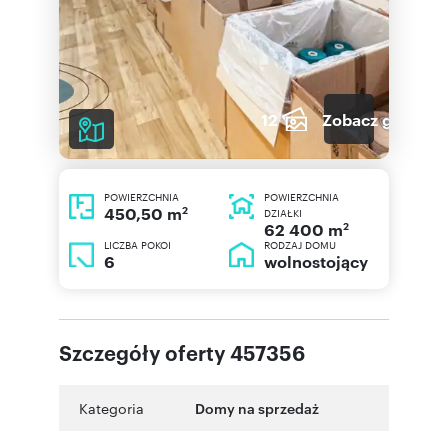
12
Zobacz galerię
POWIERZCHNIA
POWIERZCHNIA
2
450,50 m
DZIAŁKI
2
62 400 m
LICZBA POKOI
RODZAJ DOMU
6
wolnostojący
Szczegóły oferty 457356
Kategoria
Domy na sprzedaż