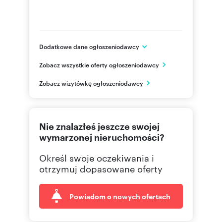
rolniczo-przemysłowym charakterze, z dobrym
dostępem do zaplecza usługowego i
komunikacyjnego:
Dodatkowe dane ogłoszeniodawcy
ul. Łąkowa 11
Zelów - kilka minut jazdy (sklepy, usługi,
Zobacz wszystkie oferty ogłoszeniodawcy
Łódź
szkoły)
łódzkie
PL
Zobacz wizytówkę ogłoszeniodawcy
Bełchatów - szybki dojazd do miasta
powiatowego
698001
Pokaż telefon
dogodna komunikacja z głównymi
Nie znalazłeś jeszcze swojej
ośrodkami regionu, w tym z Łódź
wymarzonej nieruchomości?
Określ swoje oczekiwania i
otrzymuj dopasowane oferty
Lokalizacja zapewnia wygodny dojazd dla
pracowników, klientów i kontrahentów, przy
jednoczesnym zachowaniu ciszy i prywatności.
Powiadom o nowych ofertach
Podsumowanie