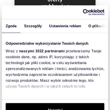
Elegancki dworek - ok. 344,5 m² powierzchni
szybko się z
użytkowej
Tobą
Na terenie posesji znajduje się stylowy dworek o
skontaktował!
reprezentacyjnym charakterze i powierzchni
użytkowej około 344,5 m². Budynek idealnie
Zgoda
Szczegóły
Ustawienia reklam
O plikach c
sprawdzi się zarówno jako prywatna rezydencja,
jak i obiekt o funkcji komercyjnej - pensjonat,
kameralny hotel, dom weselny, centrum
eventowe lub siedziba firmy.
Odpowiedzialne wykorzystanie Twoich danych
Wraz z
naszymi 1022 partnerami
przetwarzamy Twoje
Układ i wnętrza:
osobiste dane, np. adres IP, korzystając z takich
technologii jak pliki cookie, w celu wyświetlania
spersonalizowanych reklam i treści, analizowania tychże,
6 przestronnych pokoi
wychodzenia naprzeciw oczekiwaniom użytkowników i
2 łazienki
rozwoju produktów. Masz wybór odnośnie tego, kto
używa Twoich danych i w jakich celach to robi.
duża, komfortowa strefa dzienna
Dowiedz się więcej odnośnie tego, jak Twoje osobiste
funkcjonalna kuchnia
dane są przetwarzane oraz ustaw własne preferencje w
reprezentacyjny salon z wyjściem na taras
Szukam najtańszego
sekcji szczegółów
. W Deklaracji plików cookie możesz
Akceptuj