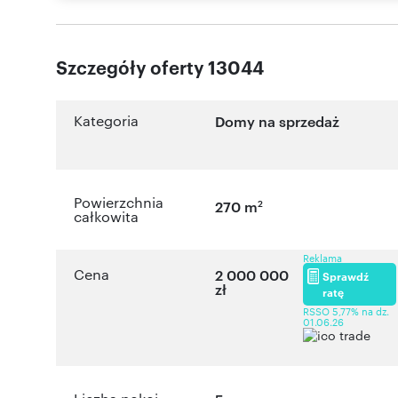
Szczegóły oferty 13044
Kategoria
Domy na sprzedaż
Powierzchnia
2
270 m
całkowita
Reklama
Cena
2 000 000
Sprawdź
zł
ratę
RSSO 5,77% na dz.
01.06.26