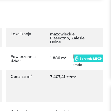
Lokalizacja
mazowieckie
,
Piaseczno
,
Zalesie
Dolne
Powierzchnia
2
1 836 m
Sprawdź MPZP
działki
2
2
Cena za m
7 407,41 zł/m