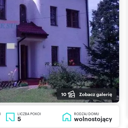
10
Zobacz galerię
I
LICZBA POKOI
RODZAJ DOMU
5
wolnostojący