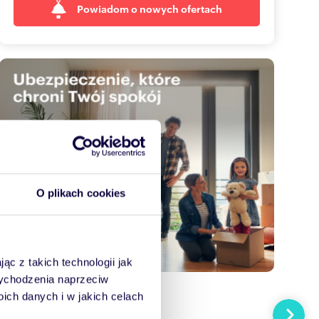
Powiadom o nowych ofertach
O plikach cookies
ąc z takich technologii jak
 wychodzenia naprzeciw
ch danych i w jakich celach
Następn