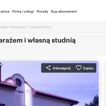
ranica
Firmy i usługi
Porady
Kup abonament
›
›
ckie
Piaseczno
Zalesie Dolne
arażem i własną studnią
Udostępnij
Zapisz