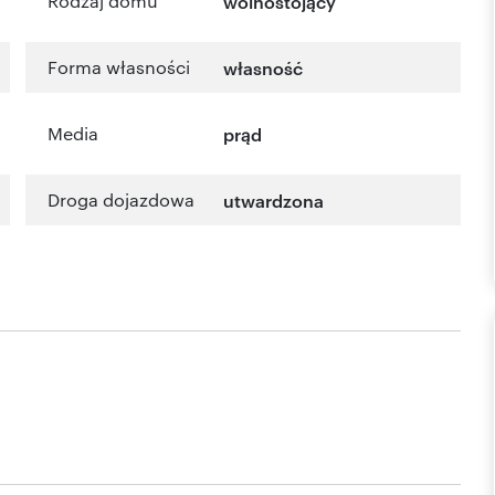
Rodzaj domu
wolnostojący
Forma własności
własność
Media
prąd
Droga dojazdowa
utwardzona