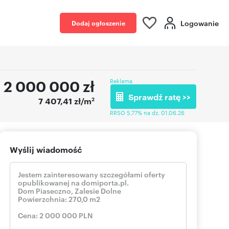
Logowanie
Dodaj ogłoszenie
2 000 000
zł
Reklama
Sprawdź ratę >>
2
7 407,41 zł/m
RRSO 5,77% na dz. 01.06.26
Wyślij wiadomość