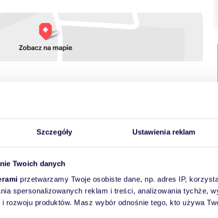
towych
Szczegóły
Ustawienia reklam
nie Twoich danych
erami
przetwarzamy Twoje osobiste dane, np. adres IP, korzystaj
lania spersonalizowanych reklam i treści, analizowania tychże,
 rozwoju produktów. Masz wybór odnośnie tego, kto używa Twoi
36 m z 1996 r. budowany metoda tradycyjną, dach pokryty