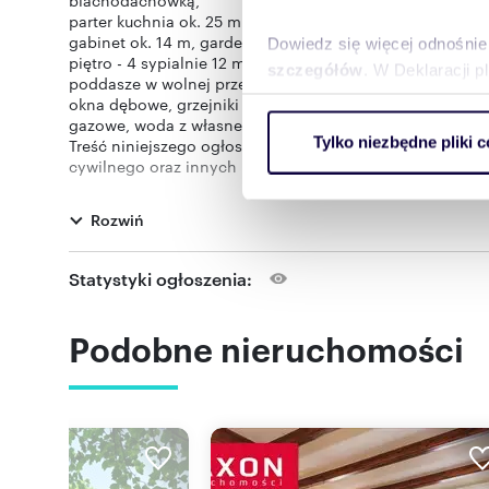
blachodachówką,
parter kuchnia ok. 25 m ( terakota na podłodze ), spiżarn
gabinet ok. 14 m, garderoba, łazienka, pomieszczeie tec
Dowiedz się więcej odnośnie
piętro - 4 sypialnie 12 m, 30 m z łazienką, 20 m, 25 m z ł
szczegółów
. W Deklaracji 
poddasze w wolnej przestrzeni wykończone w drewnie,
okna dębowe, grzejniki aluminiowe, cała instalacja grz
Wykorzystujemy pliki cookie 
gazowe, woda z własnej studni głębinowej ( miejska w uli
Tylko niezbędne pliki c
Treść niniejszego ogłoszenia ma charakter informacyjny
ruch w naszej witrynie. Inf
cywilnego oraz innych przepisów prawa.
reklamowym i analitycznym. 
Treść niniejszego ogłoszenia nie stanowi oferty handlo
uzyskanymi podczas korzysta
Oferta wysłana z programu IMO dla biur nieruchomości
Rozwiń
Statystyki ogłoszenia:
Numer oferty: 13044
Nr licencji zawodowej: 1555
Podobne nieruchomości