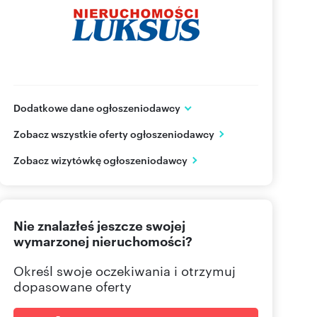
Dodatkowe dane ogłoszeniodawcy
ul. Kościuszki 21
Zobacz wszystkie oferty ogłoszeniodawcy
Piaseczno
mazowieckie
PL
Zobacz wizytówkę ogłoszeniodawcy
22 750
Pokaż telefon
Nie znalazłeś jeszcze swojej
22 750
Pokaż telefon
wymarzonej nieruchomości?
Określ swoje oczekiwania i otrzymuj
dopasowane oferty