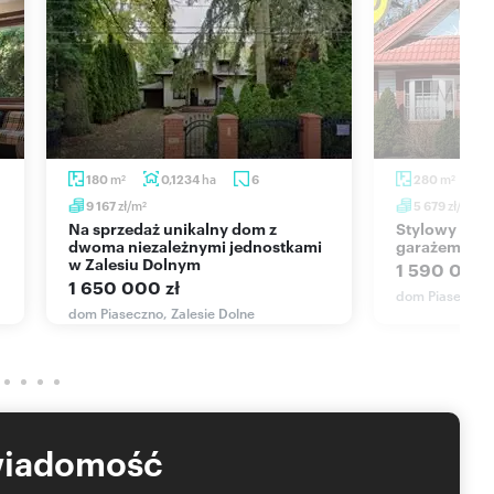
m
ha
m
180
0,1234
6
280
2
2
zł/m
zł/m
9 167
5 679
2
2
Na sprzedaż unikalny dom z
Stylowy dom 280 m² z ogrodem,
dwoma niezależnymi jednostkami
garażem i po
w Zalesiu Dolnym
1 590 000 
1 650 000 zł
dom Piaseczno,
dom Piaseczno, Zalesie Dolne
wiadomość