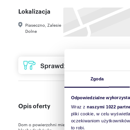
Lokalizacja
Piaseczno
,
Zalesie
Dolne
Sprawdź ofertę usług remon
Zgoda
Odpowiedzialne wykorzysta
Opis oferty
Wraz z
naszymi 1022 partn
pliki cookie, w celu wyświet
oczekiwaniom użytkowników i
Dom o powierzchni mieszkalnej ok. 270 m na działce 18
to robi.