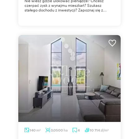
Nie wiesz gdzie ulokować pieniądze? Chcesz
czerpać zysk z wynajmu mieszkań? Szukasz
stałego dochodu z inwestycji? Zapoznaj się z...
m
ha
zł/m
140
0,0500
4
10 714
2
2