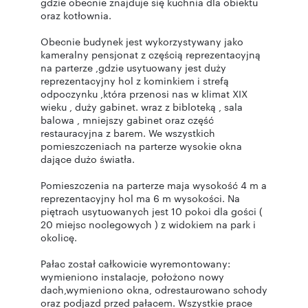
gdzie obecnie znajduje się kuchnia dla obiektu
oraz kotłownia.
Obecnie budynek jest wykorzystywany jako
kameralny pensjonat z częścią reprezentacyjną
na parterze ,gdzie usytuowany jest duży
reprezentacyjny hol z kominkiem i strefą
odpoczynku ,która przenosi nas w klimat XIX
wieku , duży gabinet. wraz z bibloteką , sala
balowa , mniejszy gabinet oraz część
restauracyjna z barem. We wszystkich
pomieszczeniach na parterze wysokie okna
dające dużo światła.
Pomieszczenia na parterze maja wysokość 4 m a
reprezentacyjny hol ma 6 m wysokości. Na
piętrach usytuowanych jest 10 pokoi dla gości (
20 miejsc noclegowych ) z widokiem na park i
okolicę.
Pałac został całkowicie wyremontowany:
wymieniono instalacje, położono nowy
dach,wymieniono okna, odrestaurowano schody
oraz podjazd przed pałacem. Wszystkie prace