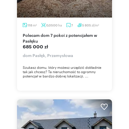
m
ha
zł/m
118
0,0500
7
5 805
2
2
Polecam dom 7 pokoi z potencjałem w
Pasłęku
685 000 zł
dom Pasłęk, Przemysłowa
Szukasz domu, który możesz urządzić dokładnie
tak jak chcesz? Ta nieruchomość to ogromny
potencjał w bardzo dobrej lokalizacji. ...