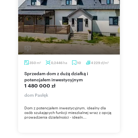
m
ha
zł/m
350
0,2446
10
4 229
2
2
Sprzedam dom z dużą działką i
potencjałem inwestycyjnym
1 480 000 zł
dom Pasłęk
Dom z potencjałem inwestycyjnym, idealny dla
osób szukających funkcji mieszkalnej wraz z opcją
prowadzenia działalności - idealn...