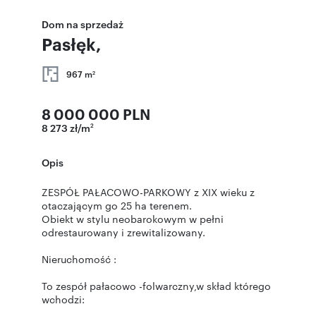
Dom na sprzedaż
Pasłęk,
967 m
2
8 000 000 PLN
8 273 zł/m
2
Opis
ZESPÓŁ PAŁACOWO-PARKOWY z XIX wieku z
otaczającym go 25 ha terenem.
Obiekt w stylu neobarokowym w pełni
odrestaurowany i zrewitalizowany.
Nieruchomość :
To zespół pałacowo -folwarczny,w skład którego
wchodzi: