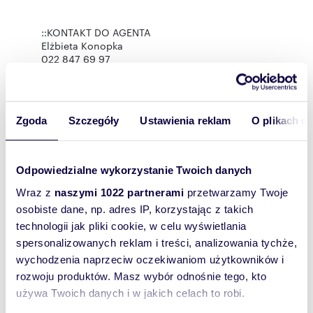
::KONTAKT DO AGENTA
Elżbieta Konopka
022 847 69 97
606 649 722
ela.konopka@uni-group.pl
Zgoda
Szczegóły
Ustawienia reklam
O plikach c
Oferta wysłana z systemu Galactica Virgo
Odpowiedzialne wykorzystanie Twoich danych
Rozwiń opis
Wraz z
naszymi 1022 partnerami
przetwarzamy Twoje
Dom:
na sprzedaż
osobiste dane, np. adres IP, korzystając z takich
technologii jak pliki cookie, w celu wyświetlania
Powierzchni
967 m
2
a całkowita:
spersonalizowanych reklam i treści, analizowania tychże,
wychodzenia naprzeciw oczekiwaniom użytkowników i
Lokalizacja:
województwo:
warmińsko-
mazurskie
powiat:
elbląski
rozwoju produktów. Masz wybór odnośnie tego, kto
miejscowość:
Pasłęk
używa Twoich danych i w jakich celach to robi.
Podobne oferty w tej lokalizacji