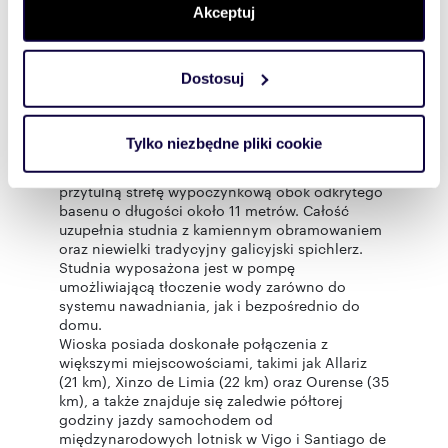
podłączenia węży ogrodowych.
sekcji szczegółów
. W Deklaracji plików cookie możesz
Akceptuj
Stodoła stanowi drugi budynek w dobrym stanie
zmienić lub wycofać swoją zgodę w dowolnej chwili.
konstrukcyjnym, oferujący otwartą,
dwupoziomową przestrzeń przeznaczoną do
renowacji. Znajduje się w niej jednak już mała
Dostosuj
Wykorzystujemy pliki cookie do spersonalizowania treści
funkcjonalna kuchnia, miejsce do
i reklam, aby oferować funkcje społecznościowe i
przechowywania drewna oraz w pełni
analizować ruch w naszej witrynie. Informacje o tym, jak
wykończona łazienka z własnym
Tylko niezbędne pliki cookie
podgrzewaczem wody.
korzystasz z naszej witryny, udostępniamy partnerom
Do stodoły przylega drewniany ganek, tworzący
społecznościowym, reklamowym i analitycznym.
przytulną strefę wypoczynkową obok odkrytego
Partnerzy mogą połączyć te informacje z innymi danymi
basenu o długości około 11 metrów. Całość
uzupełnia studnia z kamiennym obramowaniem
otrzymanymi od Ciebie lub uzyskanymi podczas
oraz niewielki tradycyjny galicyjski spichlerz.
korzystania z ich usług.
Studnia wyposażona jest w pompę
umożliwiającą tłoczenie wody zarówno do
systemu nawadniania, jak i bezpośrednio do
domu.
Wioska posiada doskonałe połączenia z
większymi miejscowościami, takimi jak Allariz
(21 km), Xinzo de Limia (22 km) oraz Ourense (35
km), a także znajduje się zaledwie półtorej
godziny jazdy samochodem od
międzynarodowych lotnisk w Vigo i Santiago de