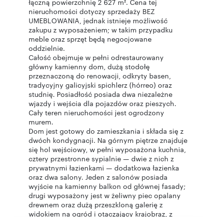
łączną powierzchnię 2 627 m². Cena tej
nieruchomości dotyczy sprzedaży BEZ
UMEBLOWANIA, jednak istnieje możliwość
zakupu z wyposażeniem; w takim przypadku
meble oraz sprzęt będą negocjowane
oddzielnie.
Całość obejmuje w pełni odrestaurowany
główny kamienny dom, dużą stodołę
przeznaczoną do renowacji, odkryty basen,
tradycyjny galicyjski spichlerz (hórreo) oraz
studnię. Posiadłość posiada dwa niezależne
wjazdy i wejścia dla pojazdów oraz pieszych.
Cały teren nieruchomości jest ogrodzony
murem.
Dom jest gotowy do zamieszkania i składa się z
dwóch kondygnacji. Na górnym piętrze znajduje
się hol wejściowy, w pełni wyposażona kuchnia,
cztery przestronne sypialnie — dwie z nich z
prywatnymi łazienkami — dodatkowa łazienka
oraz dwa salony. Jeden z salonów posiada
wyjście na kamienny balkon od głównej fasady;
drugi wyposażony jest w żeliwny piec opalany
drewnem oraz dużą przeszkloną galerię z
widokiem na ogród i otaczający krajobraz, z