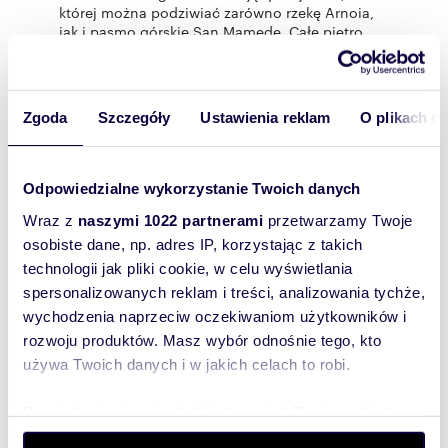
której można podziwiać zarówno rzekę Arnoia,
jak i pasmo górskie San Mamede. Całe piętro
wyposażone jest w ogrzewanie oraz ciepłą wodę
(kocioł olejowy z zbiornikiem o pojemności 1
000 litrów).
Parter, połączony z górnym piętrem pięknymi
Zgoda
Szczegóły
Ustawienia reklam
O plikach c
wewnętrznymi schodami, obejmuje kolejny
salon skierowany na główną fasadę, oddzielny
pokój wypoczynkowy, pomieszczenie z kotłem i
zbiornikiem, niewielki schowek pod schodami,
Odpowiedzialne wykorzystanie Twoich danych
pralnię oraz dawne stajnie, które również zostały
odrestaurowane i przystosowane jako piwniczka
Wraz z
naszymi 1022 partnerami
przetwarzamy Twoje
na wino, letnia jadalnia oraz strefa
osobiste dane, np. adres IP, korzystając z takich
wypoczynkowa. Przestrzeń ta posiada również
technologii jak pliki cookie, w celu wyświetlania
dwa bezpośrednie wyjścia do ogrodu.
spersonalizowanych reklam i treści, analizowania tychże,
Ogród o powierzchni ponad 1 000 m²,
doskonale utrzymany, obejmuje różnorodne
wychodzenia naprzeciw oczekiwaniom użytkowników i
drzewa i rośliny, w tym drzewa owocowe
rozwoju produktów. Masz wybór odnośnie tego, kto
(jabłonie, grusze, orzechy włoskie, śliwy,
używa Twoich danych i w jakich celach to robi.
leszczyny, czereśnie i wiśnie), kamelie, drzewo
truskawkowe, lilak, ostrokrzew, jaśmin, hortensje
oraz inne rośliny ozdobne. Na zewnątrz znajdują
Dowiedz się więcej odnośnie tego, jak Twoje osobiste
się również 4 punkty nawadniania do
dane są przetwarzane oraz ustaw własne preferencje w