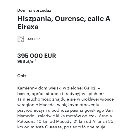
Dom na sprzedaż
Hiszpania, Ourense, calle A
Eirexa
400 m
2
395 000 EUR
988 zł/m
2
Opis
Kamienny dom wiejski w zielonej Galicji –
basen, ogród, stodoła i tradycyjny spichlerz
Ta nieruchomość znajduje się w urokliwej wiosce
w regionie Maceda, w pięknym otoczeniu
przyrodniczym u podnóża pasma górskiego San
Mamede i zaledwie kilka metrów od rzeki Arnoia.
Położona 10 km od Macedy, 21 km od Allariz i 35
km od miasta Ourense, posiadłość obejmuje