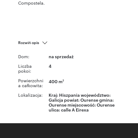
Compostela.
Rozwiń opis
Dom:
na sprzedaż
Liczba
4
pokoi:
Powierzchni
400 m
2
a całkowita:
Lokalizacja:
Kraj:
Hiszpania
województwo:
Galicja
powiat:
Ourense
gmina:
Ourense
miejscowość:
Ourense
ulica: calle A Eirexa