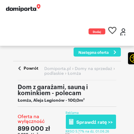
Dodaj
ogłoszenie
Następna oferta
Powrót
›
›
Domiporta.pl
Domy na sprzedaż
›
podlaskie
Łomża
Dom z garażami, sauną i
kominkiem - polecam
Łomża
,
Aleja Legionów
- 100,0m
2
Reklama
Oferta na
wyłączność
Sprawdź ratę >>
899 000
zł
RRSO 5,77% na dz. 01.06.26
2