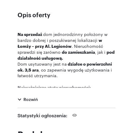
Opis oferty
Na sprzedaż
dom jednorodzinny położony w
bardzo dobrej i poszukiwanej lokalizacji
w
Łomży – przy Al. Legionów
. Nieruchomość
sprawdzi się zarówno
do zamieszkania
, jak i
pod
działalność usługową.
Dom usytuowany jest na
działce o powierzchni
ok. 3,5 ara
, co zapewnia wygodę użytkowania i
łatwość utrzymania.
Najważniejsze atuty nieruchomości:
dwa garaże na pilot,
dom w całości podpiwniczony,
Rozwiń
3 łazienki (w tym dwie przy sypialniach
oraz jedna na dole),
Statystyki ogłoszenia:
możliwość ogrzewania: węgiel lub olej,
kominek,
sauna,
rolety antywłamaniowe,