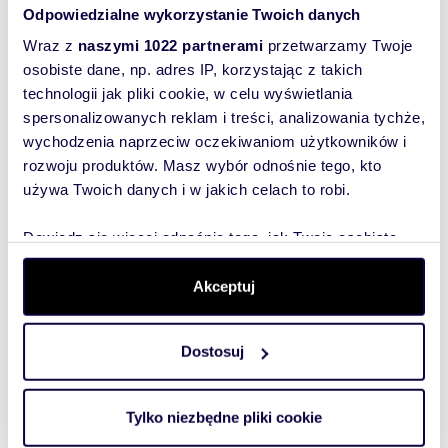
dom Łomża, Łączna
dom Ło
okolica z potencjałem – możliwość
Odpowiedzialne wykorzystanie Twoich danych
prowadzenia działalności usługowej.
Wraz z
naszymi 1022 partnerami
przetwarzamy Twoje
osobiste dane, np. adres IP, korzystając z takich
Zapraszam do kontaktu i na prezentację!
technologii jak pliki cookie, w celu wyświetlania
spersonalizowanych reklam i treści, analizowania tychże,
Wyślij
wychodzenia naprzeciw oczekiwaniom użytkowników i
wiadomość
rozwoju produktów. Masz wybór odnośnie tego, kto
używa Twoich danych i w jakich celach to robi.
Oferta wysłana z programu dla biur
To najlepszy
nieruchomości ASARI CRM (asaricrm.com)
sposób, aby
Dowiedz się więcej odnośnie tego, jak Twoje osobiste
dane są przetwarzane oraz ustaw własne preferencje w
właściciel
sekcji szczegółów
. W Deklaracji plików cookie możesz
Akceptuj
oferty
Numer oferty: 1060/10281/ODS
zmienić lub wycofać swoją zgodę w dowolnej chwili.
szybko się z
Tobą
Dostosuj
Wykorzystujemy pliki cookie do spersonalizowania treści
skontaktował!
i reklam, aby oferować funkcje społecznościowe i
analizować ruch w naszej witrynie. Informacje o tym, jak
Tylko niezbędne pliki cookie
korzystasz z naszej witryny, udostępniamy partnerom