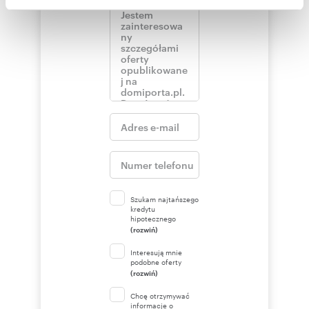
społecznościowym, reklamowym i analitycznym.
Partnerzy mogą połączyć te informacje z innymi danymi
otrzymanymi od Ciebie lub uzyskanymi podczas
korzystania z ich usług.
Szukam najtańszego
kredytu
hipotecznego
(rozwiń)
Interesują mnie
podobne oferty
(rozwiń)
Chcę otrzymywać
informacje o