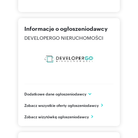
Informacje o ogłoszeniodawcy
DEVELOPERGO NIERUCHOMOŚCI
Dodatkowe dane ogłoszeniodawcy
ul. Mickiewicza 37 lok. U1
Zobacz wszystkie oferty ogłoszeniodawcy
Białystok
podlaskie
PL
Zobacz wizytówkę ogłoszeniodawcy
796 32
Pokaż telefon