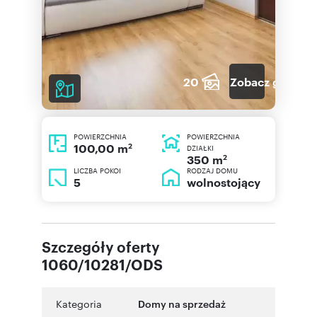
20
Zobacz galerię
POWIERZCHNIA
POWIERZCHNIA
2
100,00 m
DZIAŁKI
2
350 m
LICZBA POKOI
RODZAJ DOMU
5
wolnostojący
Szczegóły oferty
1060/10281/ODS
Kategoria
Domy na sprzedaż