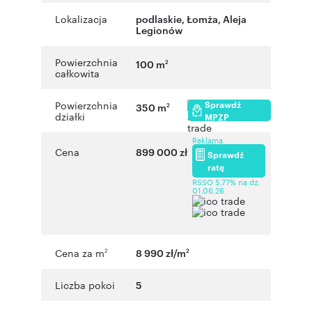
Lokalizacja
podlaskie
,
Łomża
,
Aleja
Legionów
Powierzchnia
100 m
2
całkowita
Sprawdź
Powierzchnia
350 m
2
działki
MPZP
Reklama
Cena
899 000 zł
Sprawdź
ratę
RSSO 5,77% na dz.
01.06.26
Cena za m
8 990 zł/m
2
2
Liczba pokoi
5