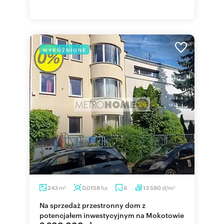
WYRÓŻNIONE
m
ha
zł/m
243
0,0158
6
13 580
2
2
Na sprzedaż przestronny dom z
potencjałem inwestycyjnym na Mokotowie