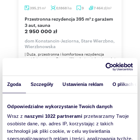
m
ha
zł/m
395,21
0,1868
9
7 464
2
2
Przestronna rezydencja 395 m² z garażem
3 aut, sauna
2 950 000 zł
dom Konstancin-Jeziorna, Stare Wierzbno,
Wierzbnowska
| Duża, przestronna i komfortowa rezydencja
znajdująca się na Starym Wierzbnie, zielonej części
Konstancina-Jeziorna. Idealna of...
Zgoda
Szczegóły
Ustawienia reklam
O plikach c
WYRÓŻNIONE
Odpowiedzialne wykorzystanie Twoich danych
Wraz z
naszymi 1022 partnerami
przetwarzamy Twoje
osobiste dane, np. adres IP, korzystając z takich
technologii jak pliki cookie, w celu wyświetlania
spersonalizowanych reklam i treści, analizowania tychże,