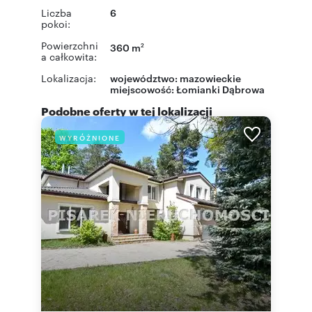
Liczba
6
pokoi:
Powierzchni
360 m
2
a całkowita:
Lokalizacja:
województwo:
mazowieckie
miejscowość:
Łomianki Dąbrowa
Podobne oferty w tej lokalizacji
WYRÓŻNIONE