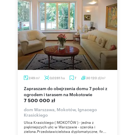
m
ha
zł/m
249
0,0281
7
30 120
2
2
Zapraszam do obejrzenia domu 7 pokoi z
ogrodem i tarasem na Mokotowie
7 500 000 zł
dom Warszawa, Mokotów, Ignacego
Krasickiego
Ulica Krasickiego ( MOKOTÓW ) - jedna z
piękniejszych ulic w Warszawie - szeroka i
zielona.Przedstawicielstwa dyplomatyczne, fir...