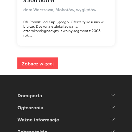
3 300 000 zł
dom Warszawa, Mokotów, wyględów
0% Prowizji od Kupującego. Oferta tylko u nas w
biurze. Doskonale zlokalizowany,
czterokondygnacyjny, skrajny segment z 2005
rok...
Zobacz więcej
Domiporta
Ogłoszenia
Ważne informacje
Zobacz także