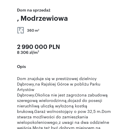
Dom na sprzedaż
, Modrzewiowa
360 m
2
2 990 000 PLN
8 306 zł/m
2
Opis
Dom znajduje się w prestiżowej dzielnicy
Dąbrowy,na Rajskiej Górce w pobliżu Parku
Artystów
Dąbrowy.Okolica nie jest zagrożona zabudową
szeregową wielorodzinną,dojazd do posesji
nieruchliwą uliczką wyłożoną kostką
brukową.Garaż wolnostojący o pow 32,5 m.Dom
stwarza możliwości do zamieszkania
wielopokoleniowego,z uwagi na dwa oddzielne
wejścia.Może też być dobrym miejscem na