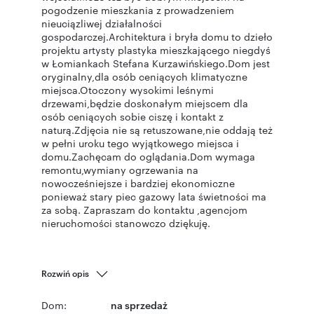
pogodzenie mieszkania z prowadzeniem
nieuciązliwej działalności
gospodarczej.Architektura i bryła domu to dzieło
projektu artysty plastyka mieszkającego niegdyś
w Łomiankach Stefana Kurzawińskiego.Dom jest
oryginalny,dla osób ceniących klimatyczne
miejsca.Otoczony wysokimi leśnymi
drzewami,będzie doskonałym miejscem dla
osób ceniących sobie ciszę i kontakt z
naturą.Zdjęcia nie są retuszowane,nie oddają też
w pełni uroku tego wyjątkowego miejsca i
domu.Zachęcam do oglądania.Dom wymaga
remontu,wymiany ogrzewania na
nowocześniejsze i bardziej ekonomiczne
ponieważ stary piec gazowy lata świetności ma
za sobą. Zapraszam do kontaktu ,agencjom
nieruchomości stanowczo dziękuję.
Rozwiń opis
Dom:
na sprzedaż