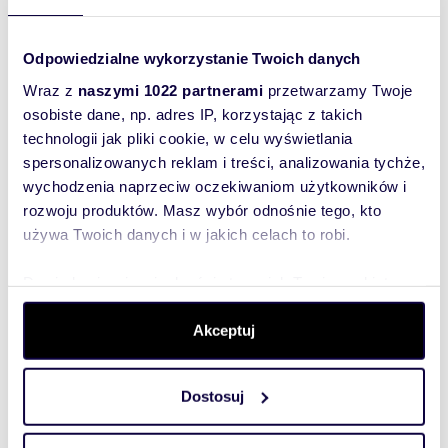
Zostaw telefon, oddzwonimy
Odpowiedzialne wykorzystanie Twoich danych
bezpłatnie
Wraz z
naszymi 1022 partnerami
przetwarzamy Twoje
Zatwierdź
osobiste dane, np. adres IP, korzystając z takich
technologii jak pliki cookie, w celu wyświetlania
spersonalizowanych reklam i treści, analizowania tychże,
wychodzenia naprzeciw oczekiwaniom użytkowników i
rozwoju produktów. Masz wybór odnośnie tego, kto
używa Twoich danych i w jakich celach to robi.
Dowiedz się więcej odnośnie tego, jak Twoje osobiste
Informacje o ogłoszeniodawcy
dane są przetwarzane oraz ustaw własne preferencje w
HORN IMMOBILIEN GmbH
sekcji szczegółów
. W Deklaracji plików cookie możesz
Akceptuj
zmienić lub wycofać swoją zgodę w dowolnej chwili.
Dostosuj
Wykorzystujemy pliki cookie do spersonalizowania treści
i reklam, aby oferować funkcje społecznościowe i