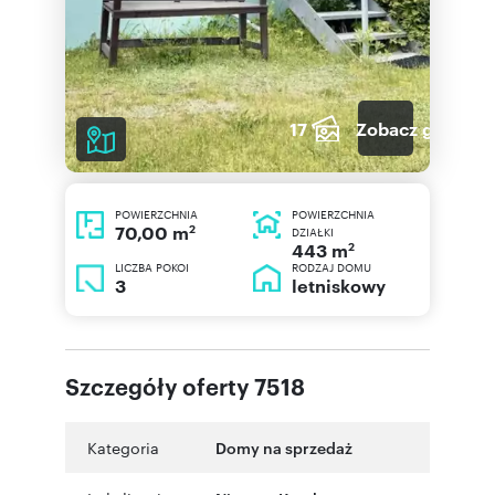
17
Zobacz galerię
POWIERZCHNIA
POWIERZCHNIA
2
70,00 m
DZIAŁKI
2
443 m
LICZBA POKOI
RODZAJ DOMU
3
letniskowy
Szczegóły oferty 7518
Kategoria
Domy na sprzedaż