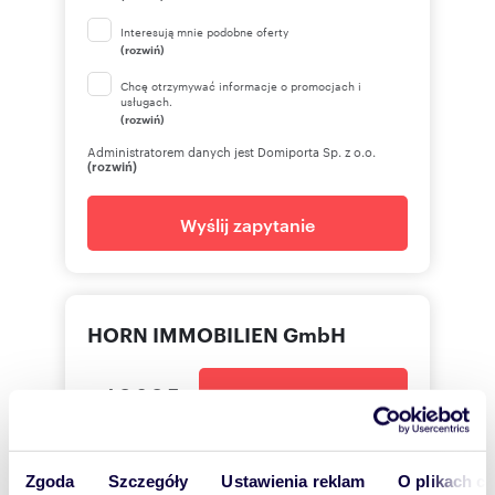
Tłumacz ok. 1200 PLN
Interesują mnie podobne oferty
(rozwiń)
Chcę otrzymywać informacje o promocjach i
usługach.
Numer oferty: 7518
(rozwiń)
Administratorem danych jest Domiporta Sp. z o.o.
(rozwiń)
Wyślij zapytanie
HORN IMMOBILIEN GmbH
+49395
Pokaż telefon
+49 17
Pokaż telefon
Zgoda
Szczegóły
Ustawienia reklam
O plikach c