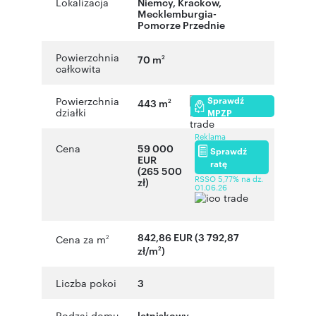
Lokalizacja
Niemcy, Krackow,
Mecklemburgia-
Pomorze Przednie
Powierzchnia
70 m
2
całkowita
Sprawdź
Powierzchnia
443 m
2
działki
MPZP
Reklama
Cena
59 000
Sprawdź
EUR
ratę
(265 500
RSSO 5,77% na dz.
zł)
01.06.26
842,86 EUR (3 792,87
Cena za m
2
zł/m
)
2
Liczba pokoi
3
Rodzaj domu
letniskowy