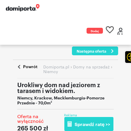
Dodaj
ogłoszenie
Następna oferta
Powrót
›
›
Domiporta.pl
Domy na sprzedaż
Niemcy
Urokliwy dom nad jeziorem z
tarasem i widokiem.
Niemcy
,
Krackow, Mecklemburgia-Pomorze
Przednie
- 70,0m
2
Reklama
Oferta na
wyłączność
Sprawdź ratę >>
265 500
zł