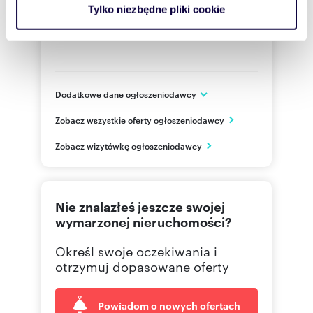
analizować ruch w naszej witrynie. Informacje o tym, jak
Tylko niezbędne pliki cookie
korzystasz z naszej witryny, udostępniamy partnerom
społecznościowym, reklamowym i analitycznym.
Partnerzy mogą połączyć te informacje z innymi danymi
otrzymanymi od Ciebie lub uzyskanymi podczas
korzystania z ich usług.
Dodatkowe dane ogłoszeniodawcy
Chausseestr. 24
Zobacz wszystkie oferty ogłoszeniodawcy
Locknitz
DE
Zobacz wizytówkę ogłoszeniodawcy
+49395
Pokaż telefon
+49 17
Pokaż telefon
Nie znalazłeś jeszcze swojej
wymarzonej nieruchomości?
Określ swoje oczekiwania i
otrzymuj dopasowane oferty
Powiadom o nowych ofertach