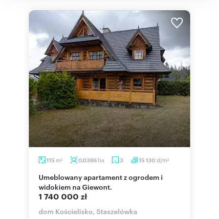
m
ha
zł/m
115
0,0386
3
15 130
2
2
Umeblowany apartament z ogrodem i
widokiem na Giewont.
1 740 000 zł
dom Kościelisko, Staszelówka