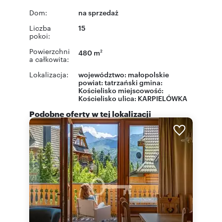
Dom:
na sprzedaż
Liczba
15
pokoi:
Powierzchni
480 m
2
a całkowita:
Lokalizacja:
województwo:
małopolskie
powiat:
tatrzański
gmina:
Kościelisko
miejscowość:
Kościelisko
ulica:
KARPIELÓWKA
Podobne oferty w tej lokalizacji