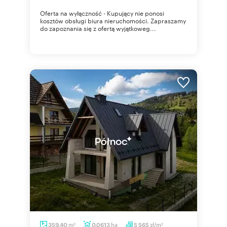
Oferta na wyłączność - Kupujący nie ponosi
kosztów obsługi biura nieruchomości. Zapraszamy
do zapoznania się z ofertą wyjątkoweg...
m
ha
zł/m
359,40
0,0613
5 565
2
2