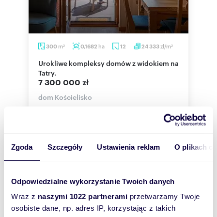
m
ha
zł/m
300
0,1682
12
24 333
2
2
Urokliwe kompleksy domów z widokiem na
Tatry.
7 300 000 zł
dom Kościelisko
PRZEPIĘKNY KOMPLEKS 2 BUDYNKÓW W SERCU
KOŚCIELISKA O MAGICZNEJ NAZWIE GÓRALSKIE
ZALOTY2 niezależne budynki | 4 wyjątkowo
komfort...
Zgoda
Szczegóły
Ustawienia reklam
O plikach c
Odpowiedzialne wykorzystanie Twoich danych
Wraz z
naszymi 1022 partnerami
przetwarzamy Twoje
osobiste dane, np. adres IP, korzystając z takich