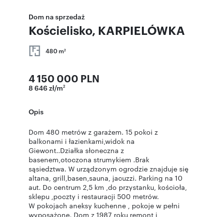
Dom na sprzedaż
Kościelisko, KARPIELÓWKA
480 m
2
4 150 000 PLN
8 646 zł/m
2
Opis
Dom 480 metrów z garażem. 15 pokoi z
balkonami i łazienkami,widok na
Giewont..Działka słoneczna z
basenem,otoczona strumykiem .Brak
sąsiedztwa. W urządzonym ogrodzie znajduje się
altana, grill,basen,sauna, jacuzzi. Parking na 10
aut. Do centrum 2,5 km ,do przystanku, kościoła,
sklepu ,poczty i restauracji 500 metrów.
W pokojach aneksy kuchenne , pokoje w pełni
wyposażone. Dom z 1987 roku remont i